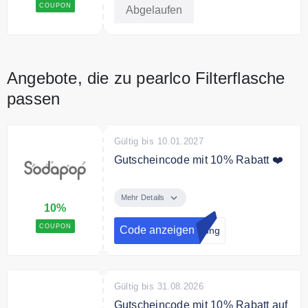
COUPON
Abgelaufen
Angebote, die zu pearlco Filterflasche
passen
Gültig bis 10.01.2027
Gutscheincode mit 10% Rabatt ❤️
Zum Sodapop Newsletter
anmelden, keine News verpassen
Mehr Details
10%
und 10% Rabatt sichern!
COUPON
Code anzeigen
dung
Gültig bis 31.08.2026
Gutscheincode mit 10% Rabatt auf