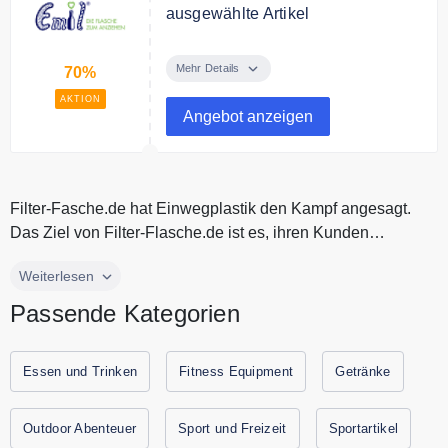
ausgewählte Artikel
Sie sparen bei Emil bis zu 70%
auf ausgewählte Artikel
Mehr Details
70%
AKTION
Angebot anzeigen
Filter-Fasche.de hat Einwegplastik den Kampf angesagt.
Das Ziel von Filter-Flasche.de ist es, ihren Kunden
umweltfreundliche Pro...
Filter-Fasche.de hat Einwegplastik den Kampf angesagt.
Weiterlesen
Das Ziel von Filter-Flasche.de ist es, ihren Kunden
Passende Kategorien
umweltfreundliche Produkte anzubieten, die für sauberes
und frisches Trinkwasser sorgen. Entdecken Sie die
hochwertigen Trinkflaschen mit Filtern von Filter-Flasche.de
Essen und Trinken
Fitness Equipment
Getränke
zum günstigen Preis. Sparen Sie jetzt durch
Gutscheine.codes mit den aktuellen Gutscheinen und
Outdoor Abenteuer
Sport und Freizeit
Sportartikel
Rabattaktionen von Filter-Flasche.de.