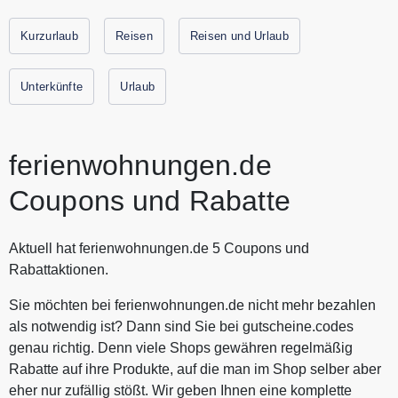
deutschsprachigen Internetseiten für die Vermarktung von
Feriendomizilen. Alle aktuellen Gutscheine und
Kurzurlaub
Reisen
Reisen und Urlaub
Rabattaktionen von ferienwohnungen.de finden Sie immer
hier auf Gutscheine.codes.
Unterkünfte
Urlaub
ferienwohnungen.de
Coupons und Rabatte
Aktuell hat ferienwohnungen.de 5 Coupons und
Rabattaktionen.
Sie möchten bei ferienwohnungen.de nicht mehr bezahlen
als notwendig ist? Dann sind Sie bei gutscheine.codes
genau richtig. Denn viele Shops gewähren regelmäßig
Rabatte auf ihre Produkte, auf die man im Shop selber aber
eher nur zufällig stößt. Wir geben Ihnen eine komplette