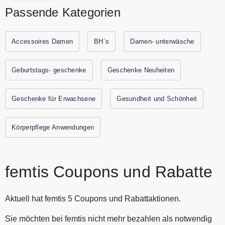
vegane Periodenunterwäsche. femtis hat ein großes
Passende Kategorien
Sortiment an innovativen Period Panties in allen Styles,
Farben, Saugstärken und Größen, von ihrer Teens
Kollektion bis zu 6XL & extra Wärmepanties. femtis bietet Dir
Accessoires Damen
BH´s
Damen- unterwäsche
den ultimativen Mix aus Nachhaltigkeit, Komfort und
Sicherheit für eine angenehme Periode. Alle aktuellen
Geburtstags- geschenke
Geschenke Neuheiten
Gutscheine und Rabattaktionen von femtis findest Du immer
hier auf Gutscheine.codes.
Geschenke für Erwachsene
Gesundheit und Schönheit
Körperpflege Anwendungen
femtis Coupons und Rabatte
Aktuell hat femtis 5 Coupons und Rabattaktionen.
Sie möchten bei femtis nicht mehr bezahlen als notwendig