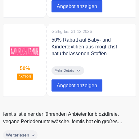
sprechen. Krankschreibung &
Angebot anzeigen
elektronisches Rezept erhalten
Sie direkt über die App.
Gültig bis 31.12.2026
50% Rabatt auf Baby- und
Kindertextilien aus möglichst
naturbelassenen Stoffen
Große Rabattaktion auf Baby- und
50%
Kindertextilien aus möglichst
Mehr Details
naturbelassenen Stoffen
AKTION
Angebot anzeigen
Bedingungen
/
femtis ist einer der führenden Anbieter für biozidfreie,
vegane Periodenunterwäsche. femtis hat ein großes
Sortiment an innovati...
femtis ist einer der führenden Anbieter für biozidfreie,
Weiterlesen