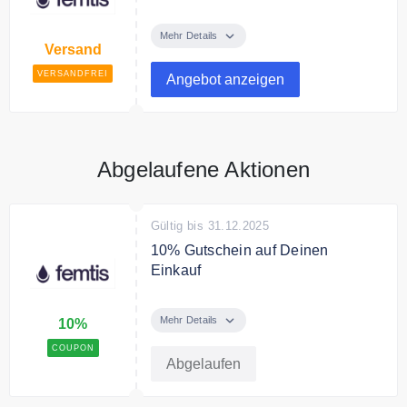
Ab 50€ Bestellwert liefert femtis
versandkostenfrei.
Mehr Details
Versand
VERSANDFREI
Angebot anzeigen
Abgelaufene Aktionen
Gültig bis 31.12.2025
10% Gutschein auf Deinen
Einkauf
Mit dem Code erhälst Du 10%
Rabatt auf Deinen Einkauf. Der
Mehr Details
10%
Gutschein ist kombinierbar mit
COUPON
dem Mengenrabatt.
Abgelaufen
Bedingungen