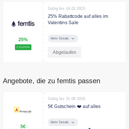
Gültig bis 16.02.2025
25% Rabattcode auf alles im
Valentins Sale
25% Rabatt auf das gesamte
Sortiment im Valentins Sale
Mehr Details
25%
COUPON
Abgelaufen
Angebote, die zu femtis passen
Gültig bis 31.08.2026
5€ Gutschein ❤️ auf alles
5€ Coupon für Ihre Anmeldung am
Newsletter. Sie erhalten Ihren
Mehr Details
5€
Gutschein mit der