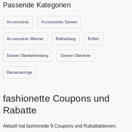
Passende Kategorien
Frau ihr gewünschtes Modeaccessoire, das ihren
individuellen Vorlieben und Bedürfnissen entspricht.
Entdecken Sie bei fashionette eine kuratierte Auswahl an
Accessoires
Accessoires Damen
Handtaschen, Schuhen, Schmuck, Uhren und
Kosmetikprodukten zum besten Preis. fashionette bietet
Accessoires Männer
Bekleidung
Brillen
aktuelle Kollektionen von Designermarken wie Valentino,
Michael Kors, Gucci oder Chloé. Sparen Sie jetzt durch
Damen Oberbekleidung
Damen Oberteile
Gutscheine.codes mit den aktuellen Gutscheinen und
Rabattaktionen von fashionette.
Damenanzüge
fashionette Coupons und
Rabatte
Aktuell hat fashionette 9 Coupons und Rabattaktionen.