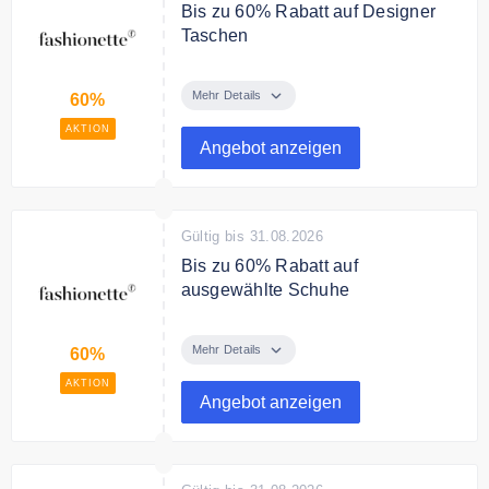
Bis zu 60% Rabatt auf Designer
Taschen
Sparen Sie bis zu 60% auf
ausgewählte Designer
Mehr Details
60%
Handtaschen bei fashionette.
AKTION
Angebot anzeigen
Gültig bis 31.08.2026
Bis zu 60% Rabatt auf
ausgewählte Schuhe
Sparen Sie bis zu 60% auf
ausgewählte Schuhe bei
Mehr Details
60%
fashionette.
AKTION
Angebot anzeigen