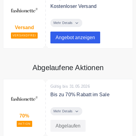
die in den AGB festgelegten
Kostenloser Versand
Bedingungen.
fashionette liefert
versandkostenfrei ab 24,95€
Mehr Details
Versand
Bestellwert.
VERSANDFREI
Angebot anzeigen
Abgelaufene Aktionen
Gültig bis 31.05.2026
Bis zu 70% Rabatt im Sale
Bis zu 70% Rabatt auf
ausgewählte Artikel
Mehr Details
70%
AKTION
Abgelaufen