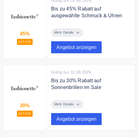
Gültig bis 31.08.2026
Bis zu 45% Rabatt auf
ausgewählte Schmuck & Uhren
Sparen Sie bis zu 45% Rabatt auf
ausgewählte Schmuck & Uhren.
Mehr Details
45%
AKTION
Angebot anzeigen
Gültig bis 31.08.2026
Bis zu 30% Rabatt auf
Sonnenbrillen im Sale
Sparen Sie bis zu 30% auf
ausgewählte Sonnenbrillen im
Mehr Details
30%
Sale.
AKTION
Angebot anzeigen