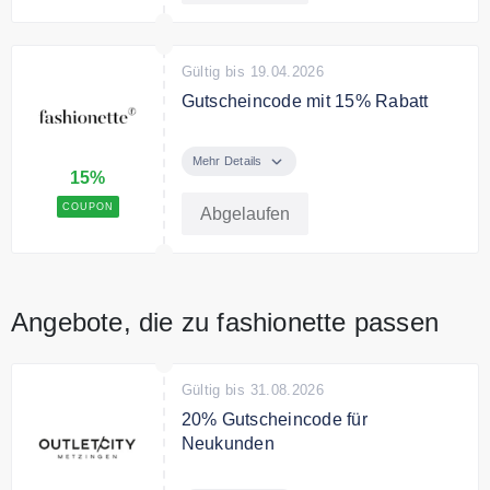
mehrmals auf alle Artikel der Seite
fashionette.at/promotion
anwendbar. Es gelten die in den
Gültig bis 19.04.2026
AGB §9 festgelegten
Gutscheincode mit 15% Rabatt
Bedingungen.
15% Rabatt auf Artikel auf der
Seite
Mehr Details
15%
Bedingungen
COUPON
Abgelaufen
*Gutschein mehrmals auf alle
Artikel der Seite
fashionette.at/special-sale
anwendbar. Es gelten die in den
Angebote, die zu fashionette passen
AGB §9 festgelegten
Bedingungen.
Gültig bis 31.08.2026
20% Gutscheincode für
Neukunden
Sichern Sie sich als Neukunden