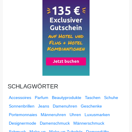
SCHLAGWÖRTER
Accessoires
Parfum
Beautyprodukte
Taschen
Schuhe
Sonnenbrillen
Jeans
Damenuhren
Geschenke
Portemonnaies
Männeruhren
Uhren
Luxusmarken
Designermode
Damenschmuck
Männerschmuck
Schmuck
Make up
Make up Zubehör
Damendüfte