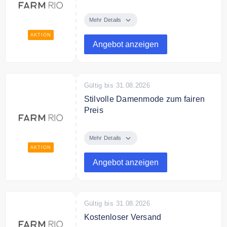
Bei Farm Rio findest Du tolle
Geschenkideen unter 100€.
Mehr Details
AKTION
Angebot anzeigen
Gültig bis 31.08.2026
Stilvolle Damenmode zum fairen
Preis
Entdecke stilvolle Damenmode
zum fairen Preis.
Mehr Details
AKTION
Angebot anzeigen
Gültig bis 31.08.2026
Kostenloser Versand