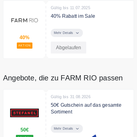
Gültig bis 11.07.2025
40% Rabatt im Sale
Sie sparen nur für kurze Zeit 40%
Rabatt im Sale
Mehr Details
40%
AKTION
Abgelaufen
Angebote, die zu FARM RIO passen
Gültig bis 31.08.2026
50€ Gutschein auf das gesamte
Sortiment
50€ Gutschein auf das gesamte
Sortiment pro 500€ Einkauf.
Mehr Details
50€
Melden Sie sich jetzt zum Stefanel