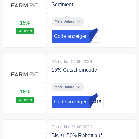
Sortiment
Verwende den Code und spare
15% auf das gesamte Sortiment
Mehr Details
15%
von Farm Rio.
COUPON
Code anzeigen
lo15
Gültig bis 31.08.2026
15% Gutscheincode
Nutze den Code und sichere Dir
15% Rabatt auf das gesamte
Mehr Details
15%
Sortiment.
COUPON
Code anzeigen
RM15
Gültig bis 31.08.2026
Bis zu 50% Rabatt auf