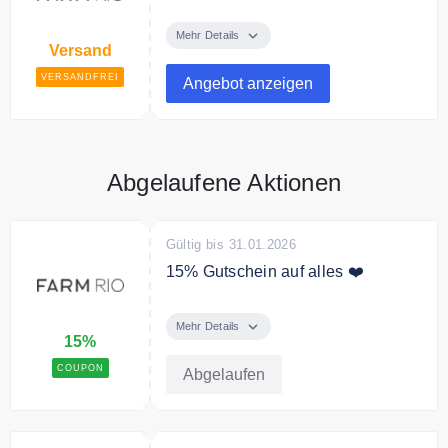
Farm Rio liefert versandkostenfrei
innerhalb der EU
Mehr Details
Versand
Bedingungen
VERSANDFREI
Angebot anzeigen
Ab 50€ Bestellwert.
Abgelaufene Aktionen
Gültig bis 31.01.2026
15% Gutschein auf alles ❤️
Sichere Dir mit dem Code 15%
Rabatt auf das gesamte Sortiment.
Mehr Details
15%
COUPON
Abgelaufen