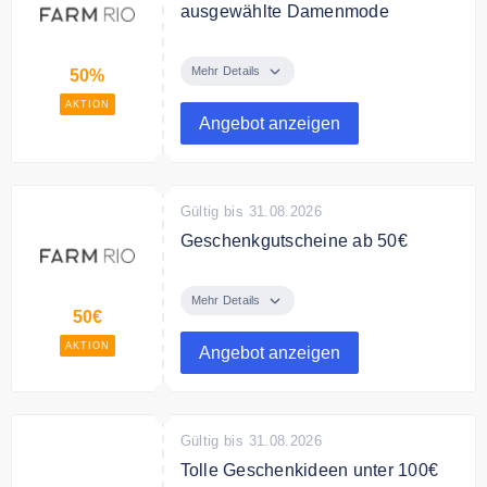
ausgewählte Damenmode
Sichere Dir bis zu 50% Rabatt auf
ausgewählte Damenmode.
Mehr Details
50%
AKTION
Angebot anzeigen
Gültig bis 31.08.2026
Geschenkgutscheine ab 50€
Verschenke Geschenkgutscheine
ab 50€ von Farm Rio
Mehr Details
50€
AKTION
Angebot anzeigen
Gültig bis 31.08.2026
Tolle Geschenkideen unter 100€