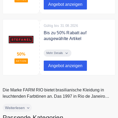
Angebot anzeigen
Gültig bis 31.08.2026
Bis zu 50% Rabatt auf
ausgewählte Artikel
Bis zu 50% Rabatt auf
ausgewählte Artikel im Outlet
Mehr Details
50%
AKTION
Angebot anzeigen
Die Marke FARM RIO bietet brasilianische Kleidung in
leuchtenden Farbtönen an. Das 1997 in Rio de Janeiro
gegründete Unternehmen...
Die Marke FARM RIO bietet brasilianische Kleidung in
Weiterlesen
leuchtenden Farbtönen an. Das 1997 in Rio de Janeiro
Passende Kategorien