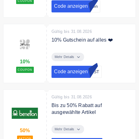
COUPON
Treueprogramm an.
Code anzeigen
lden
Gültig bis 31.08.2026
10% Gutschein auf alles ❤️
Verwenden Sie den Code um 10%
Rabatt auf Ihre Bestellung zu
Mehr Details
10%
erhalten.
COUPON
Code anzeigen
IRST
Gültig bis 31.08.2026
Bis zu 50% Rabatt auf
ausgewählte Artikel
Sparen Sie bis zu 50% Rabatt auf
ausgewählte Artikel im Sale
Mehr Details
50%
AKTION