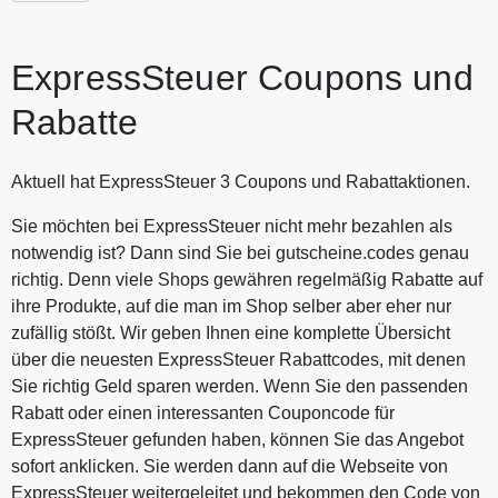
Kenntnis des deutschen Steuersystems. ExpressSteuer
findet den besten Steuerberater für Dich. Spare jetzt durch
Gutscheine.codes mit den aktuellen Gutscheinen und
ExpressSteuer Coupons und
Aktionen von ExpressSteuer.
Rabatte
Aktuell hat ExpressSteuer 3 Coupons und Rabattaktionen.
Sie möchten bei ExpressSteuer nicht mehr bezahlen als
notwendig ist? Dann sind Sie bei gutscheine.codes genau
richtig. Denn viele Shops gewähren regelmäßig Rabatte auf
ihre Produkte, auf die man im Shop selber aber eher nur
zufällig stößt. Wir geben Ihnen eine komplette Übersicht
über die neuesten ExpressSteuer Rabattcodes, mit denen
Sie richtig Geld sparen werden. Wenn Sie den passenden
Rabatt oder einen interessanten Couponcode für
ExpressSteuer gefunden haben, können Sie das Angebot
sofort anklicken. Sie werden dann auf die Webseite von
ExpressSteuer weitergeleitet und bekommen den Code von