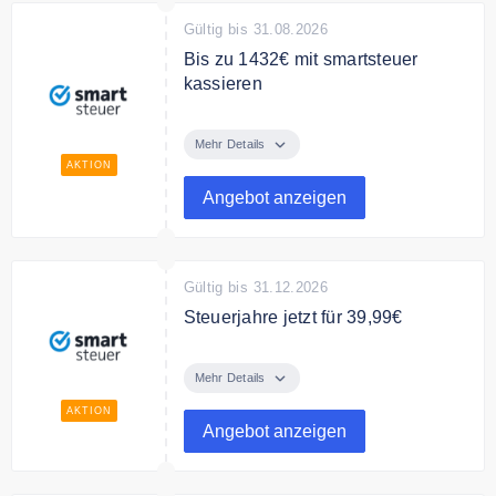
Gültig bis 31.08.2026
Bis zu 1432€ mit smartsteuer
kassieren
Steuererklärung online machen
und 1.432€ im Schnitt kassieren,
Mehr Details
AKTION
Angebot anzeigen
Gültig bis 31.12.2026
Steuerjahre jetzt für 39,99€
Steuerjahre von smartsteuer für
39,99€
Mehr Details
AKTION
Angebot anzeigen