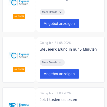
Im Durchschnitt sparen Kunden
von ExpressSteuer 1.069€
Mehr Details
AKTION
Angebot anzeigen
Gültig bis 31.08.2026
Steuererklärung in nur 5 Minuten
Ihre Steuererklärung in 5 Minuten
fertig mit ExpressSteuer
Mehr Details
AKTION
Angebot anzeigen
Gültig bis 31.08.2026
Jetzt kostenlos testen