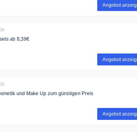
Angebot anzei
026
sets ab 8,39€
bei Eveline Cosmetics tolle Geschenksets ab 8,39€
Angebot anzei
026
smetik und Make Up zum günstigen Preis
bei Eveline Cosmetics hochwertige Kosmetik und Make Up z
Angebot anzei