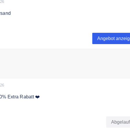
026
rsand
ert liefert Eveline Cosmetics versandkostenfrei.
Angebot anzei
026
0% Extra Rabatt ❤️
opping Week gibt es mit dem Code 20% Rabatt ab 25 euro
Abgelau