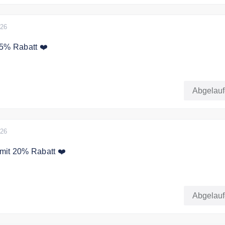
026
15% Rabatt ❤️
eit gibt es 15% Extra Rabatt auf das gesamte Sortiment
Abgelau
026
mit 20% Rabatt ❤️
eincode an der Kasse ein, um 20% zu sparen.
Abgelau
und*innen und die angezeigten Produkte, wenn mindestens 3 Ar
. Ausgenommen Sets.