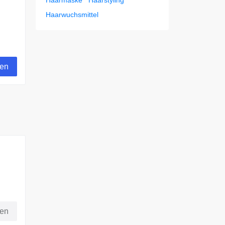
Haarmaske
Haarstyling
Haarwuchsmittel
gen
 MBW
fen