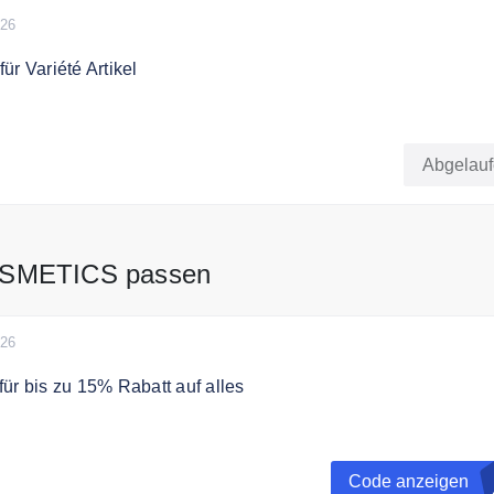
026
ür Variété Artikel
aren Sie 20% Extra Rabatt auf Variété Artikel
Abgelau
OSMETICS passen
026
ür bis zu 15% Rabatt auf alles
h mit dem Gutscheincode bis zu 15% Rabatt auf alles.
Code anzeigen
Y