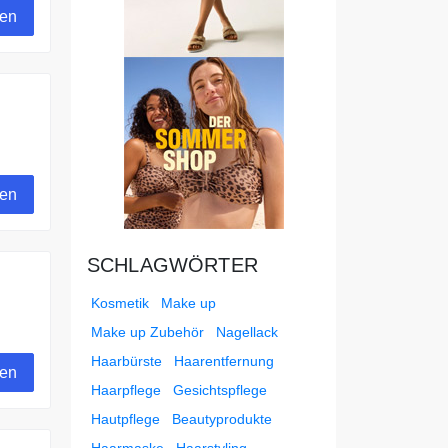
gen
gen
SCHLAGWÖRTER
Kosmetik
Make up
Make up Zubehör
Nagellack
um
Haarbürste
Haarentfernung
gen
Haarpflege
Gesichtspflege
Hautpflege
Beautyprodukte