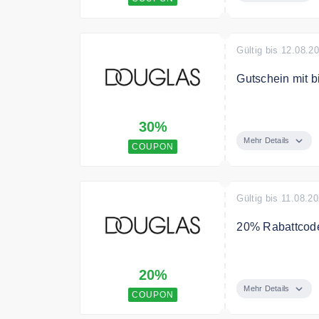
Gültig bis 12.08.2
Gutschein mit b
Sicher Dir mit
30%
Sommer und pro
Mehr Details
COUPON
Bedingungen
Nicht mit ander
Gültig bis 11.08.2
20% Rabattcode
Sichere Dir dei
20%
Bedingungen
Mehr Details
COUPON
Ohne MBW. Artik