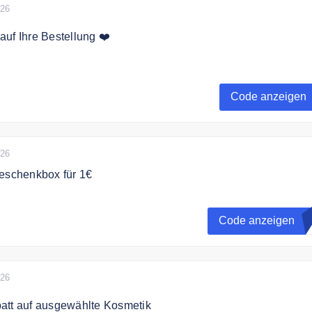
026
uf Ihre Bestellung ❤️
 jetzt zum Eveline Cosmetics Newsletter an und erhalten Sie
hein auf Ihre Bestellung.
Code anzeigen
026
Geschenkbox für 1€
r 1 eur
Code anzeigen
K
026
att auf ausgewählte Kosmetik