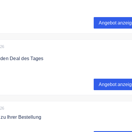
ategorie sparen Sie bis zu 60% auf ausgewählte Kosmetik.
Angebot anzei
026
 den Deal des Tages
bei Eveline Cosmetics jeden Tag wechselnde Angebote.
Angebot anzei
026
 zu Ihrer Bestellung
atis Produkte zu Ihrer Bestellung ab 10€.