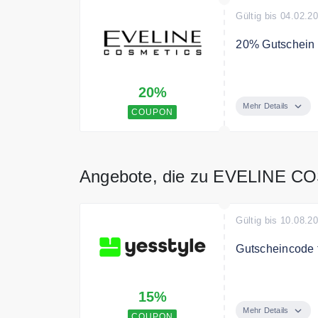
Gültig bis 04.02.2
20% Gutschein f
Mit dem Code sp
20%
Mehr Details
COUPON
Angebote, die zu EVELINE C
Gültig bis 10.08.2
Gutscheincode f
Sichern Sie sic
15%
Mehr Details
COUPON