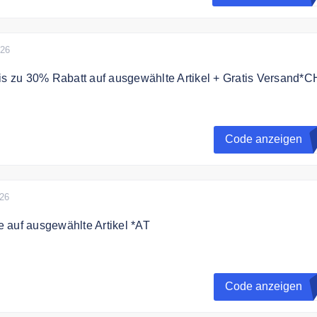
026
is zu 30% Rabatt auf ausgewählte Artikel + Gratis Versand*C
 dem Code bis zu 30% Rabatt auf deine Must-Haves für dem
fitiere von kostenlosen Versand
Code anzeigen
en Rabatten kombinierbar und keine Barablöse möglich.
026
 auf ausgewählte Artikel *AT
ne Must-haves für den Sommer + Gratis Versand 20% günstige
Code anzeigen
el sind schon reduziert. Nicht kombinierbar