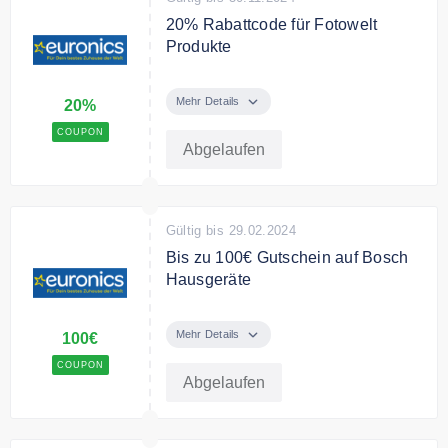
20% Rabattcode für Fotowelt
Produkte
Mit dem Code gibt es 20% Rabatt
auf Fotowelt Produkte
Mehr Details
20%
COUPON
Abgelaufen
Gültig bis 29.02.2024
Bis zu 100€ Gutschein auf Bosch
Hausgeräte
Kaufe ein Bosch Hausgerät und
erhalte bis zu 100€ Cashback
Mehr Details
100€
COUPON
Abgelaufen