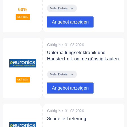
Spare bis zu 60% auf ausgewählte
Artikel von euronics.
Mehr Details
60%
AKTION
Angebot anzeigen
Gültig bis 31.08.2026
Unterhaltungselektronik und
Haustechnik online günstig kaufen
Kaufe bei euronics online
Unterhaltungselektronik und
Mehr Details
Haustechnik zum günstigen Preis.
AKTION
Angebot anzeigen
Gültig bis 31.08.2026
Schnelle Lieferung