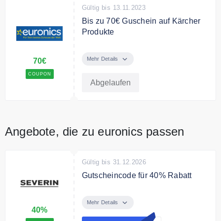
Gültig bis 13.11.2023
Bis zu 70€ Guschein auf Kärcher
Produkte
Beim Kauf ausgewählten Kärcher
Hartbodenreiniger oder
Mehr Details
70€
elektrischen Wischmopp erhälst
COUPON
Du bis zu 70€ zurück.
Abgelaufen
Bedingungen
Nur für kurze Zeit.
Angebote, die zu euronics passen
Gültig bis 31.12.2026
Gutscheincode für 40% Rabatt
Sichere dir mit dem
Gutscheincode 40% Rabatt auf
Mehr Details
40%
Deine Bestellung.