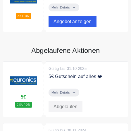
euronics liefert schnell alle
Bestellungen.
Mehr Details
AKTION
Angebot anzeigen
Abgelaufene Aktionen
Gültig bis 31.10.2025
5€ Gutschein auf alles ❤️
Melde dich jetzt zum euronics
Newsletter an und erhalte einen
Mehr Details
5€
5€ Gutschein auf Deine
Bestellung.
COUPON
Abgelaufen
Gültig bis 30.11.2024