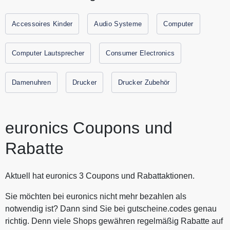
Haushaltsgeräte und Technik zum günstigen Preis. euronics
ist Dein Technikexperte mit rund 1300 Märkten
Accessoires Kinder
Audio Systeme
Computer
deutschlandweit. Spare jetzt durch Gutscheine.codes mit
den aktuellen Gutscheinen und Rabattaktionen von
Computer Lautsprecher
Consumer Electronics
euronics.
Damenuhren
Drucker
Drucker Zubehör
euronics Coupons und
Rabatte
Aktuell hat euronics 3 Coupons und Rabattaktionen.
Sie möchten bei euronics nicht mehr bezahlen als
notwendig ist? Dann sind Sie bei gutscheine.codes genau
richtig. Denn viele Shops gewähren regelmäßig Rabatte auf