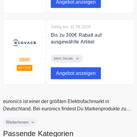
Angebot anzeigen
Nur solange der Vorrat reicht.
Gültig bis 31.08.2026
Bis zu 300€ Rabatt auf
ausgewählte Artikel
Ecovacs Angebote kaufen Hier
findest du aktuelle ECOVACS
Mehr Details
300€
Angebote mit besten preisen.
AKTION
Angebot anzeigen
euronics ist einer der größten Elektrofachmarkt in
Deutschland. Bei euronics findest Du Markenprodukte zu
dauerhaft tiefen Preis...
euronics ist einer der größten Elektrofachmarkt in
Weiterlesen
Deutschland. Bei euronics findest Du Markenprodukte zu
Passende Kategorien
dauerhaft tiefen Preisen. Entdecke hochwertige Elektronik,