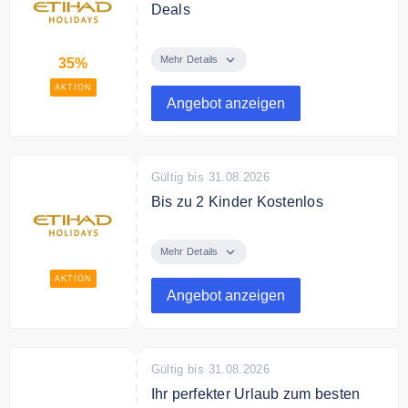
Deals
Sichere Dir bis zu 35% Rabatt mit
den Last Minute Deals von Etihad
Mehr Details
35%
Holidays. Traumreisen zu
AKTION
unschlagbaren Preisen.
Angebot anzeigen
Gültig bis 31.08.2026
Bis zu 2 Kinder Kostenlos
Buchen Sie jetzt Ihren Urlaub mit
Etihad Holidays und sichern Sie
Mehr Details
bis zu 2 Kinder kostenlos.
AKTION
Angebot anzeigen
Gültig bis 31.08.2026
Ihr perfekter Urlaub zum besten