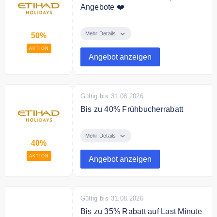
Angebote ❤️
Sparen Sie bis zu 50% auf Top
Angebote bei Etihad Holidays.
Mehr Details
50%
AKTION
Angebot anzeigen
Gültig bis 31.08.2026
Bis zu 40% Frühbucherrabatt
Jetzt Urlaub planen und bis zu
40% Rabatt sichern.
Mehr Details
40%
AKTION
Angebot anzeigen
Gültig bis 31.08.2026
Bis zu 35% Rabatt auf Last Minute