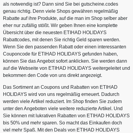
finden Sie hier:
als notwendig ist? Dann sind Sie bei gutscheine.codes
Gutscheinwertes geben Sie bitte,
https://www.weg.de/gutschein/guts
innerhalb der nächsten 3 Monaten
genau richtig. Denn viele Shops gewähren regelmäßig
cheinbedingungen. Weiterverkauf
nach Beendigung der Reise, Ihre
Rabatte auf ihre Produkte, auf die man im Shop selber aber
und Vervielfältigung des
Kontodaten über folgendes
eher nur zufällig stößt. Wir geben Ihnen eine komplette
Gutscheins sind nicht gestattet.
Formular ein:
Übersicht über die neuesten ETIHAD HOLIDAYS
Zuwiderhandlungen werden von
https://www.weg.de/gutschein/einl
Rabattcodes, mit denen Sie richtig Geld sparen werden.
Comvel GmbH gerichtlich verfolgt.
oesung. Die Auszahlung erfolgt
Gutscheine, die nach
Wenn Sie den passenden Rabatt oder einen interessanten
innerhalb von 14 Werktagen nach
Weiterverkauf oder
Couponcode für ETIHAD HOLIDAYS gefunden haben,
der Übermittlung Ihrer Kontodaten.
Vervielfältigung von
können Sie das Angebot sofort anklicken. Sie werden dann
Weitere Einlösebedingungen
Nichtberechtigten genutzt werden,
auf die Webseite von ETIHAD HOLIDAYS weitergeleitet und
finden Sie hier:
werden von der Gesellschaft im
bekommen den Code von uns direkt angezeigt.
https://www.weg.de/gutschein/guts
Buchungsprozess nicht akzeptiert.
cheinbedingungen. Weiterverkauf
Keine Anwendung auf
Das Sortiment an Coupons und Rabatten von ETIHAD
und Vervielfältigung des
Stornierungsgebühren. Bei
HOLIDAYS wird von uns regelmäßig erneuert. Dadurch
Gutscheins sind nicht gestattet.
abgesagten Reisen besteht kein
werden viele Artikel reduziert. Im Shop finden Sie zudem
Zuwiderhandlungen werden von
Anspruch auf den Gutschein.
unter den Angeboten viele weitere reduzierte Artikel. Und
Comvel GmbH gerichtlich verfolgt.
Gutscheine, die nach
Sie können mit lukrativen Rabatten von ETIHAD HOLIDAYS
Weiterverkauf oder
bis 50% und mehr sparen. So macht das Einkaufen doch
Vervielfältigung von
viel mehr Spaß. Mit den Deals von ETIHAD HOLIDAYS