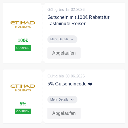
Gültig bis 15.02.2026
Gutschein mit 100€ Rabatt für
Lastminute Reisen
Last-Minute-Angebot- Sie sparen
mit dem Code 100 € Rabatt ab
Mehr Details
100€
einem Mindestbestellwert von
COUPON
1500 €
Abgelaufen
Gültig bis 30.06.2025
5% Gutscheincode ❤️
Erhalte ein extra 5% für ALLE
Reisen in den nächsten 45 Tagen
Mehr Details
5%
ab einem Mindestwert von 1.500€
COUPON
Abgelaufen