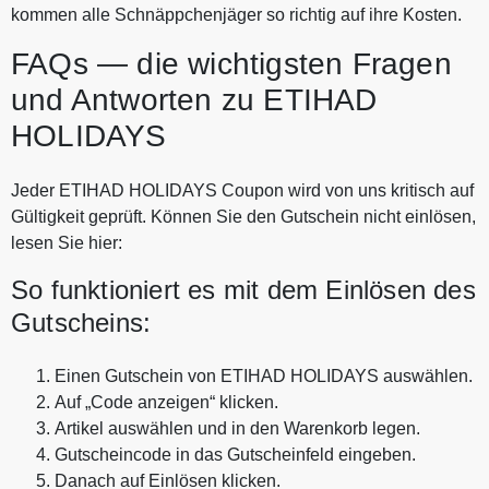
Nichtberechtigten genutzt werden,
kommen alle Schnäppchenjäger so richtig auf ihre Kosten.
werden von der Gesellschaft im
Buchungsprozess nicht akzeptiert.
FAQs — die wichtigsten Fragen
Keine Anwendung auf
und Antworten zu ETIHAD
Stornierungsgebühren. Bei
abgesagten Reisen besteht kein
HOLIDAYS
Anspruch auf den Gutschein.
Jeder ETIHAD HOLIDAYS Coupon wird von uns kritisch auf
Gültigkeit geprüft. Können Sie den Gutschein nicht einlösen,
lesen Sie hier:
So funktioniert es mit dem Einlösen des
Gutscheins:
Einen Gutschein von ETIHAD HOLIDAYS auswählen.
Auf „Code anzeigen“ klicken.
Artikel auswählen und in den Warenkorb legen.
Gutscheincode in das Gutscheinfeld eingeben.
Danach auf Einlösen klicken.