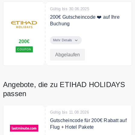
Gültig bis 30.06.2025
200€ Gutscheincode ❤️ auf Ihre
Buchung
Traumziel Ras Al Khaimah! Jetzt
buchen und 200€ auf Ihre
Mehr Details
200€
Traumreise sparen. Gültig ab
COUPON
einem Warenwert von 2000€ und
Abgelaufen
für alle Pauschalreisen nach Ras
Al Khaimah.Gü
Angebote, die zu ETIHAD HOLIDAYS
passen
Gültig bis 11.08.2026
Gutscheincode für 200€ Rabatt auf
Flug + Hotel Pakete