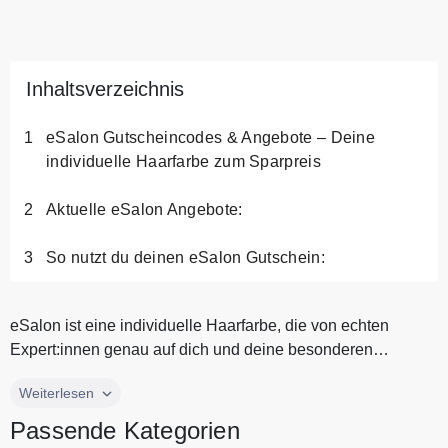
Inhaltsverzeichnis
eSalon Gutscheincodes & Angebote – Deine
individuelle Haarfarbe zum Sparpreis
Aktuelle eSalon Angebote:
So nutzt du deinen eSalon Gutschein:
eSalon ist eine individuelle Haarfarbe, die von echten
Expert:innen genau auf dich und deine besonderen
Ansprüche abgestimmt wir...
eSalon ist eine individuelle Haarfarbe, die von echten
Weiterlesen
Expert:innen genau auf dich und deine besonderen
Passende Kategorien
Ansprüche abgestimmt wird und bequem zu dir nach Hause