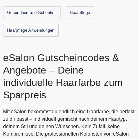
kommt. Sichere dir Haarpflegeprodukte und Styler in
Salonqualität, die eine individuelle Farbe ergänzen. eSalon
Gesundheit und Schönheit
Haarpflege
ist die beste DIY Haarfarbe zum besten Preis. eŚalon
Coloristen passen deine Anweisungen und Formel immer
Haarpflege Anwendungen
an Deine Bedürfnisse. Alle aktuellen Gutscheine und
Rabattaktionen von eSalon findest Du immer hier auf
Gutscheine.codes
eSalon Gutscheincodes &
Angebote – Deine
individuelle Haarfarbe zum
Sparpreis
Mit eSalon bekommst du endlich eine Haarfarbe, die perfekt
zu dir passt – individuell gemischt nach deinem Haartyp,
deinem Stil und deinen Wünschen. Kein Zufall, keine
Kompromisse: Die professionellen Koloristen von eSalon