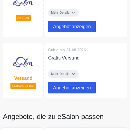
Deine Farbe, nur für dich gemacht
für nur 23,50€
Mehr Details
AKTION
Angebot anzeigen
Gültig bis 31.08.2026
Gratis Versand
Ab einem Bestellwert von 40€
liefert eSalon versandkostenfrei.
Mehr Details
Versand
VERSANDFREI
Angebot anzeigen
Angebote, die zu eSalon passen