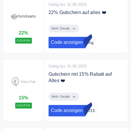
Gültig bis 31.08.2026
22% Gutschein auf alles ❤️
Melde dich jetzt zum Newsletter
an und sichere dir einen Rabatt
Mehr Details
22%
Code in Höhe von 22%
COUPON
Code anzeigen
dung
Gültig bis 31.08.2026
Gutschein mit 15% Rabatt auf
Alles ❤️
Verwenden Sie den Code an der
Kasse und sichern Sie sich 15%
Mehr Details
15%
auf Alles
COUPON
Code anzeigen
GU15