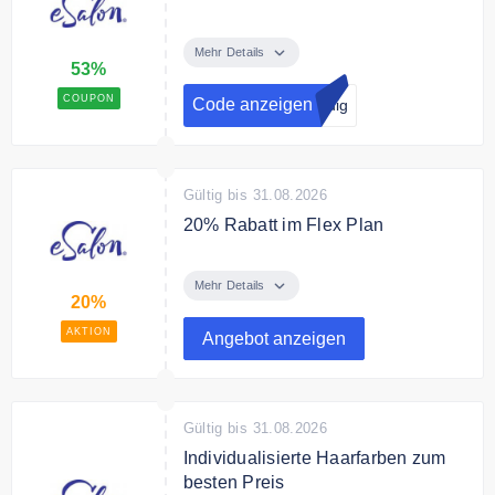
Neukunde Aktion: Jetzt testen und
53% sparen. Sichere Dir Deine
Mehr Details
53%
erste Bestellung für nur 11€.
COUPON
Code anzeigen
ndig
Gültig bis 31.08.2026
20% Rabatt im Flex Plan
Bestelle Dein Color Set im Flex
Plan und spare 20% auf Deine
Mehr Details
20%
Bestellungen.
AKTION
Angebot anzeigen
Gültig bis 31.08.2026
Individualisierte Haarfarben zum
besten Preis