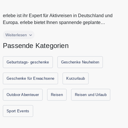
erlebe ist ihr Expert für Aktivreisen in Deutschland und
Europa. erlebe bietet Ihnen spannende geplante
Wandereisen und Radreise...
erlebe ist ihr Expert für Aktivreisen in Deutschland und
Weiterlesen
Europa. erlebe bietet Ihnen spannende geplante
Passende Kategorien
Wandereisen und Radreisen. erlebe kümmert sich um die
Organisation Ihres Aktivurlaubs. Dafür hat erlebe an den
schönsten Orten in Deutschland und Europa Wanderungen
Geburtstags- geschenke
Geschenke Neuheiten
und Fahrradtouren für Sie entwickelt. erlebe.de bucht für
Ihren Urlaub besondere Unterkünfte und bietet Ihnen
Geschenke für Erwachsene
Kurzurlaub
ausführliche Reiseunterlagen. Alle aktuellen Gutscheine
und Rabattaktionen von erlebe finden Sie immer hier auf
Outdoor Abenteuer
Reisen
Reisen und Urlaub
Gutscheine.codes.
Sport Events