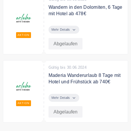
Wandern in den Dolomiten, 6 Tage
mit Hotel ab 478€
Die Dolomiten - Wandern Sie in
Europas beeindruckendstem
Mehr Details
Kalksteinmassiv 6 Nächte mit
AKTION
Hotel, Frühstück und Abendessen
Abgelaufen
ab 478€ p.P.
Gültig bis 30.06.2024
Maderia Wanderurlaub 8 Tage mit
Hotel und Frühstück ab 740€
Erleben Sie die spektakuläre
Levada-Touren mit einem Maderia
Mehr Details
Wanderurlaub ab 740€ p.P.
AKTION
Abgelaufen