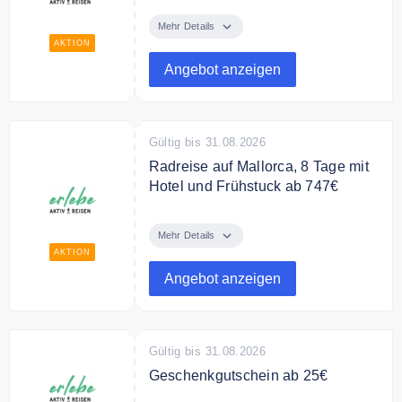
erlebe bietet Ihnen spannende
Aktivurlaube in Deutschland und
Mehr Details
Europa zum besten Preis.
AKTION
Angebot anzeigen
Gültig bis 31.08.2026
Radreise auf Mallorca, 8 Tage mit
Hotel und Frühstuck ab 747€
Radreise auf Mallorca, 8 Tage mit
Hotel und Frühstuck ab 747€ p.P.
Mehr Details
AKTION
Angebot anzeigen
Gültig bis 31.08.2026
Geschenkgutschein ab 25€