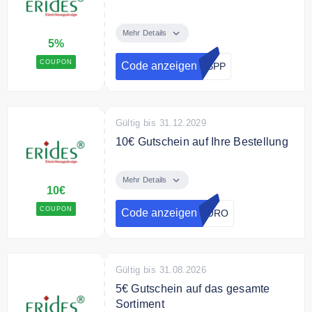
Mit dem Code gibt es 5% Rabatt
auf Ihre Bestellung.
Mehr Details
5%
Bedingungen
COUPON
Code anzeigen
PBPP
Ab 300€ Mindestbestellwert.
Gültig bis 31.12.2029
10€ Gutschein auf Ihre Bestellung
Mit dem Code erhalten Sie 10€
Rabatt auf Ihre Bestellung.
Mehr Details
10€
Bedingungen
COUPON
Code anzeigen
EURO
Ab 300€ Mindestbestellwert..
Gültig bis 31.08.2026
5€ Gutschein auf das gesamte
Sortiment