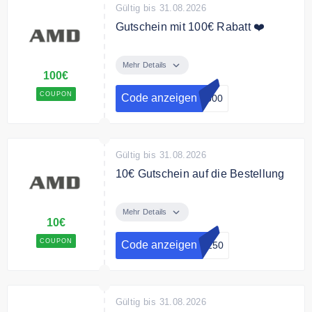
Gültig bis 31.08.2026
Gutschein mit 100€ Rabatt ❤️
Mit dem Code gibt es 100,00 € auf
gesamte Bestellung
Mehr Details
100€
Bedingungen
COUPON
Code anzeigen
2500
Mindestbestellmenge von
2.500,00 € • Eine Verwendung pro
Kunde
Gültig bis 31.08.2026
10€ Gutschein auf die Bestellung
Mit dem Code gibt es 10,00 € auf
gesamte Bestellung
Mehr Details
10€
Bedingungen
COUPON
Code anzeigen
F250
Mindestbestellmenge von 250,00
€ • Eine Verwendung pro Kunde
Gültig bis 31.08.2026