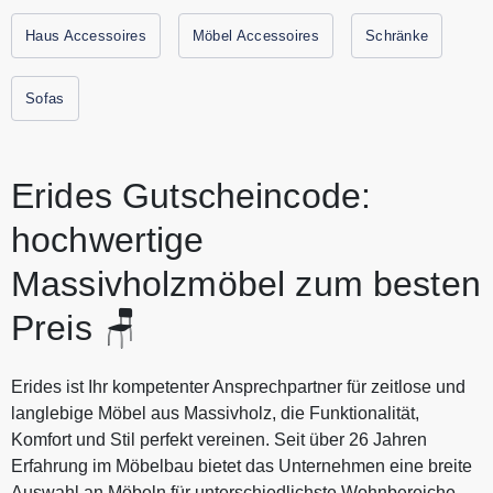
nachhaltige Möbel, die Ihren Alltag bereichern und
Haus Accessoires
Möbel Accessoires
Schränke
gleichzeitig die Umwelt schützen. Die Massivholzmöbel
bringen zeitlose Eleganz ins Zuhause, während
Sofas
Schlafzimmermöbel wie Betten und Schränke für erholsame
Nächte sorgen. Im Wohnzimmer schaffen die
Wohnzimmermöbel, darunter Sofas und Tische, eine
einladende Atmosphäre. Alle aktuellen Gutscheine und
Erides Gutscheincode:
Rabattaktionen von ERIDES finden Sie immer hier auf
hochwertige
Gutscheine.codes.
Massivholzmöbel zum besten
Preis 🪑
Erides ist Ihr kompetenter Ansprechpartner für zeitlose und
langlebige Möbel aus Massivholz, die Funktionalität,
Komfort und Stil perfekt vereinen. Seit über 26 Jahren
Erfahrung im Möbelbau bietet das Unternehmen eine breite
Auswahl an Möbeln für unterschiedlichste Wohnbereiche,