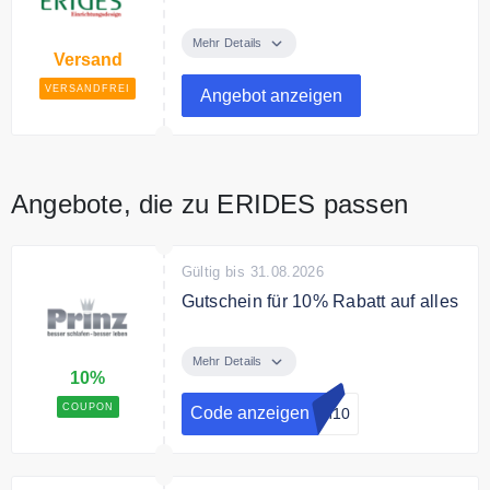
Ab 1000€ Bestellwert liefert Erides
versandkostenfrei.
Mehr Details
Versand
VERSANDFREI
Angebot anzeigen
Angebote, die zu ERIDES passen
Gültig bis 31.08.2026
Gutschein für 10% Rabatt auf alles
Mit dem Gutscheincode gibt es
10% Rabatt auf das gesamte
Mehr Details
10%
Sortiment
COUPON
Code anzeigen
en10