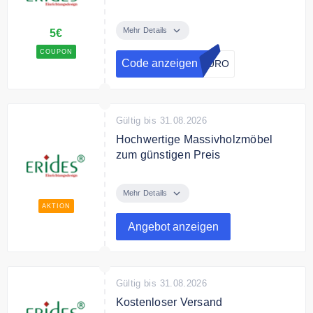
Mit dem Code erhalten Sie 5€
Rabatt auf das gesamte Sortiment.
Mehr Details
5€
COUPON
Bedingungen
Code anzeigen
EURO
Einmal andwenbar.
Gültig bis 31.08.2026
Hochwertige Massivholzmöbel
zum günstigen Preis
Entdecken Sie bei Erides
hochwertige Massivholzmöbel
Mehr Details
zum günstigen Preis.
AKTION
Angebot anzeigen
Gültig bis 31.08.2026
Kostenloser Versand