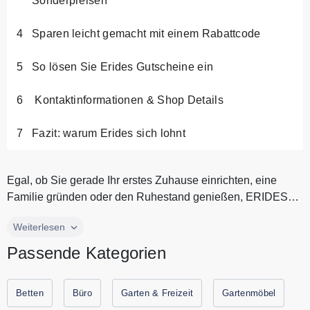
Sonderpreisen
Sparen leicht gemacht mit einem Rabattcode
So lösen Sie Erides Gutscheine ein
Kontaktinformationen & Shop Details
Fazit: warum Erides sich lohnt
Egal, ob Sie gerade Ihr erstes Zuhause einrichten, eine
Familie gründen oder den Ruhestand genießen, ERIDES
Produkte sind so kon...
Egal, ob Sie gerade Ihr erstes Zuhause einrichten, eine
Weiterlesen
Familie gründen oder den Ruhestand genießen, ERIDES
Passende Kategorien
Produkte sind so konzipiert, dass sie mit Ihnen wachsen.
Jedes Stück vereint hochwertiges Design mit praktischen
Funktionen und sorgt dafür, dass Ihr Wohnraum sowohl
Betten
Büro
Garten & Freizeit
Gartenmöbel
komfortabel als auch stilvoll bleibt. ERIDES kreiert