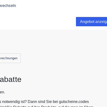
 wechseln
ostenlos zum E wie einfach und fange an zu sparen.
Angebot anzei
mrechnungen
abatte
en.
s notwendig ist? Dann sind Sie bei gutscheine.codes