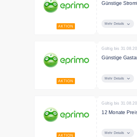
Günstige Stromt
Entdecken Sie j
Mehr Details
AKTION
Gültig bis 31.08.2
Günstige Gastar
Sichern Sie sich
Mehr Details
AKTION
Gültig bis 31.08.2
12 Monate Prei
Jetzt zum eprim
Mehr Details
AKTION