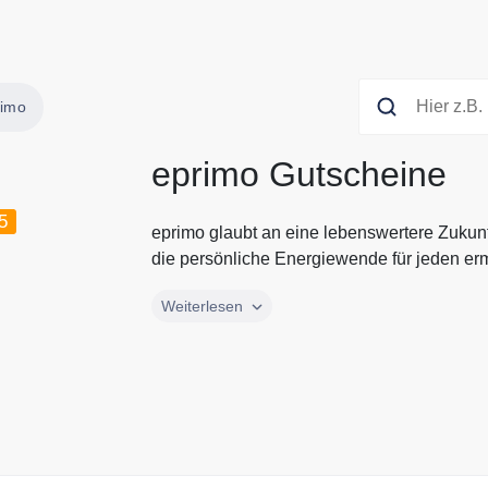
rimo
eprimo Gutscheine
5
eprimo glaubt an eine lebenswertere Zukun
die persönliche Energiewende für jeden erm
eprimo glaubt an eine lebenswertere Zukun
Weiterlesen
die persönliche Energiewende für jeden erm
klimaneutralen Ökotarife von eprimo. eprimo
Stromtarife auf dem Markt. Alle aktuellen 
Sie immer hier auf Gutscheine.codes.