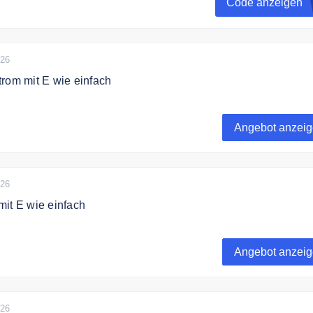
Code anzeigen
026
rom mit E wie einfach
st Dein Anbieter von günstigen Ökostrom.
Angebot anzei
026
it E wie einfach
ge Gastarife bei E wie einfach.
Angebot anzei
026