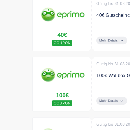
Gültig bis 31.08.2
40€ Gutscheinc
Empfehlen Sie e
40€
Gutschein.
Mehr Details
COUPON
Gültig bis 31.08.2
100€ Wallbox G
Sie sind aktuel
100€
für den Tarif e
erhalten Sie e
Mehr Details
COUPON
Gültig bis 31.08.2