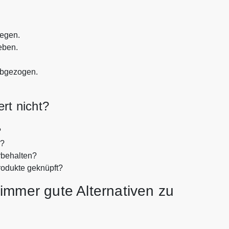
legen.
eben.
abgezogen.
rt nicht?
?
n?
rbehalten?
rodukte geknüpft?
immer gute Alternativen zu