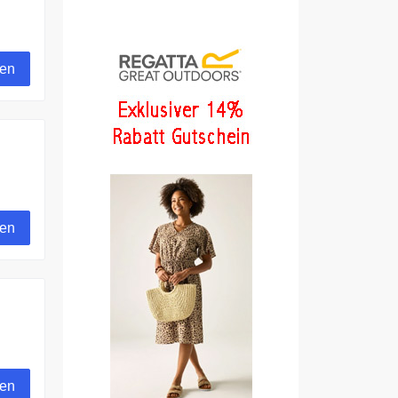
gen
gen
gen