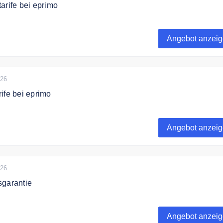
arife bei eprimo
etzt die günstigen Stromtarife von eprimo.
Angebot anzei
026
ife bei eprimo
 jetzt günstige Gastarife bei eprimo.
Angebot anzei
026
sgarantie
o wechslen un 12 Monate Preisgarantie sichern.
Angebot anzei