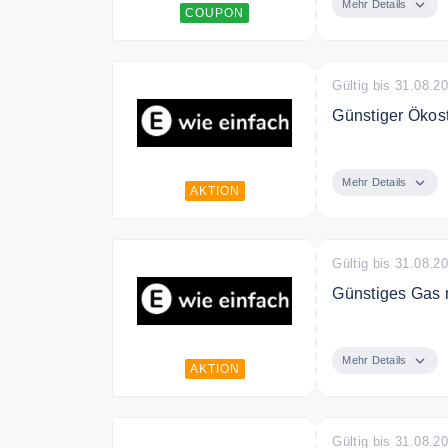
Mehr Details
COUPON
Gültig bis 31.08.2
Günstiger Ökost
E wie einfach i
Mehr Details
AKTION
Gültig bis 31.08.2
Günstiges Gas m
Entdecke günsti
Mehr Details
AKTION
Gültig bis 31.08.2