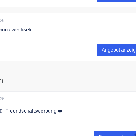
026
primo wechseln
 zu eprimo wechseln
Angebot anzei
n
026
für Freundschaftswerbung ❤️
erben und 50€ Sofortprämie sichern!