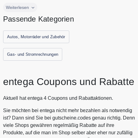
oder Wärmepumpen...
Mit entega bekommst du 100% echten Ökostrom, nachhaltig,
Weiterlesen
fair und umweltfreundlich. Ob Strom, Gas, Solaranlagen
Passende Kategorien
oder Wärmepumpen: entega bietet dir moderne
Energielösungen, die Umwelt und Geldbeutel schonen.
Vertraue auf einen der führenden Ökoenergieanbieter
Autos, Motorräder und Zubehör
Deutschlands, mehrfach ausgezeichnet für Service und
Nachhaltigkeit. Alle aktuellen Gutscheine und
Gas- und Stromrechnungen
Rablattaktionen von entega findest Du immer hier auf
Gutscheine.codes.
entega Coupons und Rabatte
Aktuell hat entega 4 Coupons und Rabattaktionen.
Sie möchten bei entega nicht mehr bezahlen als notwendig
ist? Dann sind Sie bei gutscheine.codes genau richtig. Denn
viele Shops gewähren regelmäßig Rabatte auf ihre
Produkte, auf die man im Shop selber aber eher nur zufällig