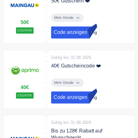
50€ Gutschein ❤️
Neukunden werben und 50€
Prämie sichern
Mehr Details
50€
COUPON
Code anzeigen
lung
Gültig bis 31.08.2026
40€ Gutscheincode ❤️
Empfehlen Sie eprimo Ihren
Freunden weiter und erhalten Sie
Mehr Details
40€
einen 40€ Gutschein.
COUPON
Code anzeigen
lung
Gültig bis 31.08.2026
Bis zu 128€ Rabatt auf
Wunschgerät