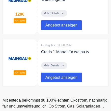
Bei erfolgreichem Abschluss eines
Energievertrages kannst Du eine
Mehr Details
128€
der Produkt Prämien wählen und
AKTION
dabei bis zu 128€ sparen.
Angebot anzeigen
Gültig bis 31.08.2026
Gratis 1 Monat für waipu.tv
Ab sofort kannst Du die
Internettarife mit waipu.tv
Mehr Details
kombinieren und Fernsehen auf all
AKTION
Deinen Geräten genießen. Du
Angebot anzeigen
bezahlst 0€ im 1. Monat für
waipu.tv.
Mit entega bekommst du 100% echten Ökostrom, nachhaltig,
fair und umweltfreundlich. Ob Strom, Gas, Solaranlagen