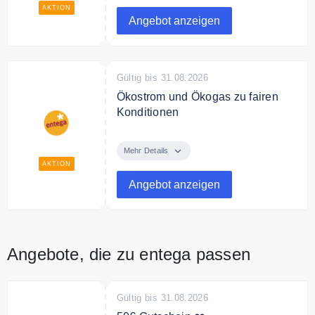
AKTION
Angebot anzeigen
Gültig bis 31.08.2026
Ökostrom und Ökogas zu fairen
Konditionen
Entega ist der Energieanbieter mit
günstigen Ökostrom und Ökogas.
Mehr Details
AKTION
Angebot anzeigen
Angebote, die zu entega passen
Gültig bis 31.08.2026