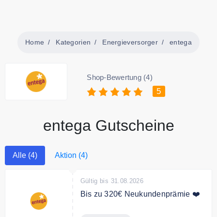
Home
Kategorien
Energieversorger
entega
Shop-Bewertung (4)
5
entega Gutscheine
Alle (4)
Aktion (4)
Gültig bis 31.08.2026
Bis zu 320€ Neukundenprämie ❤️
Jetzt entega Ökostrom beziehen