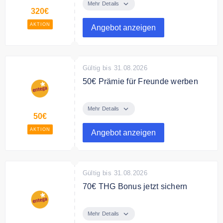
und bis zu 320 Neukundenprämie
Mehr Details
320€
sichern.
AKTION
Angebot anzeigen
Gültig bis 31.08.2026
50€ Prämie für Freunde werben
Jetzt Freunden Entega empfehlen
und 50€ Prämie sichern.
Mehr Details
50€
AKTION
Angebot anzeigen
Gültig bis 31.08.2026
70€ THG Bonus jetzt sichern
Ab sofort 70€ THG Prämie sichern.
Mehr Details