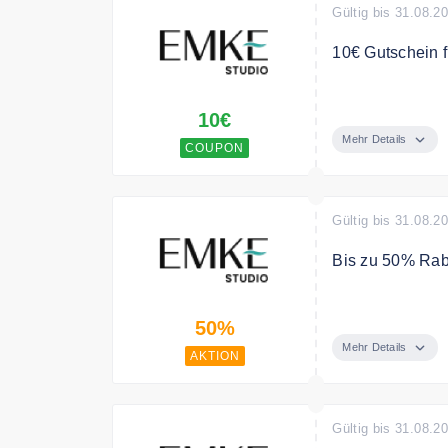
Gültig bis 31.08.2
10€ Gutschein f
Abonnieren für 
10€
Sonderangebote
Mehr Details
COUPON
Gültig bis 31.08.2
Bis zu 50% Raba
Sichere Dir bis
50%
Mehr Details
AKTION
Gültig bis 31.08.2