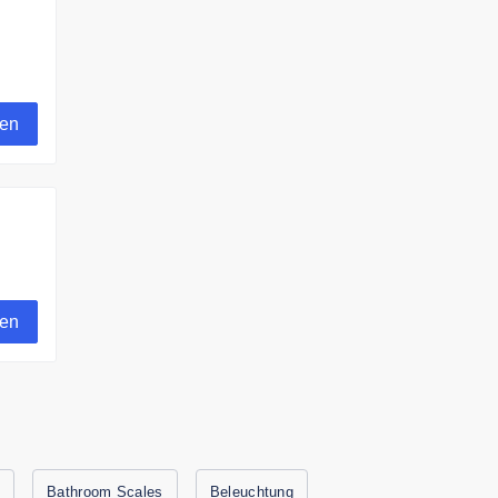
gen
gen
g
Bathroom Scales
Beleuchtung