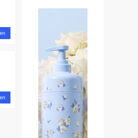
gen
gen