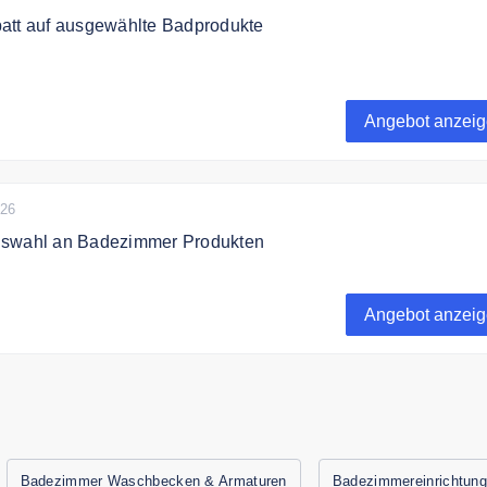
att auf ausgewählte Badprodukte
 zu 50% auf ausgewählte Badprodukte im Sale.
Angebot anzei
026
uswahl an Badezimmer Produkten
eine hochwertige Auswahl an Duschkabinen, Heizkörper und
 Sonni
Angebot anzei
Badezimmer Waschbecken & Armaturen
Badezimmereinrichtun