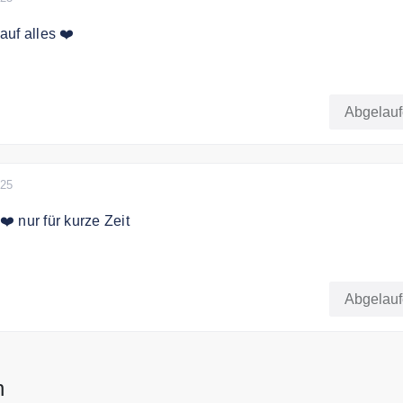
uf alles ❤️
% Rabatt auf alles!
Abgelau
025
️ nur für kurze Zeit
eit gibt es mit dem Code 10% Rabatt auf das gesamte Sortime
Abgelau
n