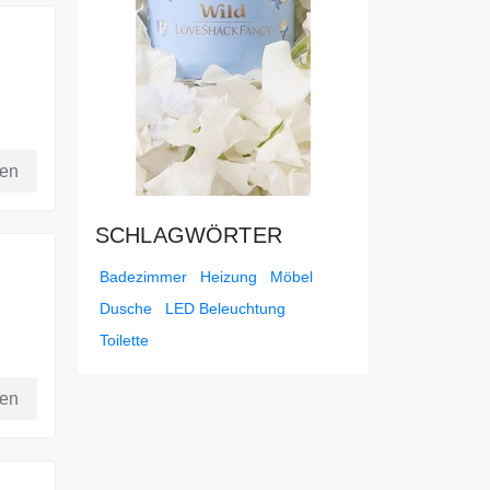
nt
fen
SCHLAGWÖRTER
Badezimmer
Heizung
Möbel
Dusche
LED Beleuchtung
Toilette
fen