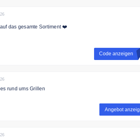
026
auf das gesamte Sortiment ❤️
paren Sie 10% auf das gesamte Sortiment bei Sonni.
Code anzeigen
E
026
es rund ums Grillen
nden Sie alles, was Sie für einen leckeren Grill-Abend
 praktischen Grillbesteck für eine einfache und sichere
Angebot anzei
es Grillgutes bis hin zu Glas Aufbewahrungsbehältern für da
026