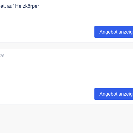
att auf Heizkörper
h bis zu 30% Rabatt auf Heizkörper.
Angebot anzei
026
 ist innerhalb Deutschlands kostenfrei
Angebot anzei