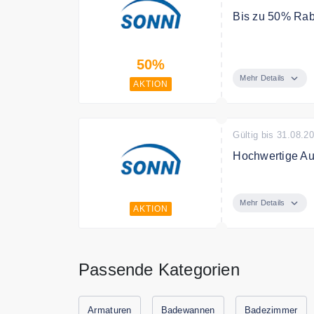
Bis zu 50% Rab
Sparen Sie bis
50%
Mehr Details
AKTION
Gültig bis 31.08.2
Hochwertige A
Entdecken Sie 
Badspiegel bei
Mehr Details
AKTION
Passende Kategorien
Armaturen
Badewannen
Badezimmer