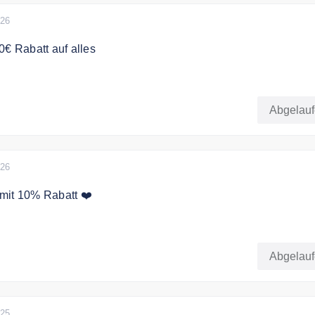
026
0€ Rabatt auf alles
den Code und sichern Sie sich 30€ auf das gesamte Sortime
Abgelau
026
mit 10% Rabatt ❤️
eit sparen Sie 10% Extra mit dem Code.
Abgelau
025