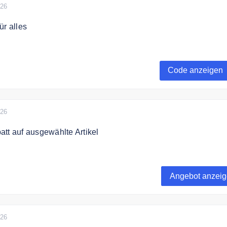
026
ür alles
10 € Gutschein und erfahren Sie als Erster von den
n und Neuigkeiten.
Code anzeigen
026
tt auf ausgewählte Artikel
 zu 50% Rabatt auf ausgewählte Produkte im Shop.
Angebot anzei
026