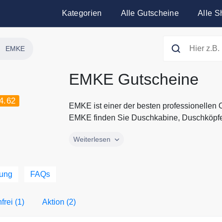
Kategorien
Alle Gutscheine
Alle S
EMKE
EMKE Gutscheine
4.62
EMKE ist einer der besten professionellen
EMKE finden Sie Duschkabine, Duschköpfe,
EMKE ist einer der besten professionellen
Weiterlesen
EMKE finden Sie Duschkabine, Duschköpfe
Badaccessories. EMKE ist die führende Mar
exklusiven LED Spiegel von Emke. EMKE bi
dung
FAQs
sowie guten Kundenservice. Sparen Sie jetz
Gutscheinen und Rabatten von EMKE.
rei (1)
Aktion (2)