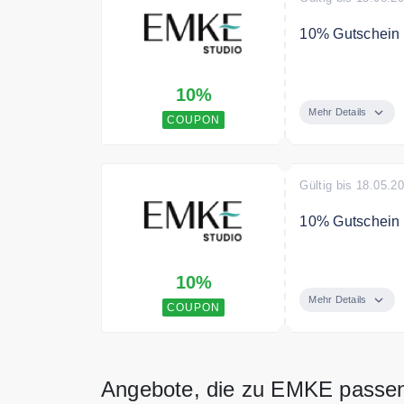
10% Gutschein a
Sommersale: 10
10%
Mehr Details
COUPON
Gültig bis 18.05.2
10% Gutschein ❤
Nur für kurze Z
10%
Mehr Details
COUPON
Angebote, die zu EMKE passe