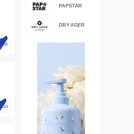
PAPSTAR
DRY AGER
unt5
en
go10