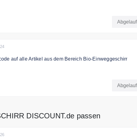
erhalten Sie 10 % Rabatt auf alles.
Abgelau
024
de auf alle Artikel aus dem Bereich Bio-Einweggeschirr
ten 10% Rabatt auf alle Artikel aus dem Bereich Bio-
.
Abgelau
SCHIRR DISCOUNT.de passen
026