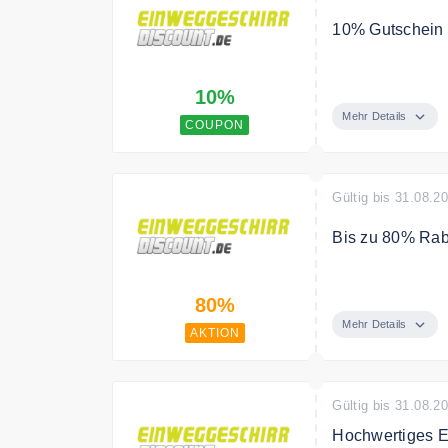
10% Gutschein
Mit dem Code g
10%
Bedingungen
Mehr Details
COUPON
Solange der Vor
Gültig bis 31.08.2
Bis zu 80% Raba
In der Sale Kat
80%
Mehr Details
AKTION
Gültig bis 31.08.2
Hochwertiges E