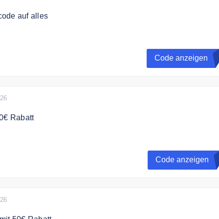
ode auf alles
bt es 10% Rabatt auf alles
Code anzeigen
S
inmal pro Bestellung einlösbar
026
0€ Rabatt
estellungen ab 500 €
Code anzeigen
er Anwendbar. Nicht gültig auf preisgebundene Waren (z.B.
ittel, Seminare)
026