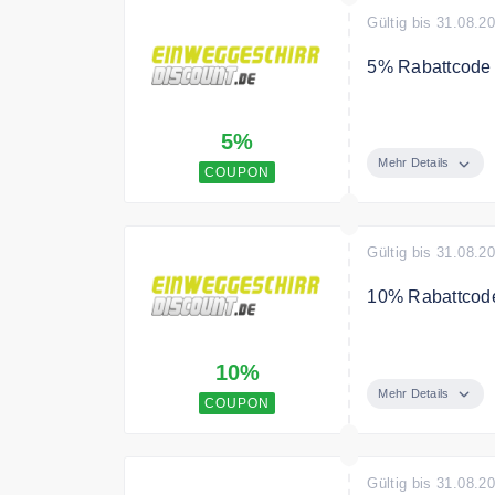
Gültig bis 31.08.2
5% Rabattcode 
Mit dem Code e
5%
Bedingungen
Mehr Details
COUPON
Nur solange der
Gültig bis 31.08.2
10% Rabattcode
Mit dem Code e
10%
Snack-Boxen sin
einsatzbereit.
Mehr Details
COUPON
Bedingungen
Einmalig einlös
Gültig bis 31.08.2