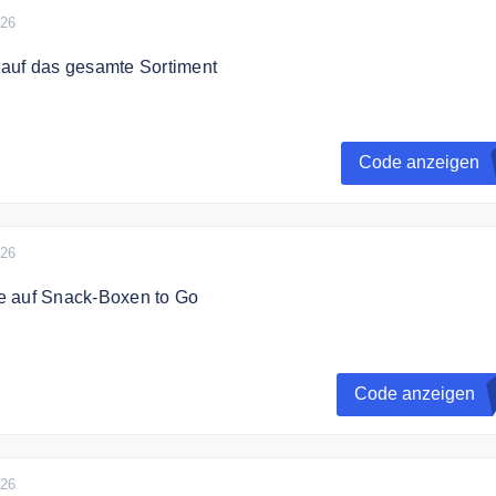
026
auf das gesamte Sortiment
rhalten Sie 5% Rabatt auf das gesamte Sortiment.
Code anzeigen
 Vorrat reicht. Ab 150€ Mindestbestellwert
026
 auf Snack-Boxen to Go
rhältst Du 10% Rabatt auf Snack-Boxen to Go. Die praktisch
d vielseitig einsetzbar, hygienisch verpackt und sofort
Code anzeigen
bar · Gültig für Neu- und Bestandskunden
026