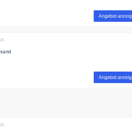
hochwertiges Einweggeschirr zum günstigen Preis
Angebot anzei
026
rsand
discount.de versendet kostenfrei ab 230€ Bestellwert.
Angebot anzei
026