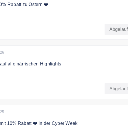
0% Rabatt zu Ostern ❤️
Rabatt auf ALLES mit dem Code
Abgelau
Vorrat reicht!
026
uf alle närrischen Highlights
Jetzt 10 % Rabatt auf alle närrischen Highlights sichern!
Abgelau
r im Aktionszeitraum und solange der Vorrat reicht.
025
mit 10% Rabatt ❤️ in der Cyber Week