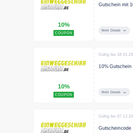
Gutschein mit 1
Osterdeal 10% 
10%
Bedingungen
Mehr Details
COUPON
Nur solange der 
Gültig bis 18.01.2
10% Gutschein a
Karnevalsdeal: 
10%
Bedingungen
Mehr Details
COUPON
Der Deal gilt nu
Gültig bis 07.12.2
Gutscheincode 