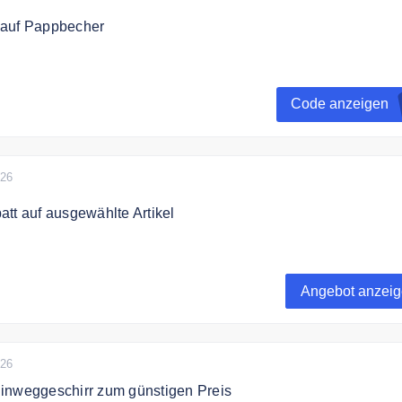
 auf Pappbecher
ibt es 10 % Rabatt auf Pappbecher für Gastronomie & Gewer
Code anzeigen
rat reicht
026
tt auf ausgewählte Artikel
egorie finden Sie ausgewählte Artikel mit bis zu 80% Rabatt.
Angebot anzei
026
inweggeschirr zum günstigen Preis