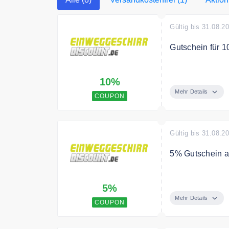
Gültig bis 31.08.2
Gutschein für 1
Als Dankeschön 
10%
kommt nach der
Mehr Details
COUPON
Gültig bis 31.08.2
5% Gutschein au
Melden Sie sich
5%
Gutschein auf I
Mehr Details
COUPON