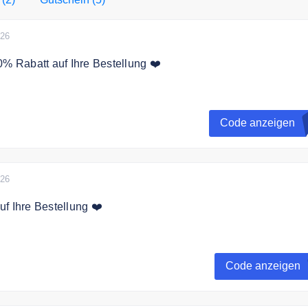
EINWEGGESCHIRR DISCOUNT.de.
026
0% Rabatt auf Ihre Bestellung ❤️
erhalten Sie 10% Rabatt auf alles. Ihr persönlicher Rabattc
 Newsletternmeldung per E-Mail.
Code anzeigen
026
f Ihre Bestellung ❤️
 jetzt zum Einweggeschirr Discount.de und erhalten Sie ein
hre gesamte Bestellung.
Code anzeigen