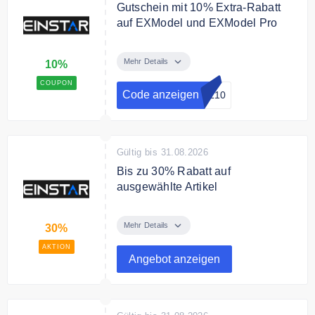
Gutschein mit 10% Extra-Rabatt
auf EXModel und EXModel Pro
Sichern Sie sich mit dem
Gutschein 10% Extra-Rabatt auf
Mehr Details
10%
EXModel und EXModel Pro
COUPON
Code anzeigen
EL10
Gültig bis 31.08.2026
Bis zu 30% Rabatt auf
ausgewählte Artikel
Sparen Sie bis zu 30% auf
ausgewählte 3D Scanners im
Mehr Details
30%
Sale.
AKTION
Angebot anzeigen