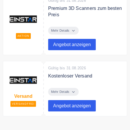
Gültig bis 31.08.2026
Premium 3D Scanners zum besten
Preis
Entdecke im Online Shop
Premium 3D Scanners zum besten
Mehr Details
Preis.
AKTION
Angebot anzeigen
Gültig bis 31.08.2026
Kostenloser Versand
Der Online Shop liefert
versandkostenfrei nach
Mehr Details
Versand
Deutschland.
VERSANDFREI
Angebot anzeigen