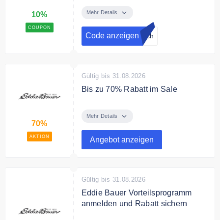
Melde Dich jetzt zum Eddie Bauer
Vorteilsprogramm an und erhalte
Mehr Details
10%
sofort einen 3% Rabatt. Gold Level
COUPON
Kunden erhalten automatisch
Code anzeigen
isch
einen 10% Rabatt
Gültig bis 31.08.2026
Bis zu 70% Rabatt im Sale
Bis zu 70% Rabatt im Sale bei
Eddie Bauer
Mehr Details
70%
AKTION
Angebot anzeigen
Gültig bis 31.08.2026
Eddie Bauer Vorteilsprogramm
anmelden und Rabatt sichern
Melde Dich jetzt zum Eddie Bauer