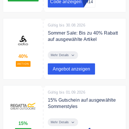
Code anzeigen
VR14
Gültig bis 30.08.2026
Sommer Sale: Bis zu 40% Rabatt
auf ausgewählte Artikel
Spare bis zu 40% diesen Sommer
bei Odlo Base Layern für Damen
Mehr Details
40%
und Herren, Lauf- und
AKTION
Wanderbekleidung und vielem
Angebot anzeigen
mehr.
Gültig bis 01.09.2026
15% Gutschein auf ausgewählte
Sommerstyles
Sichern Sie sich 15 % Rabatt auf
ausgewähltes Sommerstyles
Mehr Details
15%