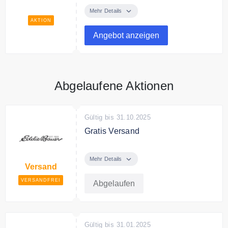
Vorteilsprogramm an und sichere
Mehr Details
Dir exklusive Rabatte
AKTION
Angebot anzeigen
Abgelaufene Aktionen
Gültig bis 31.10.2025
Gratis Versand
Gratis Versand für Gold Level
Kunden. Jetzt Vorteilsprogramm
Mehr Details
Versand
anmelden.
VERSANDFREI
Abgelaufen
Gültig bis 31.01.2025