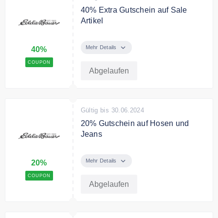
40% Extra Gutschein auf Sale
Artikel
Mit dem Code erhalten Sie 40%
Extra Rabatt auf Sale Artikel.
Mehr Details
40%
COUPON
Abgelaufen
Gültig bis 30.06.2024
20% Gutschein auf Hosen und
Jeans
20% Rabatt auf alle Hosen und
Jeans
Mehr Details
20%
COUPON
Abgelaufen