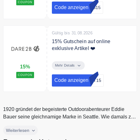
COUPON
Code anzeigen
EB15
Gültig bis 31.08.2026
15% Gutschein auf online
exklusive Artikel ❤️
Sichere dir 15% Rabatt auf online
exklusive Artikel
Mehr Details
15%
COUPON
Code anzeigen
OT15
1920 gründet der begeisterte Outdoorabenteurer Eddie
Bauer seine gleichnamige Marke in Seattle. Wie damals zur
Gründung liegt de...
1920 gründet der begeisterte Outdoorabenteurer Eddie
Weiterlesen
Bauer seine gleichnamige Marke in Seattle. Wie damals zur