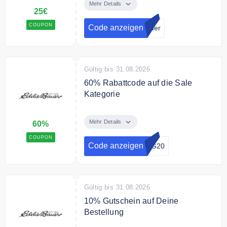
EDDIE BAUER zum Newsletter
Mehr Details
25€
anmelden und einen 25€
Gutschein erhalten.
COUPON
Code anzeigen
auer
Bedingungen
Ab 85€ Mindesteinkaufswert
Gültig bis 31.08.2026
60% Rabattcode auf die Sale
Kategorie
Mit dem Code erhalten Sie 60%
Rabatt auf Artikel de Sale
Mehr Details
60%
Kategorie.
COUPON
Code anzeigen
NG20
Gültig bis 31.08.2026
10% Gutschein auf Deine
Bestellung