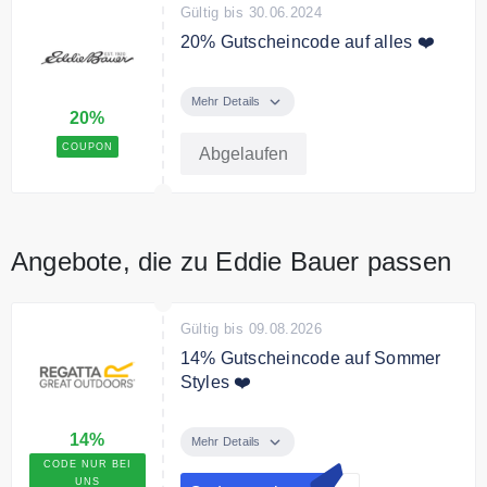
Gültig bis 30.06.2024
20% Gutscheincode auf alles ❤️
Sie sparen 20% auf Ihre
Bestellung mit dem Code.
Mehr Details
20%
Bedingungen
COUPON
Abgelaufen
Nur für Neukunden
Angebote, die zu Eddie Bauer passen
Gültig bis 09.08.2026
14% Gutscheincode auf Sommer
Styles ❤️
Sichern Sie sich mit unserem
14%
exklusiven Code 14% Rabatt auf
Mehr Details
Sommer Styles
CODE NUR BEI
UNS