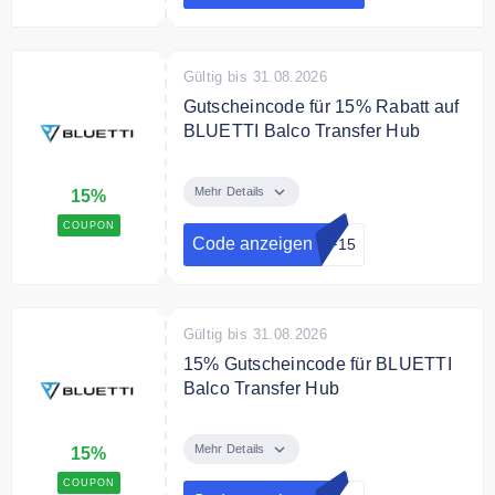
Freundes!
Gültig bis 31.08.2026
Gutscheincode für 15% Rabatt auf
BLUETTI Balco Transfer Hub
Sichere Dir mit dem
Gutscheincode 15% Rabatt auf
Mehr Details
15%
BLUETTI Balco Transfer Hub.
COUPON
Code anzeigen
FF15
Gültig bis 31.08.2026
15% Gutscheincode für BLUETTI
Balco Transfer Hub
Verwenden Sie den Code an der
Kasse und sparen Sie 15% auf
Mehr Details
15%
BLUETTI Balco Transfer Hub
COUPON