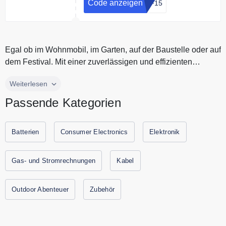
Code anzeigen
FF15
Egal ob im Wohnmobil, im Garten, auf der Baustelle oder auf
dem Festival. Mit einer zuverlässigen und effizienten
Stromversorgun...
Egal ob im Wohnmobil, im Garten, auf der Baustelle oder auf
Weiterlesen
dem Festival. Mit einer zuverlässigen und effizienten
Passende Kategorien
Stromversorgung machst Du dir keine Gedanken über
Strom. Bei ECTIVE findest Du alles, was du für eine mobile
und autarke Stromversorgung brauchst. Entdecke die
Batterien
Consumer Electronics
Elektronik
hochwertige Batterien und Solarmodule von ECTIVE zum
bsten Preis. Spare jetzt durch Gutscheine.codes mit den
Gas- und Stromrechnungen
Kabel
aktuellen Gutscheinen und Rabattaktionen von ECTIVE.
Outdoor Abenteuer
Zubehör