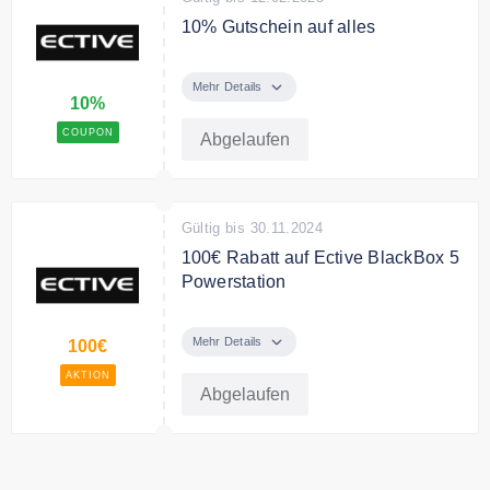
10% Gutschein auf alles
Nur für kurze Zeit gibt es 10%
Rabatt auf das gesamte Sortiment
Mehr Details
10%
COUPON
Abgelaufen
Gültig bis 30.11.2024
100€ Rabatt auf Ective BlackBox 5
Powerstation
Spare 100€ auf Ective BlackBox 5
Powerstation.
Mehr Details
100€
AKTION
Abgelaufen