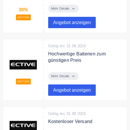
Spare bis zu 30% auf ausgewählte
Batterien bei Ective
Mehr Details
30%
AKTION
Angebot anzeigen
Gültig bis 31.08.2026
Hochwertige Batterien zum
günstigen Preis
Entdecke bei Ective hochwertige
Batterien zum günstigen Preis.
Mehr Details
AKTION
Angebot anzeigen
Gültig bis 31.08.2026
Kostenloser Versand