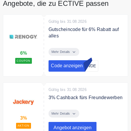
Angebote, die zu ECTIVE passen
Gültig bis 31.08.2026
Gutscheincode für 6% Rabatt auf
alles
Sparen Sie mit dem Code 6% auf
das gesamte Sortiment
Mehr Details
6%
COUPON
Code anzeigen
AWDE
Gültig bis 31.08.2026
3% Cashback fürs Freundewerben
Gib deinen Freunden einen 12%
Rabatt, verdiene eine 3%
Mehr Details
3%
Bargeldbelohnung für dich selbst
auf die Bestellung deines
AKTION
Angebot anzeigen