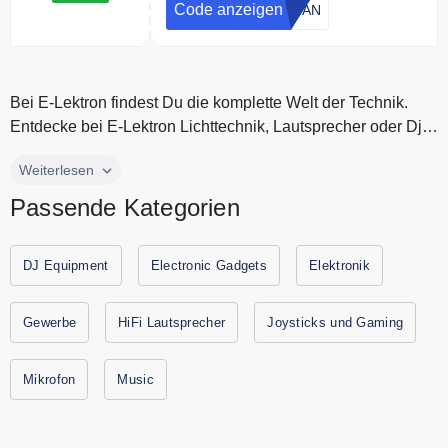
Code anzeigen
CIAN
Bei E-Lektron findest Du die komplette Welt der Technik.
Entdecke bei E-Lektron Lichttechnik, Lautsprecher oder Dj
Equipment wie...
Bei E-Lektron findest Du die komplette Welt der Technik.
Weiterlesen
Entdecke bei E-Lektron Lichttechnik, Lautsprecher oder Dj
Passende Kategorien
Equipment wie Mikrofone und Verstärker zum besten Preis.
Egal ob für Partys oder Feste, E-Lektron bietet die beste
Technik für Dein perfektes Event. Spare jetzt durch
DJ Equipment
Electronic Gadgets
Elektronik
Gutscheine.codes mit den aktuellen Gutscheine und
Rabattaktionen von E-Lektron.
Gewerbe
HiFi Lautsprecher
Joysticks und Gaming
Mikrofon
Music