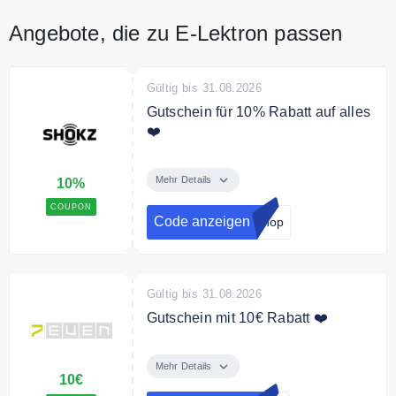
Angebote, die zu E-Lektron passen
Gültig bis 31.08.2026
Gutschein für 10% Rabatt auf alles
❤️
Melde dich jetzt zum Shokz
Newsletter an und erhalte einen
Mehr Details
10%
10% Gutschein für Deine
COUPON
Bestellung.
Code anzeigen
Shop
Gültig bis 31.08.2026
Gutschein mit 10€ Rabatt ❤️
Sichere Dir mit dem Code 10€
Rabatt auf Deinen gesamten
Mehr Details
10€
Einkauf.