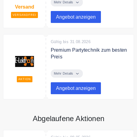
ab 1000€ Bestellwert.
Mehr Details
Versand
VERSANDFREI
Angebot anzeigen
Gültig bis 31.08.2026
Premium Partytechnik zum besten
Preis
Entdecke bei E-Lektron Premium
Partytechnik zum besten Preis.
Mehr Details
AKTION
Angebot anzeigen
Abgelaufene Aktionen