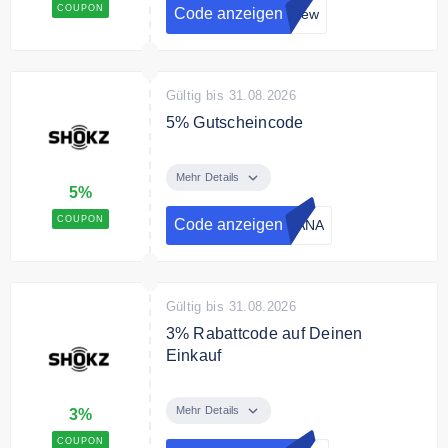
COUPON
Code anzeigen
-new
Gültig bis 31.08.2026
5% Gutscheincode
Jetzt mit dem Rabattcode 5% auf
deine Bestellung sichern.
Mehr Details
5%
COUPON
Code anzeigen
YANA
Gültig bis 31.08.2026
3% Rabattcode auf Deinen
Einkauf
Spare mit dem Rabattcode 3% auf
Deinen Einkauf.
Mehr Details
3%
COUPON