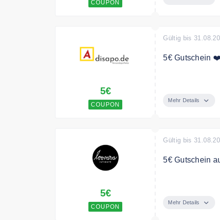
COUPON
Gültig bis 31.08.2
5€ Gutschein ❤️
5€ Coupon für I
5€
der Anmeldebes
Mehr Details
COUPON
Gültig bis 31.08.2
5€ Gutschein au
Melde dich jetz
5€
Deine Bestellu
Mehr Details
COUPON