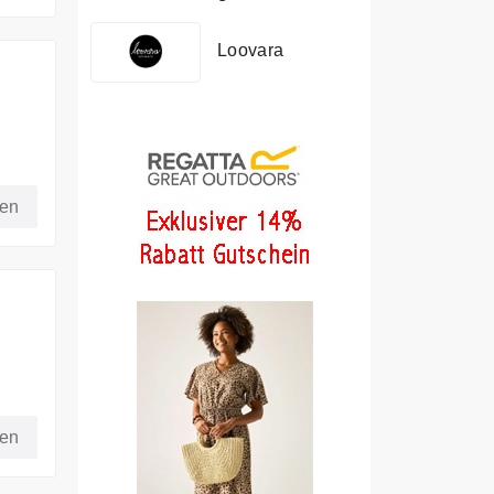
Loovara
fen
fen