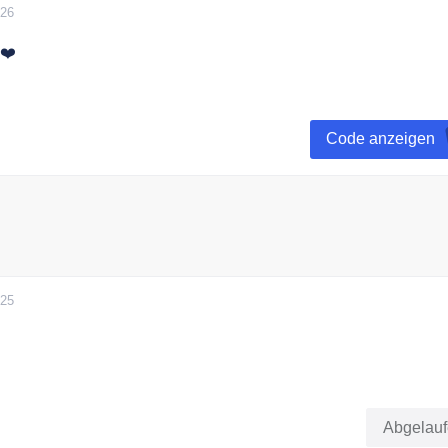
026
❤️
gen" klicken, bei DUREX zu Newsletter anmelden und einen 
ten.
Code anzeigen
025
ieferung bei Durex kostenfrei.
Abgelau