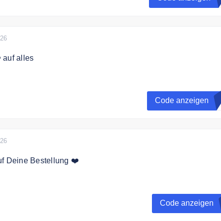
026
 auf alles
hre Anmeldung am Newsletter. Sie erhalten Ihren Gutschein m
tätigung.
Code anzeigen
S
026
f Deine Bestellung ❤️
t zum Loovara Newsletter an und erhalte einen 5€ Gutschein 
ng.
Code anzeigen