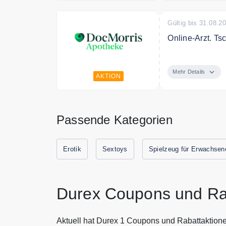
Gültig bis 31.08.2
Online-Arzt. Ts
In wenigen Minu
Deutschland on
Mehr Details
AKTION
Sie direkt über 
Passende Kategorien
Erotik
Sextoys
Spielzeug für Erwachsen
Durex Coupons und Ra
Aktuell hat Durex 1 Coupons und Rabattaktion