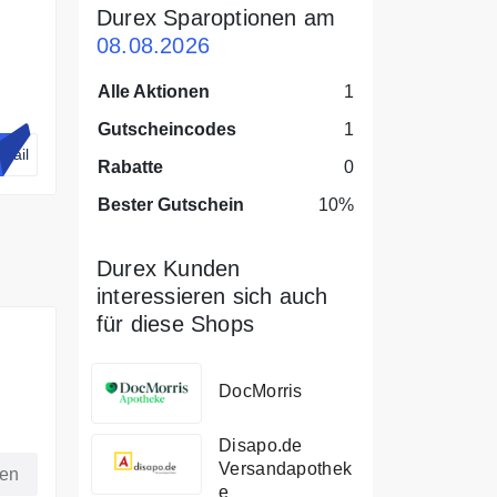
Durex Sparoptionen am
08.08.2026
Alle Aktionen
1
10%
Gutscheincodes
1
Mail
Rabatte
0
Bester Gutschein
10%
Durex Kunden
interessieren sich auch
für diese Shops
DocMorris
Disapo.de
Versandapothek
fen
e