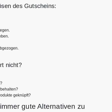
lösen des Gutscheins:
legen.
eben.
abgezogen.
rt nicht?
n?
rbehalten?
rodukte geknüpft?
immer gute Alternativen zu