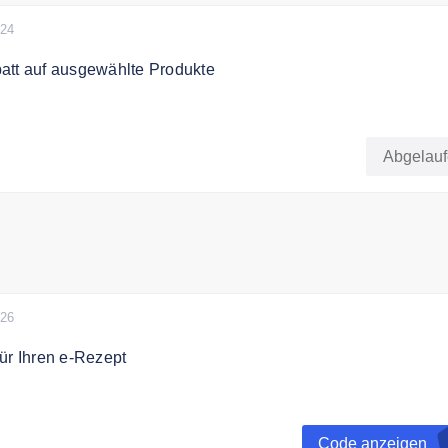
024
att auf ausgewählte Produkte
att auf ausgewählte Produkte bei Durex.
Abgelau
n
026
ür Ihren e-Rezept
in der DocMorris App einlösen und direkt bis zu 10€ sparen b
zept Einlösung in der App
Code anzeigen