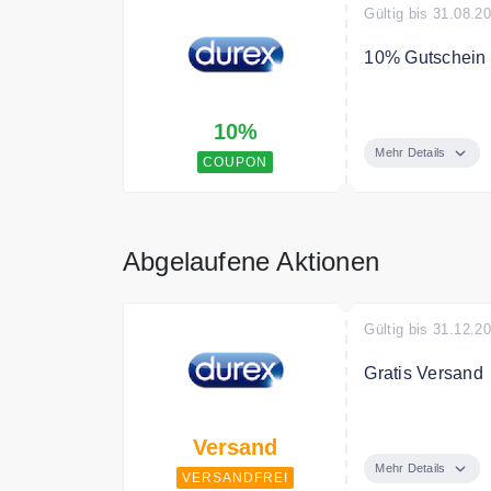
Gültig bis 31.08.2
10% Gutschein 
"Gutschein zei
10%
Gutschein erhal
Mehr Details
COUPON
Abgelaufene Aktionen
Gültig bis 31.12.2
Gratis Versand
Ab 45€ ist die L
Versand
Mehr Details
VERSANDFREI