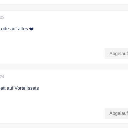
025
ode auf alles ❤️
ode auf Ihre Bestellung. Ohne MBW
Abgelau
024
tt auf Vorteilssets
tt auf Vorteilssets bei Durex.
Abgelau