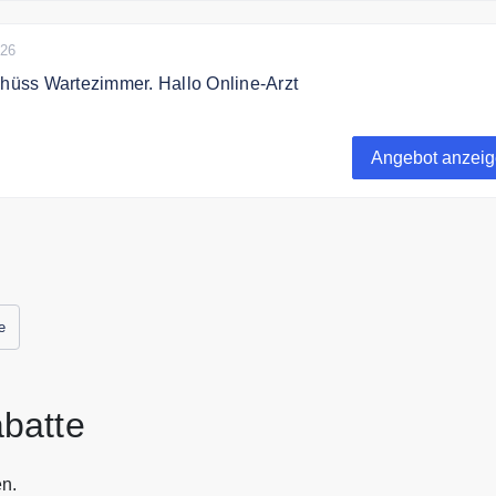
026
chüss Wartezimmer. Hallo Online-Arzt
ten über TeleClinic einen qualifizierten Facharzt aus
line sprechen. Krankschreibung & elektronisches Rezept erh
Angebot anzei
die App.
e
batte
en.