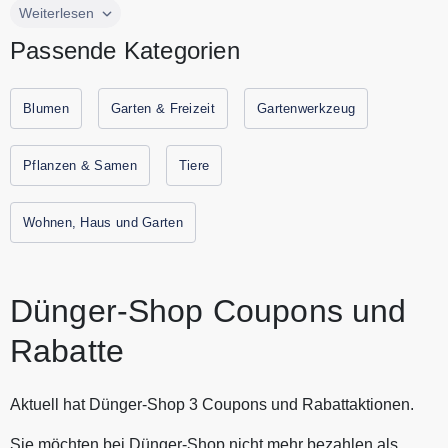
Bei Dünger Shop finden Sie alles, um Ihre Blumen zum
Weiterlesen
Blühen zu bringen. Ein breites Sortiment für die gesamte
Passende Kategorien
Bearbeitung des Rasens steht Ihnen bei uns zur Verfügung.
Markenartikel von renommierten Herstellern im Bereich vom
Dünger und Pflanzenschutzmittel bietet Dünger-Shop Ihnen.
Blumen
Garten & Freizeit
Gartenwerkzeug
Alle aktuellen Gutscheine und Rabatte von Dünger-Shop
finden Sie immer hier auf Gutscheine.codes
Pflanzen & Samen
Tiere
Wohnen, Haus und Garten
Dünger-Shop Coupons und
Rabatte
Aktuell hat Dünger-Shop 3 Coupons und Rabattaktionen.
Sie möchten bei Dünger-Shop nicht mehr bezahlen als