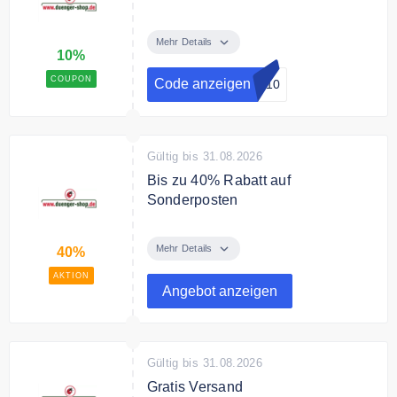
Beim ersten Einkauf erhalten
Neukunden mit diesem Code 10%
Mehr Details
10%
auf den gesamten Artikel-
Bestellwert
COUPON
Code anzeigen
uf10
Gültig bis 31.08.2026
Bis zu 40% Rabatt auf
Sonderposten
Sonderposten zum günstigen
Preis bei duenger-shop.de
Mehr Details
40%
AKTION
Angebot anzeigen
Gültig bis 31.08.2026
Gratis Versand