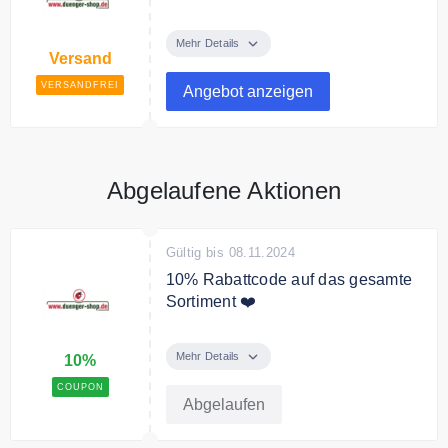
Ab einem Bestellwert von 25€
erhalten Sie Ihre Lieferung von
Mehr Details
Versand
duenger-shop.de kostenfrei.
VERSANDFREI
Angebot anzeigen
Abgelaufene Aktionen
Gültig bis 08.11.2024
10% Rabattcode auf das gesamte
Sortiment ❤️
Mit dem Code sparen Sie 10%
Rabatt auf das gesamte Sortiment
Mehr Details
10%
COUPON
Abgelaufen