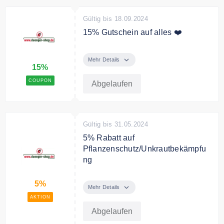
Gültig bis 18.09.2024
15% Gutschein auf alles ❤️
Mit dem Code erhalten Sie 15%
Rabatt auf das gesamte Sortiment.
Mehr Details
15%
COUPON
Abgelaufen
Gültig bis 31.05.2024
5% Rabatt auf
Pflanzenschutz/Unkrautbekämpfu
ng
Zur Frühlingszeit gibt es bei
5%
Dünger Shop bis zu 6% Rabatt auf
Mehr Details
Pflanzenschutz/Unkrautbekämpfu
AKTION
ng Produkte
Abgelaufen