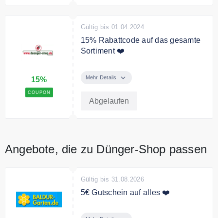
Gültig bis 01.04.2024
15% Rabattcode auf das gesamte
Sortiment ❤️
Verwenden Sie den Code an der
Kasse und sichern Sie sich ganze
Mehr Details
15%
15% auf Ihre Bestellung
COUPON
Abgelaufen
Angebote, die zu Dünger-Shop passen
Gültig bis 31.08.2026
5€ Gutschein auf alles ❤️
Melden Sie sich jetzt zum