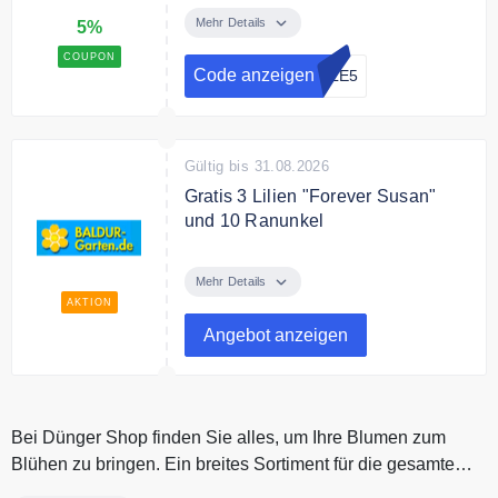
auf Ihren Einkauf
Mehr Details
5%
COUPON
Code anzeigen
ALE5
Gültig bis 31.08.2026
Gratis 3 Lilien "Forever Susan"
und 10 Ranunkel
Ab einem Bestellwert von 79€
schenkt Ihnen BALDUR Garten 3
Mehr Details
Lilien "Forever Susan" und 10
AKTION
Ranunkeln.
Angebot anzeigen
Bedingungen
Ab 79€ Mindestbestellwert.
Bei Dünger Shop finden Sie alles, um Ihre Blumen zum
Blühen zu bringen. Ein breites Sortiment für die gesamte
Bearbeitung des Ra...