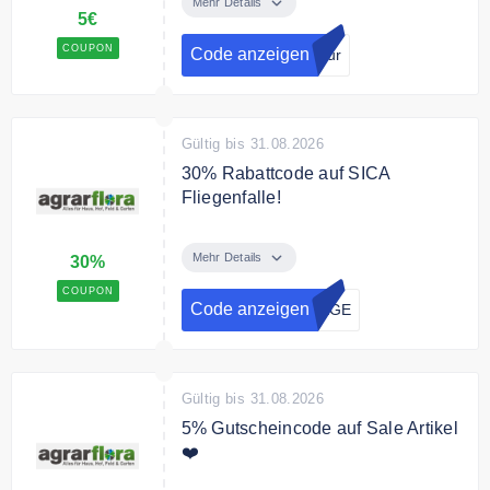
BALDUR-Garten Newsletter an
Mehr Details
5€
und erhalten Sie einen 5€
Gutschein auf Ihre Bestellung.
COUPON
Code anzeigen
ldur
Gültig bis 31.08.2026
30% Rabattcode auf SICA
Fliegenfalle!
Sie sparen 30% Rabatt auf die
SICA Fliegenfalle!
Mehr Details
30%
COUPON
Code anzeigen
IEGE
Gültig bis 31.08.2026
5% Gutscheincode auf Sale Artikel
❤️
Mit dem Code gibt es 5% Rabatt