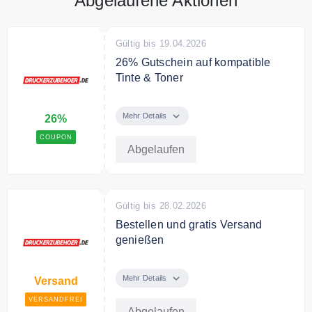
Abgelaufene Aktionen
Gültig bis 19.04.2026
26% Gutschein auf kompatible
Tinte & Toner
Nur für kurze Zeit sparen Sie 26%
Rabatt auf Tinte & Toner
Mehr Details
26%
COUPON
Bedingungen
Abgelaufen
Mindestbestellwert von 29,99€
Gültig bis 28.02.2026
Bestellen und gratis Versand
genießen
Sparen Sie den Versand bei Ihrer
Bestellung ab 60€
Mehr Details
Versand
VERSANDFREI
Abgelaufen