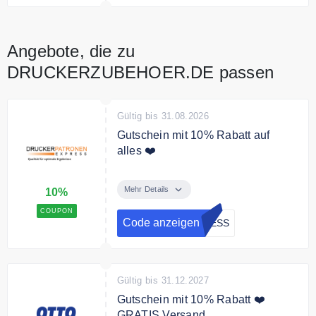
Angebote, die zu
DRUCKERZUBEHOER.DE passen
Gültig bis 31.08.2026
Gutschein mit 10% Rabatt auf
alles ❤️
10% Gutschein nur für Endkunden
auf das gesamte Sortiment. Kein
Mehr Details
10%
MBW
COUPON
Code anzeigen
RESS
Gültig bis 31.12.2027
Gutschein mit 10% Rabatt ❤️
GRATIS Versand