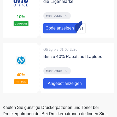
die Eigenmarke
Mit dem Code erhalten Sie 10%
Rabatt auf die Eigenmarke.
Mehr Details
10%
COUPON
Bedingungen
Code anzeigen
3791
Nur einmalig einlösbar. Nicht
aufteilbar oder kombinierbar mit
anderen Aktionen/Rabatten (bspw.
aus Sonderkonditionen)
Gültig bis 31.08.2026
Bis zu 40% Rabatt auf Laptops
Sparen Sie bis zu 40% auf
ausgewählte Laptops.
Mehr Details
40%
AKTION
Angebot anzeigen
Kaufen Sie günstige Druckerpatronen und Toner bei
Druckerpatronen.de. Bei Druckerpatronen.de finden Sie