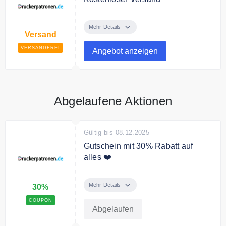
Druckerpatronen.de versendet
kostenfrei innerhalb Deutschlands.
Mehr Details
Versand
VERSANDFREI
Angebot anzeigen
Abgelaufene Aktionen
Gültig bis 08.12.2025
Gutschein mit 30% Rabatt auf
alles ❤️
Cyber Week Rabatt: 30 % auf das
gesamte Sortiment
Mehr Details
30%
COUPON
Abgelaufen