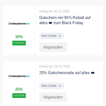
Gültig bis 30.11.2025
Gutschein mit 30% Rabatt auf
alles ❤️ zum Black Friday
Black Week Rabatt: 30 % auf das
gesamte Sortiment
Mehr Details
30%
COUPON
Abgelaufen
Gültig bis 28.02.2025
25% Gutscheincode auf alles ❤️
Nutzen Sie den Code an der
Kasse und sichern Sie sich ganze
Mehr Details
25%
25% Rabatt auf Ihre Bestellung.
Kein Mindestbestellwert
COUPON
Abgelaufen