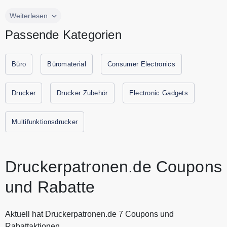
Druckerzubehör von Top H...
Kaufen Sie günstige Druckerpatronen und Toner bei
Weiterlesen
Druckerpatronen.de. Bei Druckerpatronen.de finden Sie
Passende Kategorien
Druckerzubehör von Top Herstellern wie Epson, Hp, Canon,
brother und viele andere. Druckerpatronen.de bietet Ihnen
Original oder Refill Patronen zum besten Preis. Sparen Sie
Büro
Büromaterial
Consumer Electronics
jetzt durch Gutscheine.codes mit den aktuellen Gutscheinen
und Rabattaktionen von Druckerpatronen.de.
Drucker
Drucker Zubehör
Electronic Gadgets
Multifunktionsdrucker
Druckerpatronen.de Coupons
und Rabatte
Aktuell hat Druckerpatronen.de 7 Coupons und
Rabattaktionen.