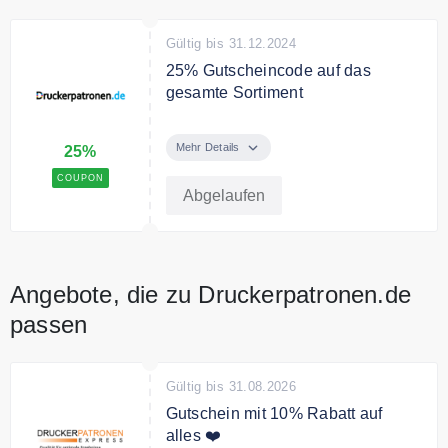
Gültig bis 31.12.2024
25% Gutscheincode auf das
gesamte Sortiment
Mit dem Code erhalten Sie 25%
Rabatt auf das gesamte Sortiment.
Mehr Details
25%
COUPON
Abgelaufen
Angebote, die zu Druckerpatronen.de
passen
Gültig bis 31.08.2026
Gutschein mit 10% Rabatt auf
alles ❤️