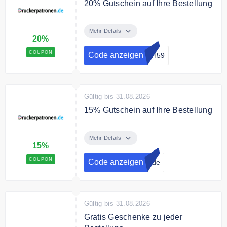
20% Gutschein auf Ihre Bestellung
Mit dem Code erhalten Sie 20%
Rabatt auf Ihre gesamte
Mehr Details
20%
Bestellung.
COUPON
Code anzeigen
GH59
Gültig bis 31.08.2026
15% Gutschein auf Ihre Bestellung
Melden Sie sich jetzt zum
Druckerpatronen.de Newsletter an
Mehr Details
15%
und erhalten Sie 15% Rabatt auf
Ihre Bestellung.
COUPON
Code anzeigen
n.de
Gültig bis 31.08.2026
Gratis Geschenke zu jeder