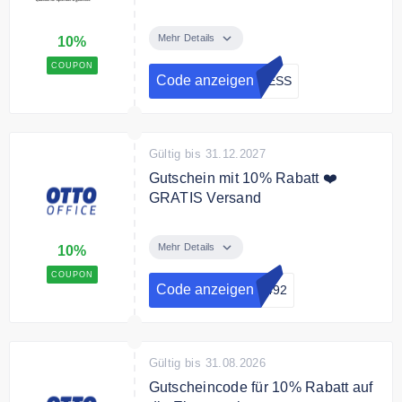
10% Gutschein nur für Endkunden
auf das gesamte Sortiment. Kein
Mehr Details
10%
MBW
COUPON
Code anzeigen
RESS
Gültig bis 31.12.2027
Gutschein mit 10% Rabatt ❤️
GRATIS Versand
Sie erhalten 10% Rabatt auf Ihre
Bestellung. Die Lieferung erfolgt
Mehr Details
10%
versandkostenfrei
COUPON
Code anzeigen
2492
Gültig bis 31.08.2026
Gutscheincode für 10% Rabatt auf