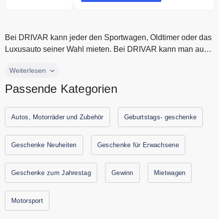
Ankunft sofort losfahren.
Bei DRIVAR kann jeder den Sportwagen, Oldtimer oder das
Luxusauto seiner Wahl mieten. Bei DRIVAR kann man auch
sein eigenes Auto...
Bei DRIVAR kann jeder den Sportwagen, Oldtimer oder das
Weiterlesen
Luxusauto seiner Wahl mieten. Bei DRIVAR kann man auch
Passende Kategorien
sein eigenes Auto zur Miete anbieten. Mit DRIVAR kannst
Du inzwischen weltweit Dein Traumauto mieten und
vermieten. Ein DRIVAR Gutschein ist das perfekte
Autos, Motorräder und Zubehör
Geburtstags- geschenke
Geschenk für einen Autoliebhaber. Alle aktuellen
Gutscheine und Rabattaktionen von DRIVAR findest Du
Geschenke Neuheiten
Geschenke für Erwachsene
immer hier auf Gutscheine.codes.
Geschenke zum Jahrestag
Gewinn
Mietwagen
Motorsport