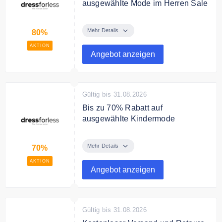
ausgewählte Mode im Herren Sale
Sparen Sie bis zu 80% auf
ausgewählte Mode und
Mehr Details
80%
Accessoires im Herren Sale.
AKTION
Angebot anzeigen
Gültig bis 31.08.2026
Bis zu 70% Rabatt auf
ausgewählte Kindermode
Sie finden bei dressforless
ausgewählte Kindermode mit bis
Mehr Details
70%
zu 70% Rabatt.
AKTION
Angebot anzeigen
Gültig bis 31.08.2026