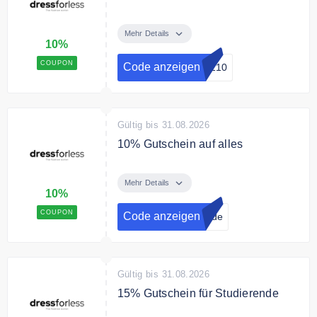
Mit dem Code erhalten Sie 10%
Rabatt auf das gesamte Sortiment.
Mehr Details
10%
COUPON
Code anzeigen
LZ10
Gültig bis 31.08.2026
10% Gutschein auf alles
Jetzt zum Newsletter anmelden
und 10% sichern!
Mehr Details
10%
COUPON
Code anzeigen
s.de
Gültig bis 31.08.2026
15% Gutschein für Studierende
Melden Sie sich jetzt als