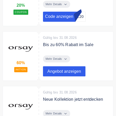
Kinderbekleidung mit dem Code
Mehr Details
20%
sichern & gratis Versand.
COUPON
Code anzeigen
OL20
Gültig bis 31.08.2026
Bis zu 60% Rabatt im Sale
Jetzt im Sale shoppen und bis zu
60% sparen.
Mehr Details
60%
AKTION
Angebot anzeigen
Gültig bis 31.08.2026
Neue Kollektion jetzt entdecken
Entdecken Sie jetzt die Neuheiten
von Orsay.de
Mehr Details