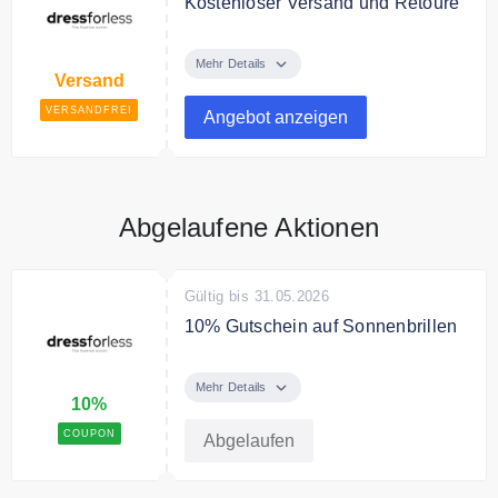
Kostenloser Versand und Retoure
dressforless versendet kostenfrei.
Mehr Details
Versand
VERSANDFREI
Angebot anzeigen
Abgelaufene Aktionen
Gültig bis 31.05.2026
10% Gutschein auf Sonnenbrillen
Shoppen Sie Sonnenbrillen mit
exklusiven Rabatten und setzen
Mehr Details
10%
Sie auf stylischen UV-Schutz.
COUPON
Abgelaufen