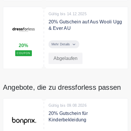
Gültig bis 14.12.2025
20% Gutschein auf Aus Wooli Ugg
& Ever AU
Bis zu 60% Rabatt und 20%
zusätzlich mit dem Code
Mehr Details
20%
COUPON
Abgelaufen
Angebote, die zu dressforless passen
Gültig bis 09.08.2026
20% Gutschein für
Kinderbekleidung
Back to School: 20% Rabatt auf