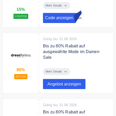
Studierende an und erhalten Sie
Mehr Details
15%
einen 15% Gutschein für Ihre
Bestellung.
COUPON
Code anzeigen
lden
Gültig bis 31.08.2026
Bis zu 80% Rabatt auf
ausgewählte Mode im Damen
Sale
Sparen Sie bis zu 80% auf
80%
ausgewählte Mode und
Mehr Details
Accessoires im Damen Sale.
AKTION
Angebot anzeigen
Gültig bis 31.08.2026
Bis zu 80% Rabatt auf