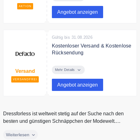
AKTION
Angebot anzeigen
Gültig bis 31.08.2026
Kostenloser Versand & Kostenlose
Rücksendung
KOSTENLOSER VERSAND
ÜBER €40 – KOSTENLOSE
Mehr Details
Versand
RÜCKSENDUNG
VERSANDFREI
Angebot anzeigen
Dressforless ist weltweit stetig auf der Suche nach den
besten und günstigen Schnäppchen der Modewelt.
Dressforless ist das Desi...
Dressforless ist weltweit stetig auf der Suche nach den
Weiterlesen