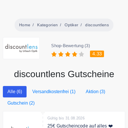
Home
Kategorien
Optiker
discountlens
Shop-Bewertung (3)
4.33
discountlens Gutscheine
Alle (6)
Versandkostenfrei (1)
Aktion (3)
Gutschein (2)
Gültig bis 31.08.2026
25€ Gutscheincode auf alles ❤️