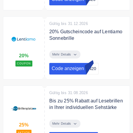
Gültig bis 31.12.2026
20% Gutscheincode auf Lentiamo
Sonnebrille
Sichere Dir mit dem Code 20%
Rabatt auf alle Sonnenbrille der
Mehr Details
20%
Marke Lentiamo
COUPON
Code anzeigen
UN20
Gültig bis 31.08.2026
Bis zu 25% Rabatt auf Lesebrillen
in Ihrer individuellen Sehstärke
Individuell angefertigte Lesebrillen
mit gehärteten und
Mehr Details
25%
superentspiegelten Gläsern. Bei
AKTION