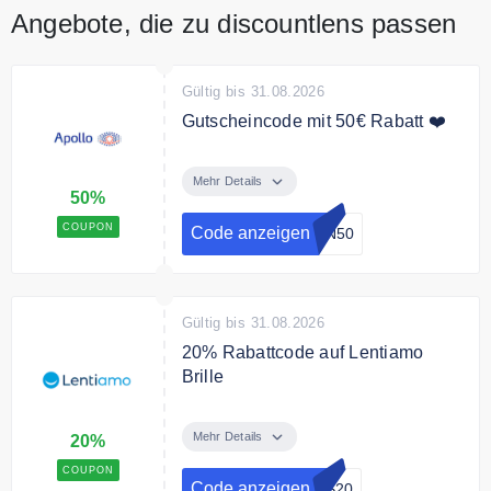
Angebote, die zu discountlens passen
Gültig bis 31.08.2026
Gutscheincode mit 50€ Rabatt ❤️
Bei Bestellungen ab 250 € erhältst
du ganze 50 € Rabatt auf alle
Mehr Details
50%
Produkte in deinem Warenkorb
und kannst bei großen
COUPON
Code anzeigen
EN50
Investitionen gleich sparen.
Gültig bis 31.08.2026
20% Rabattcode auf Lentiamo
Brille
Nutze den Code und spare 20%
auf alle Brillen der Marke
Mehr Details
20%
Lentiamo
COUPON
Code anzeigen
ES20