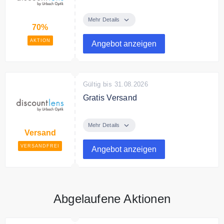
Sie bezahlen 70% weniger für
Brillen oder Kontaktlinsen bei
Mehr Details
70%
Discountlens.de
AKTION
Angebot anzeigen
Gültig bis 31.08.2026
Gratis Versand
Ab 80€ zahlen Sie bei
Discountlens.de keine
Mehr Details
Versand
Versandkosten.
VERSANDFREI
Angebot anzeigen
Abgelaufene Aktionen