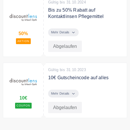
Gültig bis 31.10.2024
Bis zu 50% Rabatt auf
Kontaktlinsen Pflegemittel
Bis zu 50% Rabatt auf
Kontaktlinsen Pflegemittel bei
Mehr Details
50%
discountlens
AKTION
Abgelaufen
Gültig bis 31.10.2023
10€ Gutscheincode auf alles
10€ Gutscheincode auf alles bei
discountlens
Mehr Details
10€
Bedingungen
COUPON
Abgelaufen
Ab 69€ Mindestbestellwert