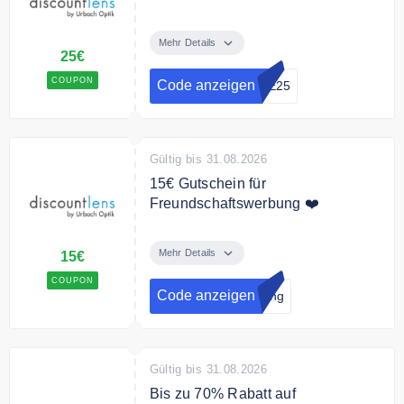
25€ Gutscheincode auf Ihre
Bestellung
Mehr Details
25€
Bedingungen
COUPON
Code anzeigen
VE25
Ab 200€ Mindestbestellwert.
Gültig bis 31.08.2026
15€ Gutschein für
Freundschaftswerbung ❤️
Empfehlen Sie discountlens zu
Ihren Freunden und erhalten Sie
Mehr Details
15€
einen 15€ Gutschein
COUPON
Code anzeigen
lung
Gültig bis 31.08.2026
Bis zu 70% Rabatt auf