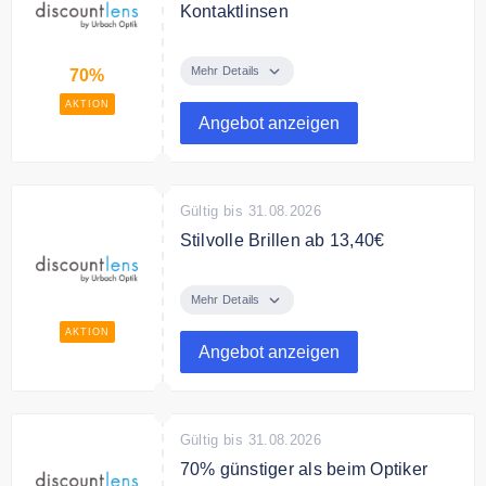
Kontaktlinsen
Bis zu 70% Rabatt auf
Kontaktlinsen bei discountlens
Mehr Details
70%
AKTION
Angebot anzeigen
Gültig bis 31.08.2026
Stilvolle Brillen ab 13,40€
Stilvolle Brillen ab 13,40€ bei
discountlens
Mehr Details
AKTION
Angebot anzeigen
Gültig bis 31.08.2026
70% günstiger als beim Optiker