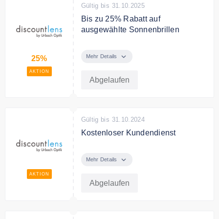
Gültig bis 31.10.2025
Bis zu 25% Rabatt auf
ausgewählte Sonnenbrillen
Bis zu 25% Rabatt auf
ausgewählte Sonnenbrillen bei
Mehr Details
25%
discountlens
AKTION
Abgelaufen
Gültig bis 31.10.2024
Kostenloser Kundendienst
Brauchen Sie Hilfe? Erreichen Sie
den gratis Kundendienst von
Mehr Details
discountlens
AKTION
Abgelaufen