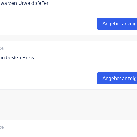
hwarzen Urwaldpfeffer
kt vom Feld Newsletter anmelden und 100g Schwarzen
atis erhalten.
Angebot anzei
026
m besten Preis
m besten Preis bei Direkt vom Feld
Angebot anzei
025