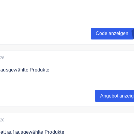
etter anmelden und 10 % Rabatt auf die nächste Bestellung
Code anzeigen
026
 ausgewählte Produkte
die wachselnde Angebote von gewuerzwerk.de und sparen S
Angebot anzei
026
att auf ausgewählte Produkte