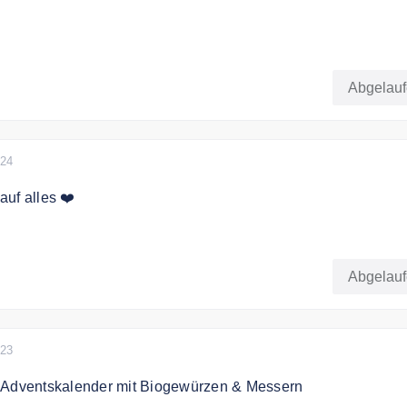
lwert von 50€ liefert Direkt vom Feld versandkostenfrei
Abgelau
024
uf alles ❤️
letter anmelden und 10% sparen!
Abgelau
023
 Adventskalender mit Biogewürzen & Messern