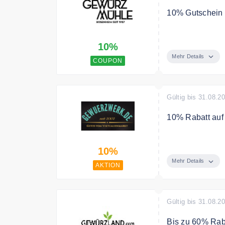
10% Gutschein
Jetzt zum Newsl
10%
erhalten!
Mehr Details
COUPON
Gültig bis 31.08.2
10% Rabatt auf
Entdecken Sie 
10%
10%
Mehr Details
AKTION
Gültig bis 31.08.2
Bis zu 60% Rab