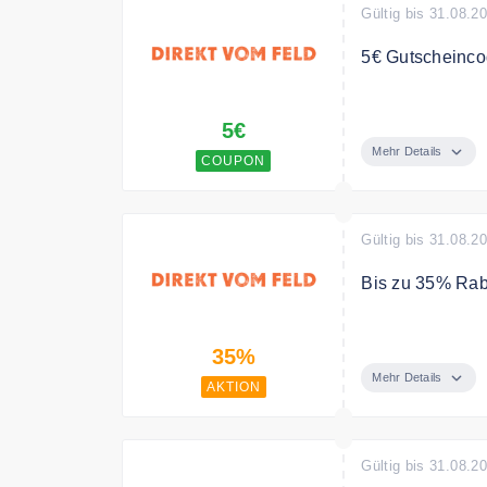
Gültig bis 31.08.2
5€ Gutscheincod
5€ Gutscheinco
5€
Bedingungen
Mehr Details
COUPON
Ab einem Bestel
Gültig bis 31.08.2
Bis zu 35% Rab
Bis zu 35% Raba
35%
Mehr Details
AKTION
Gültig bis 31.08.2