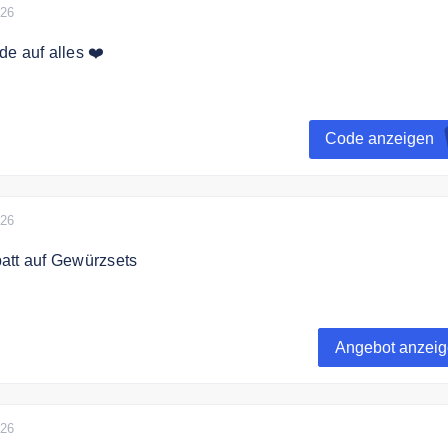
026
e auf alles ❤️
de auf Deine Bestellung
Code anzeigen
lwert von 25 €
026
att auf Gewürzsets
tt auf Gewürzsets bei Direkt vom Feld
Angebot anzei
026