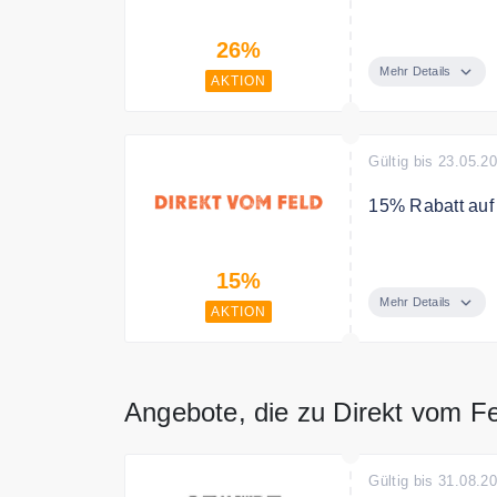
Adventskalende
26%
119€ statt 159€
Mehr Details
AKTION
Bedingungen
Alle Adventsko
versandkostenfr
Gültig bis 23.05.2
15% Rabatt auf 
Auffüllen und s
15%
Mehr Details
AKTION
Angebote, die zu Direkt vom F
Gültig bis 31.08.2