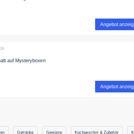
att auf ausgewählte Produkte
Angebot anzei
026
att auf Mysteryboxen
att auf Mysteryboxen bei Gewürzland
Angebot anzei
ken
Getränke
Gewürze
Kochgeschirr & Zubehör
K