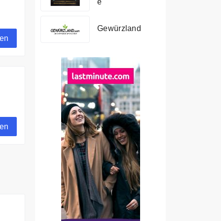
e
Gewürzland
gen
gen