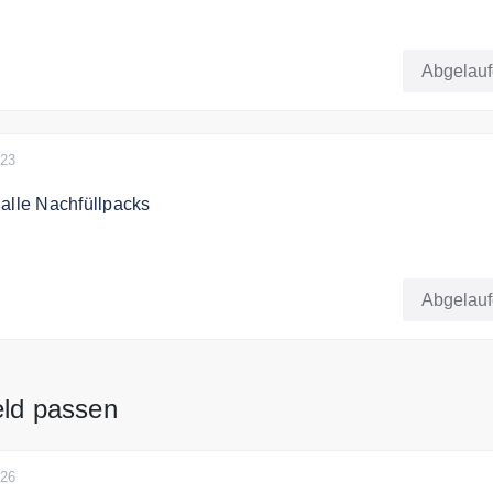
r mit Premium-Biogewürzen & handgefertigten Messern jetzt 
 bestellen
Abgelau
chlender sind Vorbestellungen und werden ab Mitte Oktober 
ei an dich versendet.
023
alle Nachfüllpacks
paren. Sichere dir jetzt 15% auf die Gewürze im Nachfüllpack!
Abgelau
eld passen
026