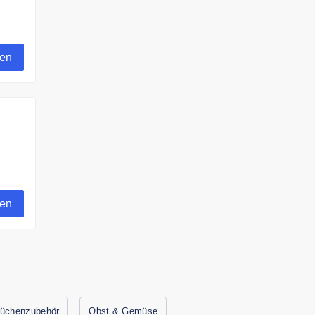
gen
gen
üchenzubehör
Obst & Gemüse