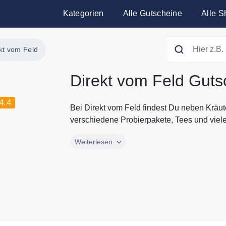
Kategorien
Alle Gutscheine
Alle S
kt vom Feld
Direkt vom Feld Guts
4.4
Bei Direkt vom Feld findest Du neben Kräu
verschiedene Probierpakete, Tees und viele.
Bei Direkt vom Feld findest Du neben Kräu
Weiterlesen
verschiedene Probierpakete, Tees und vieles
Spezialist in der Welt der Gewürze und Kr
kulinarische Workshops und Rezeptvorschlä
und Rabatte von Direkt vom Feld findest Du