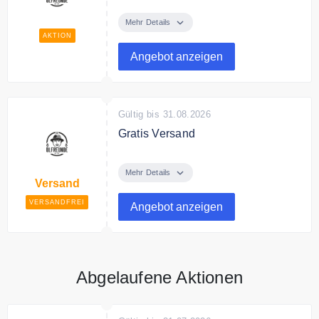
Entdecke bei Ölfreunde
ökologische Speiseöle zum
Mehr Details
günstigen Preis.
AKTION
Angebot anzeigen
Gültig bis 31.08.2026
Gratis Versand
Ab 50€ Bestellwert liefert
Ölfreunde versandkostenfrei.
Mehr Details
Versand
VERSANDFREI
Angebot anzeigen
Abgelaufene Aktionen