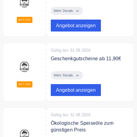
Finde bei Ölfreunde auch
hochwertiges Tierfutter zum
Mehr Details
günstigen Preis.
AKTION
Angebot anzeigen
Gültig bis 31.08.2026
Geschenkgutscheine ab 11,90€
Verschenke Geschenkgutscheine
ab 11,90€ von Ölfreunde.
Mehr Details
AKTION
Angebot anzeigen
Gültig bis 31.08.2026
Ökologische Speiseöle zum
günstigen Preis