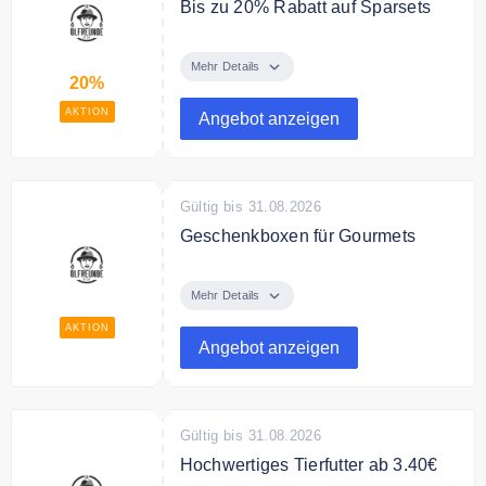
Bis zu 20% Rabatt auf Sparsets
Spare bis zu 20% auf ausgewählte
Sparsets
Mehr Details
20%
AKTION
Angebot anzeigen
Gültig bis 31.08.2026
Geschenkboxen für Gourmets
Ölfreunde bietet Geschenkboxen
ab 20€ für Gourmets und
Mehr Details
Feinschmecker.
AKTION
Angebot anzeigen
Gültig bis 31.08.2026
Hochwertiges Tierfutter ab 3.40€