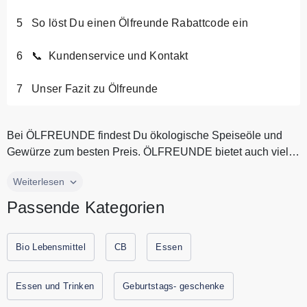
So löst Du einen Ölfreunde Rabattcode ein
📞 Kundenservice und Kontakt
Unser Fazit zu Ölfreunde
Bei ÖLFREUNDE findest Du ökologische Speiseöle und
Gewürze zum besten Preis. ÖLFREUNDE bietet auch viele
andere Naturprodukte wi...
Bei ÖLFREUNDE findest Du ökologische Speiseöle und
Weiterlesen
Gewürze zum besten Preis. ÖLFREUNDE bietet auch viele
Passende Kategorien
andere Naturprodukte wie Tierfutter oder Proteinpulver. Bei
ÖLFREUNDE entdeckst Du tolle Geschenksets für jeden
Anlass. Spare jetzt durch Gutscheine.codes mit den
Bio Lebensmittel
CB
Essen
aktuellen Gutscheinen und Rabattaktionen von
ÖLFREUNDE
Essen und Trinken
Geburtstags- geschenke