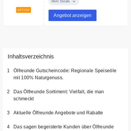
Köstlichkeiten schon ab 5€
Mehr Details
AKTION
Angebot anzeigen
Inhaltsverzeichnis
Ölfreunde Gutscheincode: Regionale Speiseöle
mit 100% Naturgenuss.
Das Ölfreunde Sortiment: Vielfalt, die man
schmeckt
Aktuelle Ölfreunde Angebote und Rabatte
Das sagen begeisterte Kunden über Ölfreunde