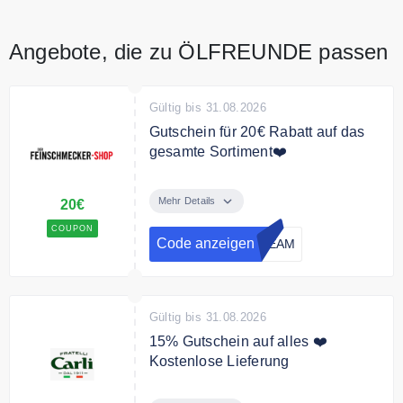
Angebote, die zu ÖLFREUNDE passen
Gültig bis 31.08.2026
Gutschein für 20€ Rabatt auf das
gesamte Sortiment❤️
Mit dem Code gibt es 20€ Rabatt
auf das gesamte Sortiment.
Mehr Details
20€
COUPON
Bedingungen
Code anzeigen
DEAM
99€ MBW. Ausgenommen
preisgebundene Bücher, gilt nur
für Neukunden.
Gültig bis 31.08.2026
15% Gutschein auf alles ❤️
Kostenlose Lieferung
Mit dem Code erhalten Sie 15%