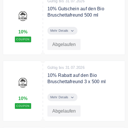
Gültig bis 31.07.2026
10% Gutschein auf den Bio
Bruschettafreund 500 ml
Spare mit dem Gutschein 10% auf
den Bio Bruschettafreund 500 ml.
Mehr Details
10%
COUPON
Abgelaufen
Gültig bis 31.07.2026
10% Rabatt auf den Bio
Bruschettafreund 3 x 500 ml
Sichere Dir 10% Rabatt auf den
Bio Bruschettafreund 3 x 500 ml.
Mehr Details
10%
COUPON
Abgelaufen