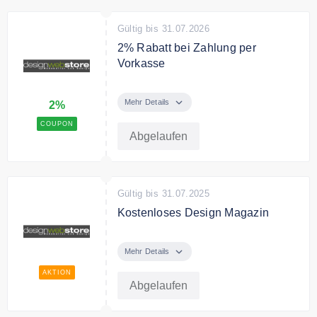
Gültig bis 31.07.2026
2% Rabatt bei Zahlung per
Vorkasse
Bezahlen Sie per Vorkasse und
sparen Sie 2% auf Ihre Bestellung.
Mehr Details
2%
COUPON
Abgelaufen
Gültig bis 31.07.2025
Kostenloses Design Magazin
Jetzt kostenlos das Design
Magazin designathome
Mehr Details
herunterladen.
AKTION
Abgelaufen