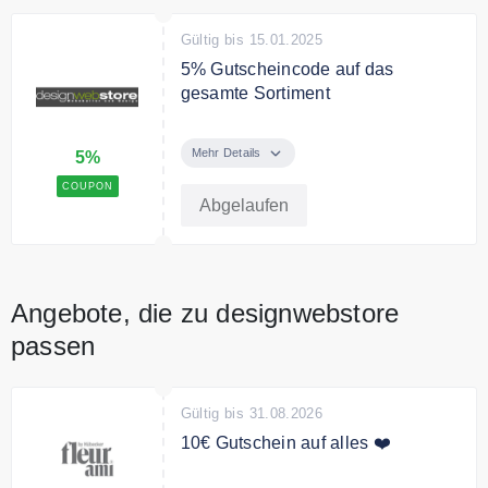
Gültig bis 15.01.2025
5% Gutscheincode auf das
gesamte Sortiment
Verwenden Sie den Code und
erhalten Sie 5% Rabatt auf Ihre
Mehr Details
5%
gesamte Bestellung.
COUPON
Abgelaufen
Angebote, die zu designwebstore
passen
Gültig bis 31.08.2026
10€ Gutschein auf alles ❤️
Mit dem Code erhalten Sie 10€