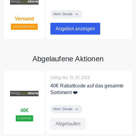
Ab 50€ Bestellwert versendet
designwebstore
Mehr Details
Versand
VERSANDFREI
Angebot anzeigen
Abgelaufene Aktionen
Gültig bis 31.07.2026
40€ Rabattcode auf das gesamte
Sortiment ❤️
Sie erhalten mit dem Code 40€
Rabatt auf das gesamte Sortiment.
Mehr Details
40€
COUPON
Bedingungen
Abgelaufen
Ab 750€ Bestellwert.