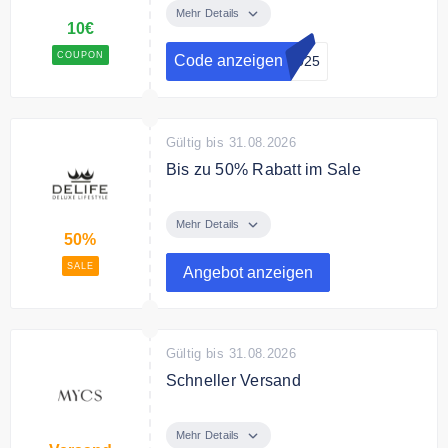
Rabatt auf Ihre Bestellung.
Mehr Details
10€
Bedingungen
COUPON
Code anzeigen
2025
Ab 100€ Bestellwert.
Gültig bis 31.08.2026
Bis zu 50% Rabatt im Sale
Schnäppchen bis zu 50% reduziert
Mehr Details
50%
SALE
Angebot anzeigen
Gültig bis 31.08.2026
Schneller Versand
MYCS versendet schnell alle
Bestellungen.
Mehr Details