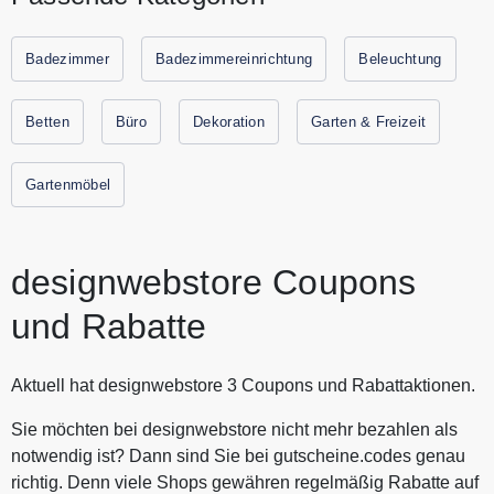
Liebhaber exklusiver Interieurs finden bei designwebstore
geschmackvolle Einrichtungsgegenstände für zu Hause
aber auch für Außenbereiche. Top Marken wie Baxter,
Badezimmer
Badezimmereinrichtung
Beleuchtung
Classicon, Ingo Maurer oder Living Divani stellt
designwebstore im Netz mit eigenen Bildern. Entdecken Sie
Betten
Büro
Dekoration
Garten & Freizeit
bei designwebstore Stühle, Sofas, Gartenmöbel und vieles
mehr zum besten Preis. Sparen Sie jetzt durch
Gartenmöbel
Gutscheine.codes mit den aktuellen Gutscheinen und
Rabattaktionen von designwebstore.
designwebstore Coupons
und Rabatte
Aktuell hat designwebstore 3 Coupons und Rabattaktionen.
Sie möchten bei designwebstore nicht mehr bezahlen als
notwendig ist? Dann sind Sie bei gutscheine.codes genau
richtig. Denn viele Shops gewähren regelmäßig Rabatte auf