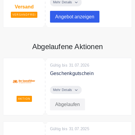
Deutschland
Mehr Details
Versand
VERSANDFREI
Angebot anzeigen
Abgelaufene Aktionen
Gültig bis 31.07.2026
Geschenkgutschein
Für alle Unentschlossenen oder
Überraschungen. Ideal als
Mehr Details
Geschenk. Deutschlandweit, viele
AKTION
verschiedene tolle
Abgelaufen
Saunaanlagen.Welche Sie zum
Besuch herzlich einladen mit
Gutscheinen im Gesamtwert von
Gültig bis 31.07.2025
über 900 Euro. Außerdem