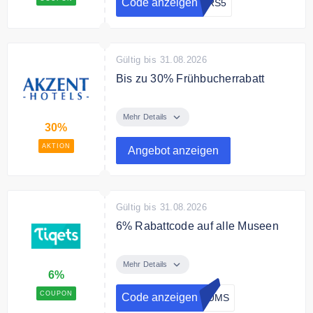
Code anzeigen
ERS5
Gültig bis 31.08.2026
Bis zu 30% Frühbucherrabatt
Buchen Sie jetzt im Voraus und
sparen Sie bis zu 30% auf Ihren
Mehr Details
30%
Hotelzimmer
AKTION
Angebot anzeigen
Gültig bis 31.08.2026
6% Rabattcode auf alle Museen
Verwende den Code und sichere
dir einen 6% Rabatt auf alle
Mehr Details
6%
Buchungen für Museen weltweit
COUPON
Code anzeigen
EUMS