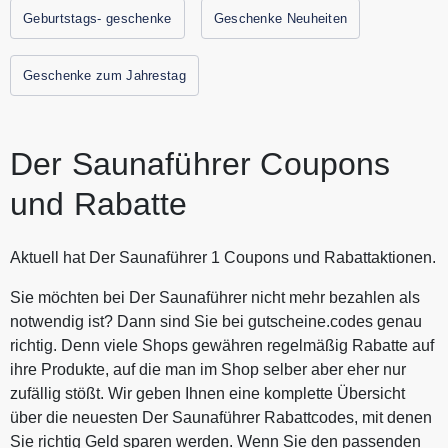
mit dem Saunaführer Gutscheine mit langer Laufzeit und
Geburtstags- geschenke
Geschenke Neuheiten
allen Infos über die Saunen, die online nicht zu finden sind.
Alle aktuellen Angebote und Rabattaktionen von dem
Geschenke zum Jahrestag
Saunaführer finden Sie immer hier auf Gutscheine.codes.
Der Saunaführer Coupons
und Rabatte
Aktuell hat Der Saunaführer 1 Coupons und Rabattaktionen.
Sie möchten bei Der Saunaführer nicht mehr bezahlen als
notwendig ist? Dann sind Sie bei gutscheine.codes genau
richtig. Denn viele Shops gewähren regelmäßig Rabatte auf
ihre Produkte, auf die man im Shop selber aber eher nur
zufällig stößt. Wir geben Ihnen eine komplette Übersicht
über die neuesten Der Saunaführer Rabattcodes, mit denen
Sie richtig Geld sparen werden. Wenn Sie den passenden