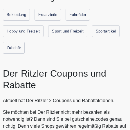
Fahrradgeschäft und Werkstatt. Entdecke legendäre
Fahrradmodelle und Ersatzteile bei Der Ritzler. Alle
Bekleidung
Ersatzteile
Fahrräder
aktuellen Gutscheine und Rabatte von Der Ritzler findest Du
immer hier auf Gutscheine.codes.
Hobby und Freizeit
Sport und Freizeit
Sportartikel
Zubehör
Der Ritzler Coupons und
Rabatte
Aktuell hat Der Ritzler 2 Coupons und Rabattaktionen.
Sie möchten bei Der Ritzler nicht mehr bezahlen als
notwendig ist? Dann sind Sie bei gutscheine.codes genau
richtig. Denn viele Shops gewähren regelmäßig Rabatte auf