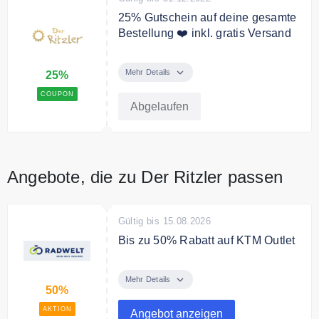
25% Gutschein auf deine gesamte
Bestellung ❤️ inkl. gratis Versand
Der gesamte Katalog ist davon
betroffen und der Gutschein kann
Mehr Details
25%
nicht kombiniert werden
COUPON
Abgelaufen
Angebote, die zu Der Ritzler passen
Gültig bis 15.08.2026
Bis zu 50% Rabatt auf KTM Outlet
Entdecke ausgewählte KTM E-
Bikes und Fahrräder zu besonders
Mehr Details
50%
starken Outletpreisen. Ob
komfortables E-Citybike,
AKTION
Angebot anzeigen