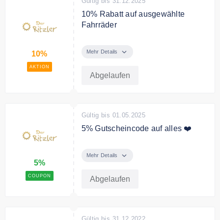
Gültig bis 31.12.2025
10% Rabatt auf ausgewählte
Fahrräder
10% Rabatt auf ausgewählte
Fahrräder
Mehr Details
10%
AKTION
Abgelaufen
Gültig bis 01.05.2025
5% Gutscheincode auf alles ❤️
Sparen Sie 5% beim Einkauf ab
einem Warenkorbwert von 80€
Mehr Details
5%
COUPON
Abgelaufen
Gültig bis 31.12.2022