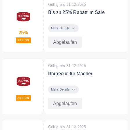
Gültig bis 31.12.2025
Bis zu 25% Rabatt im Sale
In der Sale Kategorie sparen Sie
bis zu 25% auf ausgewählte BBQ
Mehr Details
25%
und Fleisch.
AKTION
Abgelaufen
Gültig bis 31.12.2025
Barbecue für Macher
Barbecue und Grillen ist die
perfekte Gelegenheit, Menschen,
Mehr Details
Freunde und Kollegen in lockerer
AKTION
Atmosphäre zusammenzubringen
Abgelaufen
und egemeinsam zu feiern. Das
Beste an einem Barbecue ist der
Genuss und die gute Gesellschaft.
Gültig bis 31.12.2025