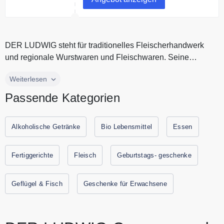
DER LUDWIG steht für traditionelles Fleischerhandwerk
und regionale Wurstwaren und Fleischwaren. Seine
Leidenschaft ist dabei be...
DER LUDWIG steht für traditionelles Fleischerhandwerk
Weiterlesen
und regionale Wurstwaren und Fleischwaren. Seine
Passende Kategorien
Leidenschaft ist dabei bestes Fleisch und Steaks: Die
Auswahl der Schlachttiere, die Selektion besonderer
Fleischqualitäten, die Fleischveredlung durch
Alkoholische Getränke
Bio Lebensmittel
Essen
Reifemethoden wie Dry Aging. Der Ludwig steht außerdem
für einzigartige Handmade Craft Burger. Alle aktuellen
Fertiggerichte
Fleisch
Geburtstags- geschenke
Gutscheine und Rabattaktionen von DER LUDWIG finden
Sie immer hier auf Gutscheine.codes.
Geflügel & Fisch
Geschenke für Erwachsene