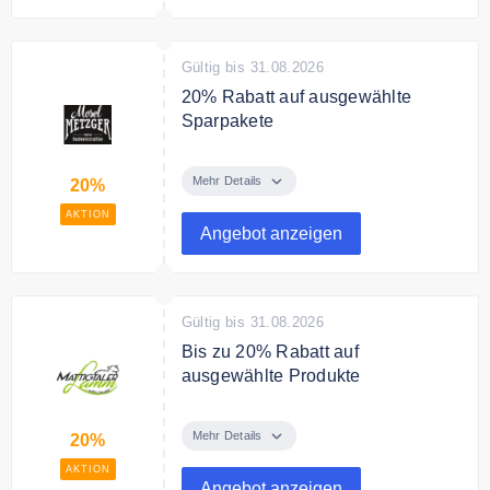
Gültig bis 31.08.2026
20% Rabatt auf ausgewählte
Sparpakete
Sparen Sie 20% auf ausgewählte
Sparpakete.
Mehr Details
20%
AKTION
Angebot anzeigen
Gültig bis 31.08.2026
Bis zu 20% Rabatt auf
ausgewählte Produkte
Mit den Angeboten der Wochen
sparen Sie bis zu 20% auf
Mehr Details
20%
ausgewählte Produkten.
AKTION
Angebot anzeigen