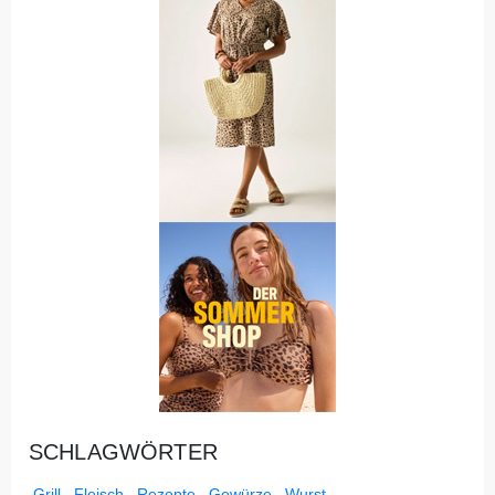
SCHLAGWÖRTER
Grill
Fleisch
Rezepte
Gewürze
Wurst