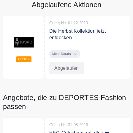
Abgelaufene Aktionen
Gültig bis 01.12.2023
Die Herbst Kollektion jetzt
entdecken
Entdecke jetzt die Herbst
Kollektion von Deportes Fashion.
Mehr Details
AKTION
Abgelaufen
Angebote, die zu DEPORTES Fashion
passen
Gültig bis 31.08.2026
5,5% Gutschein auf alles ❤️