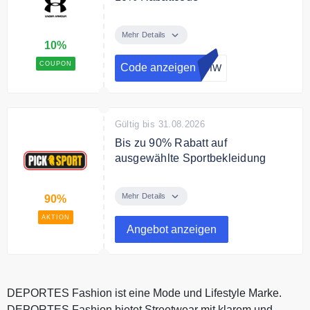
Sichere Dir mit dem Rabatt 10%
auf Deinen Einkauf.
Mehr Details
10%
COUPON
Code anzeigen
-DIW
Gültig bis 31.08.2026
Bis zu 90% Rabatt auf
ausgewählte Sportbekleidung
Spare bis zu 90% auf ausgewählte
Sportbekleidung in der Outlet
Mehr Details
90%
Kategorie.
AKTION
Angebot anzeigen
DEPORTES Fashion ist eine Mode und Lifestyle Marke.
DEPORTES Fashion bietet Streetwear mit klarem und