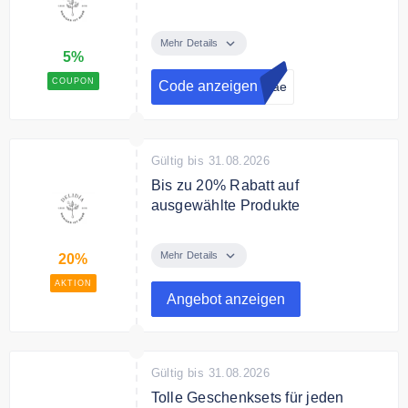
Melden Sie sich jetzt zum Delidia
Newsletter an und erhalten Sie
Mehr Details
5%
einen 5€ Gutschein auf Ihre
Bestellung.
COUPON
Code anzeigen
diae
Gültig bis 31.08.2026
Bis zu 20% Rabatt auf
ausgewählte Produkte
Sparen Sie bis zu 20% auf
ausgewählte Produkte.
Mehr Details
20%
AKTION
Angebot anzeigen
Gültig bis 31.08.2026
Tolle Geschenksets für jeden