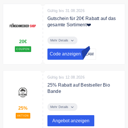
Gültig bis 31.08.2026
Gutschein für 20€ Rabatt auf das
gesamte Sortiment❤️
Mit dem Code gibt es 20€ Rabatt
auf das gesamte Sortiment.
Mehr Details
20€
COUPON
Bedingungen
Code anzeigen
DEAM
99€ MBW. Ausgenommen
preisgebundene Bücher, gilt nur
für Neukunden.
Gültig bis 12.08.2026
25% Rabatt auf Bestseller Bio
Bande
Spare 25% auf Bestseller Bio Öle:
Bio Keltenfreund, Bio
Mehr Details
25%
Bruschettafreund, Bio Rapsfreund,
AKTION
Bio Leindotterfreund
Angebot anzeigen