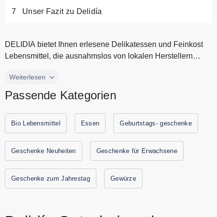
Unser Fazit zu Delidía
DELIDIA bietet Ihnen erlesene Delikatessen und Feinkost
Lebensmittel, die ausnahmslos von lokalen Herstellern
stammen. Durch die...
DELIDIA bietet Ihnen erlesene Delikatessen und Feinkost
Weiterlesen
Lebensmittel, die ausnahmslos von lokalen Herstellern
Passende Kategorien
stammen. Durch die Verwendung erstklassiger Rohstoffe
und sorgfältiger Produktionsmethoden sichert DELIDIA eine
Qualität, die den ehrlichen und unverfälschten Genuss ihrer
Bio Lebensmittel
Essen
Geburtstags- geschenke
Bio Lebensmittel gewährleistet. Entdecken Sie bei DELIDIA
gutes Olivenöl, Balsamico und vieles mehr für jeden
Geschenke Neuheiten
Geschenke für Erwachsene
Geldbeutel. Alle aktuellen Gutscheine und Rabattaktionen
von DELIDIA finden Sie immer hier auf Gutscheine.codes.
Geschenke zum Jahrestag
Gewürze