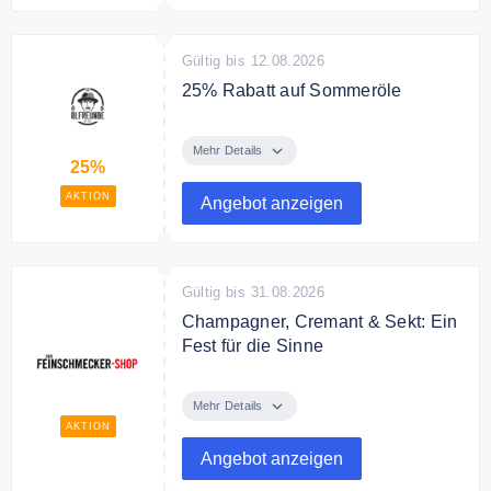
Bedingungen
nur so lange der Vorrat reicht
Gültig bis 12.08.2026
25% Rabatt auf Sommeröle
Spare 25% auf den beliebtesten
Sommeröle: 3 x ultra hot
Mehr Details
25%
Chillifreund und 3 x Zitronenfreund
im Bundle
AKTION
Angebot anzeigen
Bedingungen
Nur so lange der Vorrat reicht
Gültig bis 31.08.2026
Champagner, Cremant & Sekt: Ein
Fest für die Sinne
Entdecken Sie Champagner,
Cremant & Sekt schon ab 10,99€
Mehr Details
AKTION
Angebot anzeigen