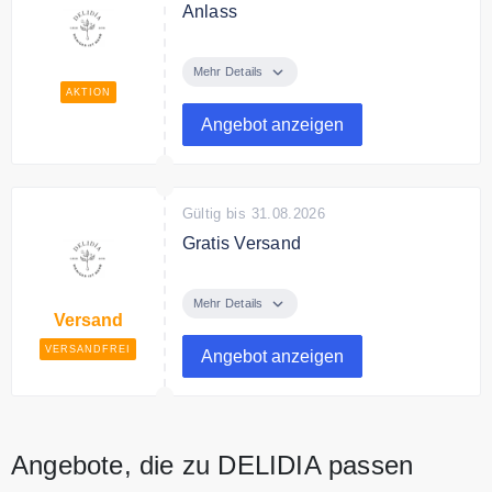
Anlass
Verschenken Sie tolle
Geschenksets für jeden Anlass.
Mehr Details
AKTION
Angebot anzeigen
Gültig bis 31.08.2026
Gratis Versand
Ab 90€ Bestellwert liefert Delidia
versandkostenfrei innerhalb
Mehr Details
Versand
Deutschlands.
VERSANDFREI
Angebot anzeigen
Angebote, die zu DELIDIA passen