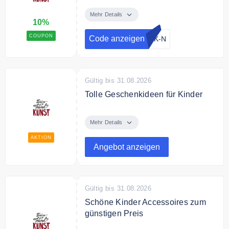
Mit dem Code erhälst Du 10%
Rabatt auf das gesamte Sortiment.
Mehr Details
10%
COUPON
Code anzeigen
WK-N
Gültig bis 31.08.2026
Tolle Geschenkideen für Kinder
Entdecke bei deinewandkunst
tolle Geschenkideen für Kinder
Mehr Details
AKTION
Angebot anzeigen
Gültig bis 31.08.2026
Schöne Kinder Accessoires zum
günstigen Preis