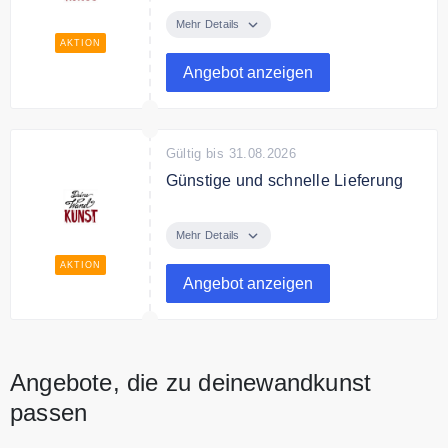
Entdecke bei deinewandkunst
schöne Kinder Accessoires zum
Mehr Details
günstigen Preis
AKTION
Angebot anzeigen
Gültig bis 31.08.2026
Günstige und schnelle Lieferung
deinewandkunst liefert schnell ab
0,85€ innerhalb von 1-3 Tagen.
Mehr Details
AKTION
Angebot anzeigen
Angebote, die zu deinewandkunst
passen