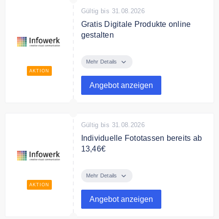
Gültig bis 31.08.2026
Gratis Digitale Produkte online
gestalten
Gestalte bei Infowerk kostenlos
digitale Produkte online.
Mehr Details
AKTION
Angebot anzeigen
Gültig bis 31.08.2026
Individuelle Fototassen bereits ab
13,46€
Gestalte individuelle Fototassen
bereits ab 13,46€ bei Infowerk.
Mehr Details
AKTION
Angebot anzeigen