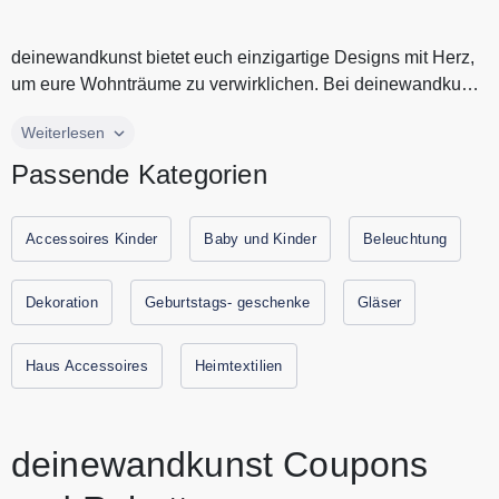
deinewandkunst bietet euch einzigartige Designs mit Herz,
um eure Wohnträume zu verwirklichen. Bei deinewandkunst
findest Du Tas...
deinewandkunst bietet euch einzigartige Designs mit Herz,
Weiterlesen
um eure Wohnträume zu verwirklichen. Bei deinewandkunst
Passende Kategorien
findest Du Tassen, Taschen, Kissen und viele weitere
Geschenkartikel zum günstigen Preis. Ob Groß oder Klein,
Jung oder Alt, in der schönen Hansestadt Rostock fertigt das
Accessoires Kinder
Baby und Kinder
Beleuchtung
Team von deinewandkunst für jeden genau das Richtige.
Spare jetzt durch Gutscheine.codes mit den aktuellen
Dekoration
Geburtstags- geschenke
Gläser
Gutscheine und Rabattaktionen von deinewandkunst.
Haus Accessoires
Heimtextilien
deinewandkunst Coupons