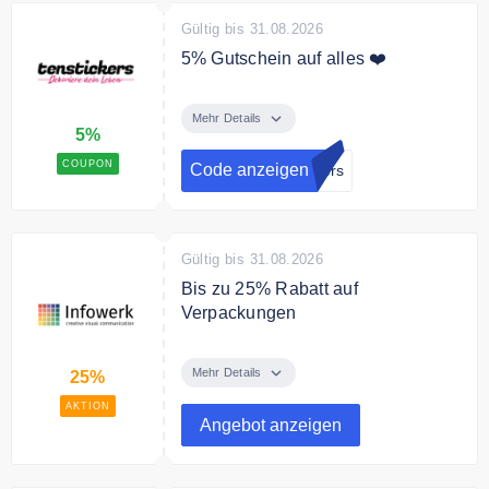
Gültig bis 31.08.2026
5% Gutschein auf alles ❤️
Melde dich jetzt zum tenstickers
Newsletter an und erhalte einen
Mehr Details
5%
5% Gutschein auf Deine
Bestellung.
COUPON
Code anzeigen
kers
Gültig bis 31.08.2026
Bis zu 25% Rabatt auf
Verpackungen
Sparen Sie bis zu 25% auf
Verpackungen.
Mehr Details
25%
AKTION
Angebot anzeigen