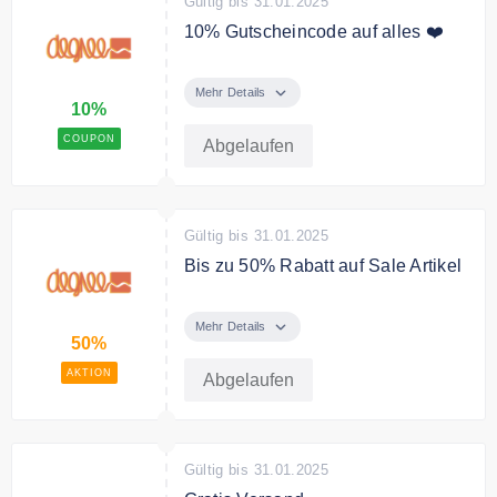
Gültig bis 31.01.2025
10% Gutscheincode auf alles ❤️
Degree Newsletter abonnieren
und 10% Gutschein zu Deinen
Mehr Details
10%
Einkauf sichern.
COUPON
Abgelaufen
Gültig bis 31.01.2025
Bis zu 50% Rabatt auf Sale Artikel
Bei Degree Clothing in der Sale
Kategorie sparst Du bis zu 50%
Mehr Details
50%
auf ausgewählte Artikel.
AKTION
Abgelaufen
Gültig bis 31.01.2025