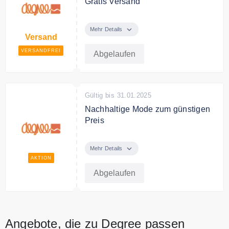
Gratis Versand
Für Privatkunden ist der Versand
innerhalb Deutschlands kostenfrei.
Mehr Details
Versand
VERSANDFREI
Abgelaufen
Gültig bis 31.01.2025
Nachhaltige Mode zum günstigen
Preis
Entdecke bei degree nachhaltige
Mode zum günstigen Preis
Mehr Details
AKTION
Abgelaufen
Angebote, die zu Degree passen