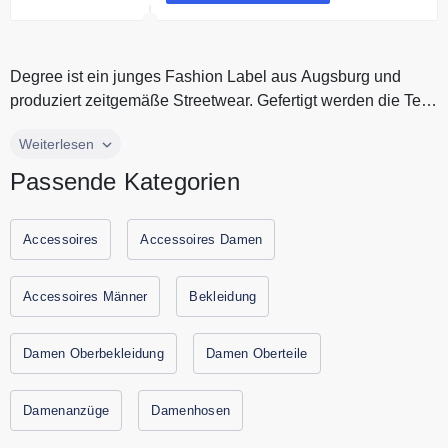
Degree ist ein junges Fashion Label aus Augsburg und
produziert zeitgemäße Streetwear. Gefertigt werden die Teile
in Deutschland...
Degree ist ein junges Fashion Label aus Augsburg und
Weiterlesen
produziert zeitgemäße Streetwear. Gefertigt werden die Teile
Passende Kategorien
in Deutschland und Portugal. Die Produkte sind
kompromisslos ökologisch und fair hergestellt und werden
aus ökologisch angebauter Baumwolle gefertigt. Zur Degree
Accessoires
Accessoires Damen
Crew gehört eine stetig wachsende Gruppe hungriger
Extremsportler, junger Künstler und progressiver Musiker.
Accessoires Männer
Bekleidung
Entdecke bei Degree hochwertige und nachhaltige Mode
zum günstigen Preis. Alle aktuellen Gutscheine und
Damen Oberbekleidung
Damen Oberteile
Rabattaktionen von Degree findest Du immer hier auf
Gutscheine.codes.
Damenanzüge
Damenhosen