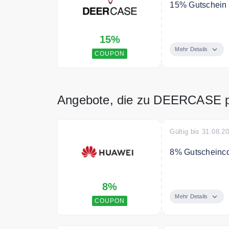
15% Gutschein a
Spare 15% auf 
15%
Mehr Details
COUPON
Angebote, die zu DEERCASE 
Gültig bis 31.08.2
8% Gutscheinc
Melde dich zum 
8%
Store Members.
Mehr Details
COUPON