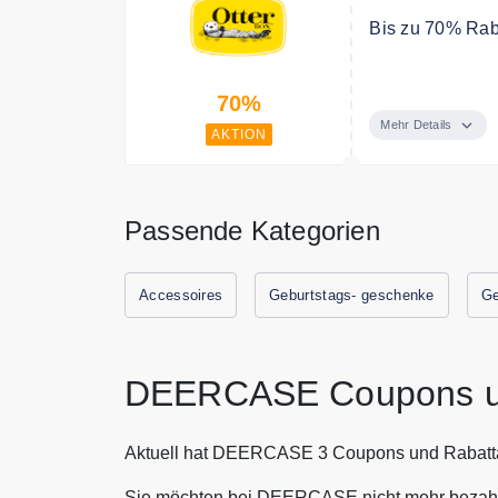
Bis zu 70% Rab
Schlussverkauf 
70%
Mehr Details
AKTION
Passende Kategorien
Accessoires
Geburtstags- geschenke
Ge
DEERCASE Coupons u
Aktuell hat DEERCASE 3 Coupons und Rabatta
Sie möchten bei DEERCASE nicht mehr bezahle