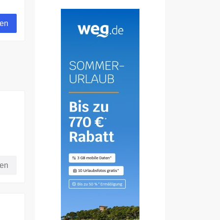
gen
fen