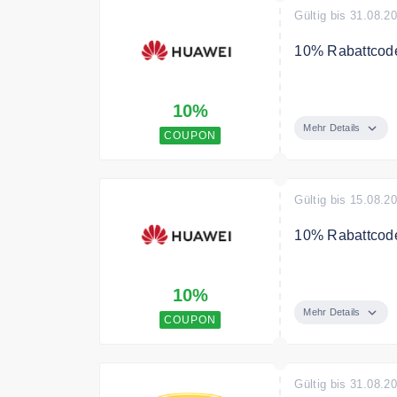
Gültig bis 31.08.2
10% Rabattcode
Spare mit dem 
10%
Mehr Details
COUPON
Gültig bis 15.08.2
10% Rabattco
Sichern Sie s
10%
Mehr Details
COUPON
Gültig bis 31.08.2