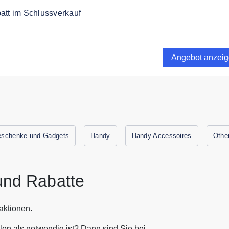
att im Schlussverkauf
- Bis zu 70% Rabatt sparen
Angebot anzei
schenke und Gadgets
Handy
Handy Accessoires
Othe
nd Rabatte
ktionen.
n als notwendig ist? Dann sind Sie bei