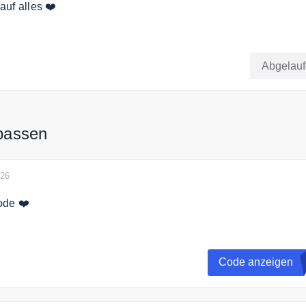
uf alles ❤️
das gesamte Sortiment mit dem Code.
Abgelau
passen
026
ode ❤️
Newsletter an und sichere Dir exklusive Angebote für Huawe
 Spare 8% auf die gesamte Bestellung
Code anzeigen