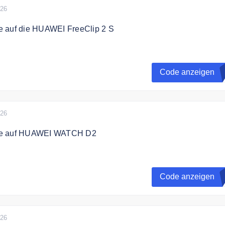
026
 auf die HUAWEI FreeClip 2 S
Code 10% auf die HUAWEI FreeClip 2 S
Code anzeigen
026
de auf HUAWEI WATCH D2
ich mit dem Gutscheincode 10% Rabatt auf HUAWEI WATCH 
Code anzeigen
026