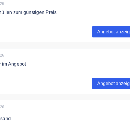
026
hüllen zum günstigen Preis
ercase stilvolle Handyhüllen zum günstigen Preis
Angebot anzei
026
 im Angebot
e Zubehör im Angebot bei Deercase.
Angebot anzei
026
rsand