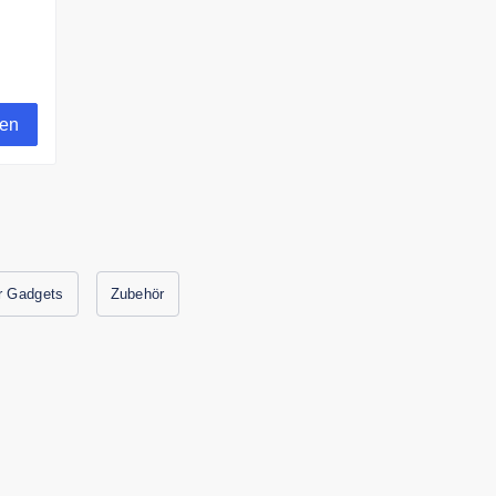
gen
r Gadgets
Zubehör