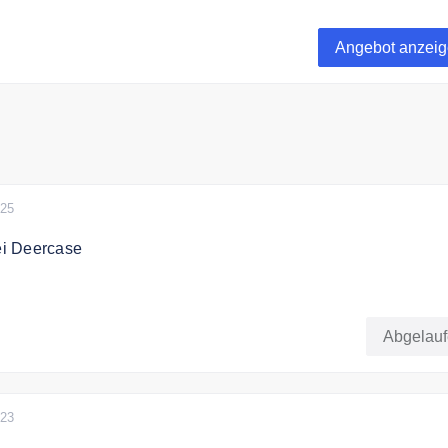
äufe bei Deercase zählst Du keine Versandkosten.
Angebot anzei
025
bei Deercase
Accessoires und zahle 1
Abgelau
023