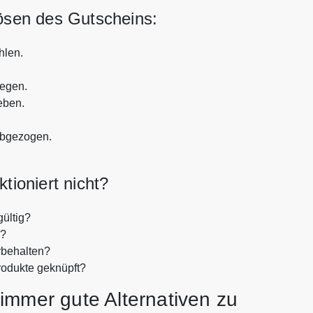
lösen des Gutscheins:
len.
legen.
eben.
abgezogen.
ioniert nicht?
ültig?
n?
rbehalten?
rodukte geknüpft?
immer gute Alternativen zu