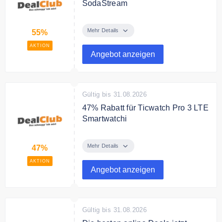
SodaStream
Sichere Dir 55% Rabatt auf
SodaStream Wassersprudler und
Mehr Details
55%
weitere Produkte.
AKTION
Angebot anzeigen
Gültig bis 31.08.2026
47% Rabatt für Ticwatch Pro 3 LTE
Smartwatchi
Sichere Dir 47% Rabatt auf
Ticwatch Pro 3 LTE Smartwatchi.
Mehr Details
47%
Jetzt für nur 149,90€
AKTION
Angebot anzeigen
Gültig bis 31.08.2026