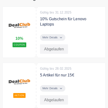
Gültig bis 31.12.2025
10% Gutschein für Lenovo
Laptops
Nutze den Code und spare 10%
auf Lenovo Laptops.
Mehr Details
10%
COUPON
Abgelaufen
Gültig bis 28.02.2025
5 Artikel für nur 15€
Kaufe 5 verschiedene Artikel aus
dieser Aktion und zahle nur 15€
Mehr Details
inkl. Versand.
AKTION
Abgelaufen