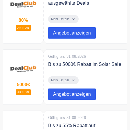
ausgewählte Deals
Sichere Dir bis zu 80% auf
ausgewählte Deals.
Mehr Details
80%
AKTION
Angebot anzeigen
Gültig bis 31.08.2026
Bis zu 5000€ Rabatt im Solar Sale
Sichere Dir bis zu 5000€ Rabatt
im Solar Sale bei DealClub -
Mehr Details
5000€
Topangebote rundum das Thema
Solartechnik!
AKTION
Angebot anzeigen
Gültig bis 31.08.2026
Bis zu 55% Rabatt auf