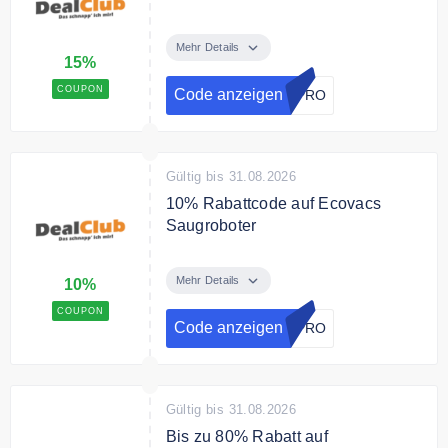
Mit dem Code sparst Du 15% im
Spirituosen Sale
Mehr Details
15%
COUPON
Code anzeigen
5PRO
Gültig bis 31.08.2026
10% Rabattcode auf Ecovacs
Saugroboter
Verwende den Code und spare
10% auf Ecovacs Saugroboter.
Mehr Details
10%
COUPON
Code anzeigen
0PRO
Gültig bis 31.08.2026
Bis zu 80% Rabatt auf