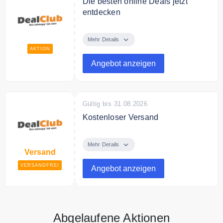
Die besten online Deals jetzt
entdecken
Entdecke jetzt in dem Online Shop
die besten Deals.
Mehr Details
AKTION
Angebot anzeigen
Gültig bis 31.08.2026
Kostenloser Versand
DealClub liefert versandkostenfrei
innerhalb Deutschlands.
Mehr Details
Versand
VERSANDFREI
Angebot anzeigen
Abgelaufene Aktionen