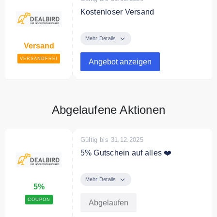
Kostenloser Versand
Ab 50€ Bestellwert liefert Dealbird
versandkostenfrei.
Mehr Details
Versand
VERSANDFREI
Angebot anzeigen
Abgelaufene Aktionen
Gültig bis 31.12.2025
5% Gutschein auf alles ❤️
Melde dich jetzt zum Dealbird
Newsletter an und erhalte einen
Mehr Details
5%
5% Gutschein auf Deine
Bestellung.
COUPON
Abgelaufen