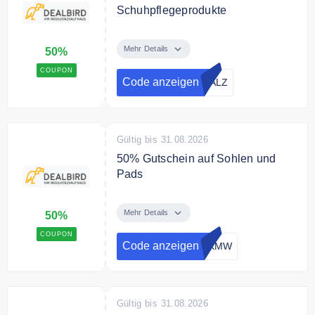
Schuhpflegeprodukte
Sichere Dir mit dem Code 50%
Rabatt auf Schuhpflegeprodukte.
Mehr Details
50%
COUPON
Code anzeigen
DALZ
Gültig bis 31.08.2026
50% Gutschein auf Sohlen und
Pads
Sichere Dir 50% Rabatt auf die
Produkte in der Produktkategorie
Mehr Details
50%
Einlegesohlen.
COUPON
Code anzeigen
9KMW
Gültig bis 31.08.2026