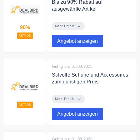
Bis zu 90% Rabatt auf
ausgewählte Artikel
Spare 90% auf zahlreiche Artikel
bei DealBird.
Mehr Details
90%
AKTION
Angebot anzeigen
Gültig bis 31.08.2026
Stilvolle Schuhe und Accessoires
zum günstigen Preis
Entdecke bei DealBird stilvolle
Schuhe und Accessoires von Top
Mehr Details
Marken zum günstigen Preis.
AKTION
Angebot anzeigen
Gültig bis 31.08.2026