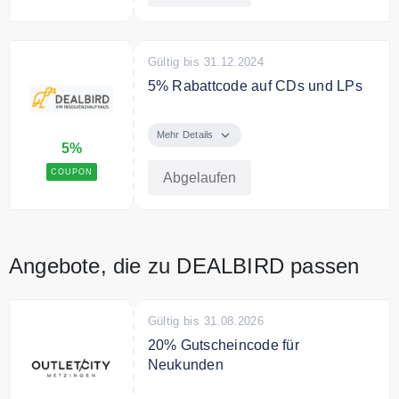
Gültig bis 31.12.2024
5% Rabattcode auf CDs und LPs
Spare mit dem Code 5% auf CDs
und LPs bei Deal Bird.
Mehr Details
5%
COUPON
Abgelaufen
Angebote, die zu DEALBIRD passen
Gültig bis 31.08.2026
20% Gutscheincode für
Neukunden
Sichern Sie sich als Neukunden