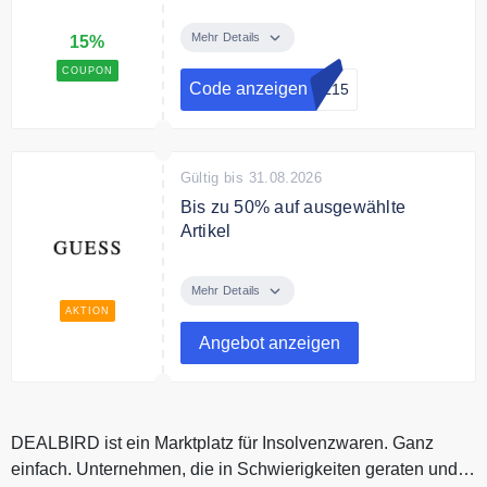
Mit dem Code gibt es 15% Extra-
Rabatt auf bereits reduzierte
Mehr Details
15%
Artikel im Final Sale
COUPON
Code anzeigen
AL15
Bedingungen
Nicht kombinierbar
Gültig bis 31.08.2026
Bis zu 50% auf ausgewählte
Artikel
Sichern Sie sich bis zu 50% auf
ausgewählte Artikel
Mehr Details
AKTION
Bedingungen
Angebot anzeigen
Nicht kombinierbar mit anderen
Aktionen
DEALBIRD ist ein Marktplatz für Insolvenzwaren. Ganz
einfach. Unternehmen, die in Schwierigkeiten geraten und