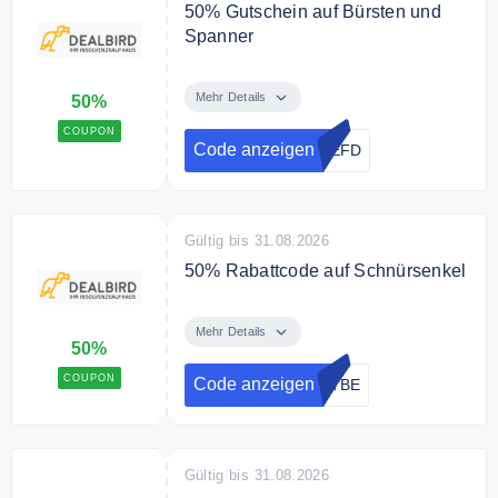
50% Gutschein auf Bürsten und
Spanner
Sichere Dir mit dem Code 50%
Rabatt auf die Produkte in der
Mehr Details
50%
Produktkategorie Bürsten und
COUPON
Spanner.
Code anzeigen
EEFD
Gültig bis 31.08.2026
50% Rabattcode auf Schnürsenkel
Verwende den Code und erhalte
50% Rabatt auf die Produkte in
Mehr Details
50%
der Produktkategorie
Schnürsenkel.
COUPON
Code anzeigen
H7BE
Gültig bis 31.08.2026