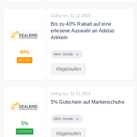
Gültig bis 31.12.2025
Bis zu 40% Rabatt auf eine
erlesene Auswahl an Adidas
Artikeln
Bis zu 40% Rabatt auf eine
40%
erlesene Auswahl an Adidas
Mehr Details
Artikeln. Hochwertige
AKTION
Jogginghosen, stylishe
Abgelaufen
Trainingshosen, bequeme
Oberteile und mehr zu
unschlagbaren Preisen!
Gültig bis 31.12.2024
5% Gutschein auf Markenschuhe
Spare 5% auf Markenschuhe bei
Dealbird.
Mehr Details
5%
COUPON
Abgelaufen