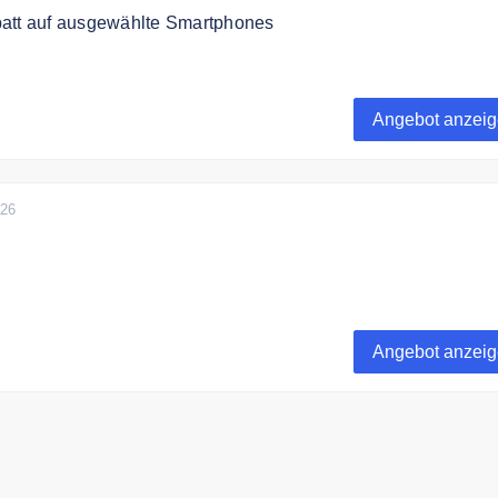
att auf ausgewählte Smartphones
 auf ausgewählte Smartphones.
Angebot anzei
026
 die Standardlieferung versandkostenfrei
Angebot anzei