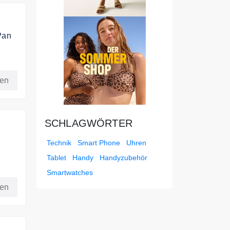
Pan
an.
fen
nen
SCHLAGWÖRTER
Technik
Smart Phone
Uhren
Tablet
Handy
Handyzubehör
enset
Smartwatches
fen
nen