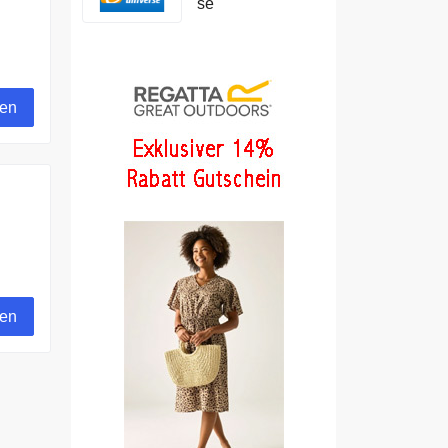
se
gen
gen