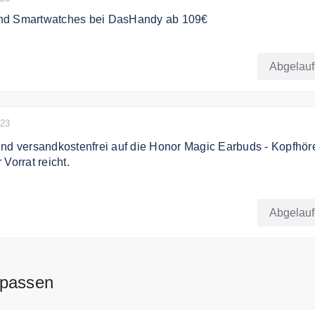
nd Smartwatches bei DasHandy ab 109€
nd Smartwatches bei dasHandy ab 109€
Abgelau
023
nd versandkostenfrei auf die Honor Magic Earbuds - Kopfhöre
Vorrat reicht.
nd versandkostenfrei auf die Honor Magic Earbuds - Kopfhöre
Vorrat reicht.
Abgelau
 passen