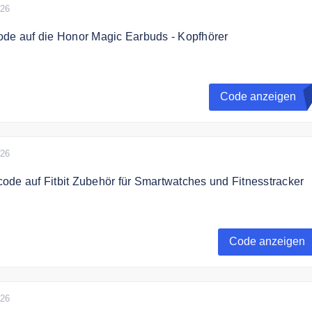
026
ode auf die Honor Magic Earbuds - Kopfhörer
uf die Honor Magic Earbuds - Kopfhörer.
Code anzeigen
m
Vorrat reicht.
026
de auf Fitbit Zubehör für Smartwatches und Fitnesstracker
versandkostenfrei ab Mindestbestellwert von 25€ auf Fitbit
rtwatches und Fitnesstracker, z.B. Ladekabel, Armbänder.
Code anzeigen
026