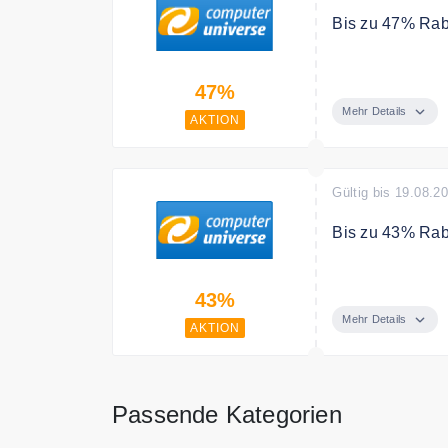
Bis zu 47% Rab
Maximiere deine
47%
und HP. Profiti
Geräte – die pe
Mehr Details
AKTION
Gültig bis 19.08.2
Bis zu 43% Raba
Die Sommerferi
43%
schon bald sind 
schulpflichtigen
Mehr Details
AKTION
Vom neuen Note
to School Sale a
Bedingungen
Passende Kategorien
nur solange der 