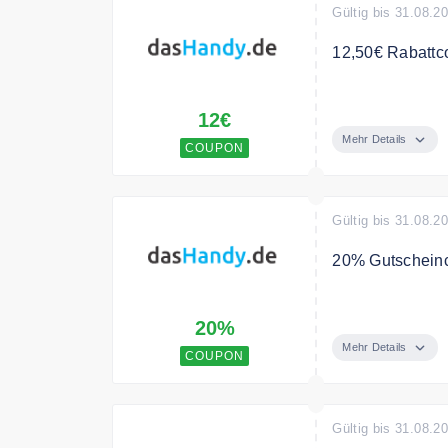
Gültig bis 31.08.2
12,50€ Rabattc
12,50€ Rabatt a
12€
Bedingungen
Mehr Details
COUPON
Nur solange der 
Gültig bis 31.08.2
20% Gutscheinco
20% Rabatt und 
20%
Zubehör für Sma
Mehr Details
COUPON
Gültig bis 31.08.2