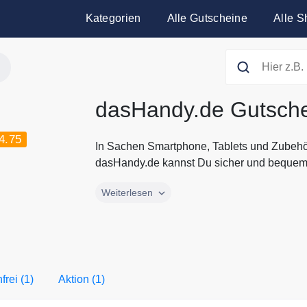
Kategorien
Alle Gutscheine
Alle S
dasHandy.de Gutsch
4.75
In Sachen Smartphone, Tablets und Zubehör
dasHandy.de kannst Du sicher und bequem 
In Sachen Smartphone, Tablets und Zubehör
Weiterlesen
dasHandy.de kannst Du sicher und bequem 
mehr kaufen. DasHandy bietet alle bekannt
zu fairen Preisen an. Bei dasHandy.de find
Dein Leben smarter machen und Dir zu eine
Gutscheine.codes mit den aktuellsten Gut
rei (1)
Aktion (1)