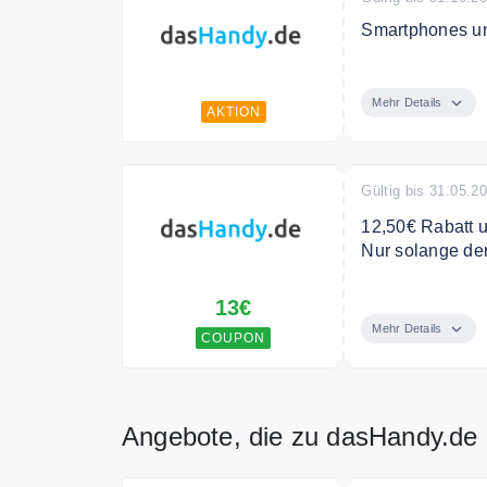
Smartphones u
Smartphones u
Mehr Details
AKTION
Gültig bis 31.05.2
12,50€ Rabatt u
Nur solange der 
12,50€ Rabatt u
13€
Nur solange der 
Mehr Details
COUPON
Angebote, die zu dasHandy.de