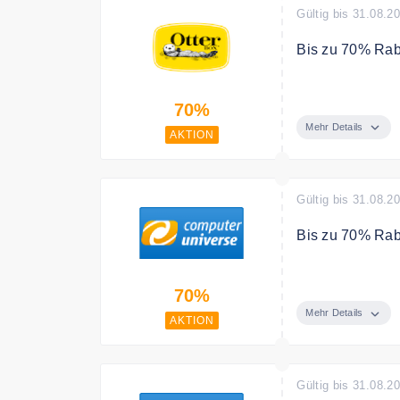
Gültig bis 31.08.2
Bis zu 70% Rab
Schlussverkauf 
70%
Mehr Details
AKTION
Gültig bis 31.08.2
Bis zu 70% Raba
Im Computeruniv
70%
aus dem komple
Schnäppchen-Au
Mehr Details
AKTION
Vorführ- und Ge
Gültig bis 31.08.2