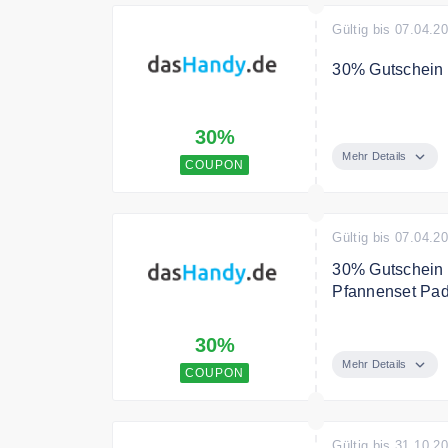
Gültig bis 07.04.2
30% Gutschein 
30% Nachlass a
30%
Bedingungen
Mehr Details
COUPON
Gültig vom 01.0
und nicht bar a
Gültig bis 07.04.2
30% Gutschein 
Pfannenset Pa
30% Rabatt für
30%
Padova Reserve
Mehr Details
COUPON
Bedingungen
Gültig vom 01.0
und nicht bar a
Gültig bis 31.10.2