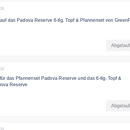
026
auf das Padova Reserve 6-tlg. Topf & Pfannenset von Green
uf das Padova Reserve 6-tlg. Topf & Pfannenset von GreenP
Abgelau
4.2026 bis 06.04.2026. Nicht kombinierbar mit anderen Aktio
uszahlbar.
026
für das Pfannenset Padova Reserve und das 6-tlg. Topf &
dova Reserve
 das Pfannenset Padova Reserve und das 6-tlg. Topf & Pfann
 im Warenkorb bei Eingabe des Gutscheincodes.
Abgelau
4.2026 bis 06.04.2026. Nicht kombinierbar mit anderen Aktio
uszahlbar.
025