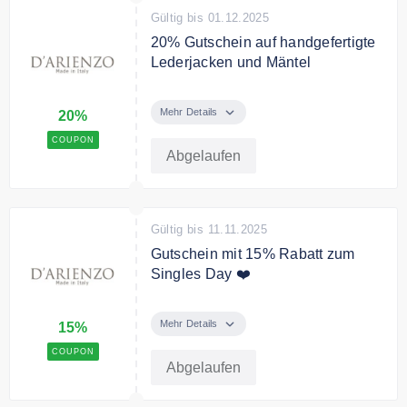
Gültig bis 01.12.2025
20% Gutschein auf handgefertigte
Lederjacken und Mäntel
Entdecke den D’Arienzo
Collezioni Black Friday: bis zu 50
Mehr Details
20%
% Rabatt + 20 % EXTRA auf
COUPON
handgefertigte Lederjacken und
Abgelaufen
Mäntel – 100 % Made in Italy.
Gültig bis 11.11.2025
Gutschein mit 15% Rabatt zum
Singles Day ❤️
Nur am Single Day: 15 %
zusätzlichen Rabatt bei einem
Mehr Details
15%
Mindestbestellwert von 249 € auf
COUPON
den gesamten Katalog.
Abgelaufen