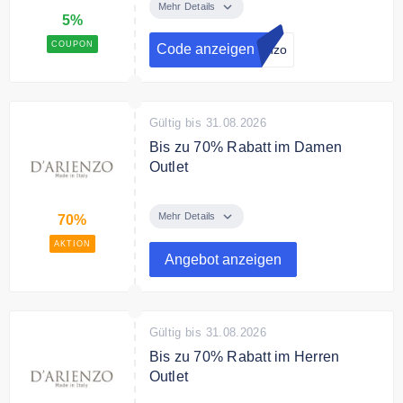
D'Arienzo an und erhalten Sie
Mehr Details
5%
einen 5% Gutschein auf das
gesamte Sortiment.
COUPON
Code anzeigen
enzo
Bedingungen
Ab einem Einkaufswert von 179€
Gültig bis 31.08.2026
Bis zu 70% Rabatt im Damen
Outlet
Sie sparen bis zu 70% auf
ausgewählte Lederjacken im
Mehr Details
70%
Damen Outlet.
AKTION
Angebot anzeigen
Gültig bis 31.08.2026
Bis zu 70% Rabatt im Herren
Outlet