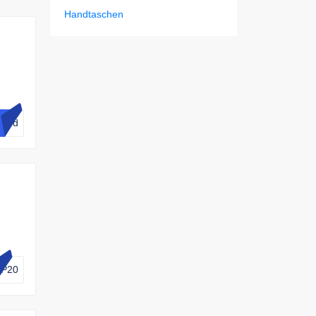
Handtaschen
hein
lied
P20