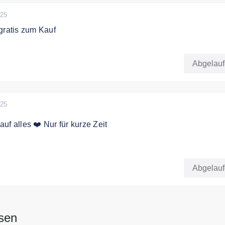
025
atis zum Kauf
atis zum Kauf
Abgelau
025
uf alles ❤️ Nur für kurze Zeit
rhalten Sie 14% Rabatt auf das gesamte Sortiment.
Abgelau
sen