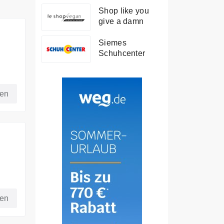
Shop like you
give a damn
Siemes
Schuhcenter
fen
fen