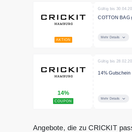
Gültig bis 30.04.2
COTTON BAG gr
COTTON BAG gr
Mehr Details
AKTION
Gültig bis 28.02.2
14% Gutschein a
Mit dem Code e
14%
Mehr Details
COUPON
Angebote, die zu CRICKIT pas