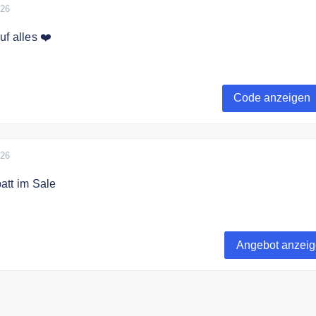
026
f alles ❤️
ein vom Cricket bekommst Du nach der Anmeldung am
Code anzeigen
026
att im Sale
 zu 70% Rabatt im Sale bei CRICKIT.
Angebot anzei