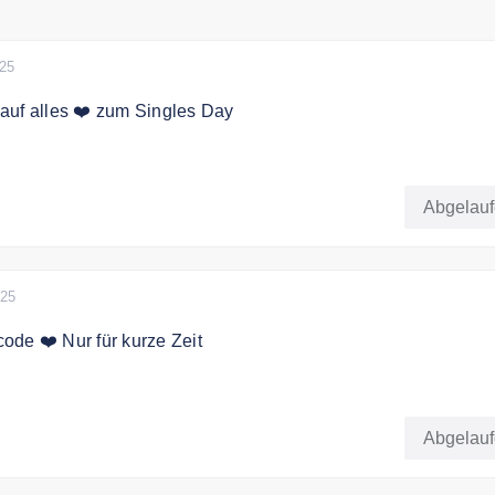
025
auf alles ❤️ zum Singles Day
y sparen Sie 25% im Onlineshop
Abgelau
025
de ❤️ Nur für kurze Zeit
ibt es mit dem Code 15% Rabatt für Ihre Bestellung.
Abgelau