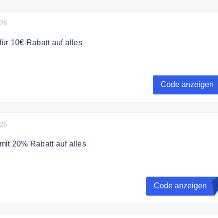
026
ür 10€ Rabatt auf alles
t als Mitglied im Online Shop und sichere dir einen 10€ Gutsc
llung
Code anzeigen
026
it 20% Rabatt auf alles
ch 20% Rabatt auf die gesamte Bestellung mit dem Code
Code anzeigen
O