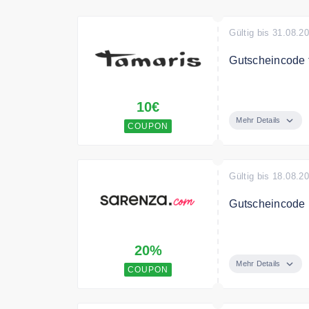
Gültig bis 31.08.2
Gutscheincode f
Melde dich jetz
10€
für Deine Beste
Mehr Details
COUPON
Gültig bis 18.08.2
Gutscheincode m
Sichern Sie si
20%
Bedingungen
Mehr Details
COUPON
110€ MBW