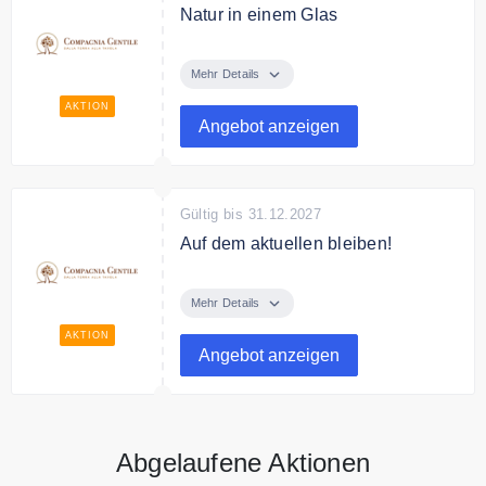
Natur in einem Glas
Entdecken Sie die Produkte von
Compagnia Gentile 100%
Mehr Details
Natürlich und nur echte Zutaten
AKTION
Angebot anzeigen
Gültig bis 31.12.2027
Auf dem aktuellen bleiben!
Melden Sie sich an, um über alle
Neuigkeiten und Aktionen auf dem
Mehr Details
aktuellen zu bleiben!
AKTION
Angebot anzeigen
Abgelaufene Aktionen