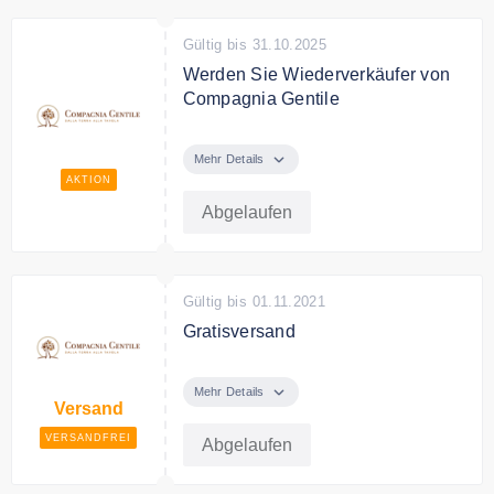
Gültig bis 31.10.2025
Werden Sie Wiederverkäufer von
Compagnia Gentile
https://www.compagniagentile.eu/d
iventa-rivenditore/
Mehr Details
AKTION
Bedingungen
Abgelaufen
Füllen Sie den Formular ein um
Compagnia Gentile zu
kontaktieren und Händler werden.
Gültig bis 01.11.2021
Gratisversand
Für alle Wiederverkäufer, die sich
bis zum 30. September 2021
Mehr Details
Versand
registrieren, sind die
Versandkosten kostenlos !!
VERSANDFREI
Abgelaufen