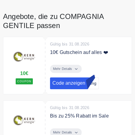
Angebote, die zu COMPAGNIA
GENTILE passen
Gültig bis 31.08.2026
10€ Gutschein auf alles ❤️
10€ Willkommens-Rabatt sichern
bei Newsletter Anmeldung. Folge
Mehr Details
10€
dazu unseren Link
COUPON
Code anzeigen
dung
Gültig bis 31.08.2026
Bis zu 25% Rabatt im Sale
Spare bis zu 25% auf ausgewählte
Produkte un Bundles.
Mehr Details