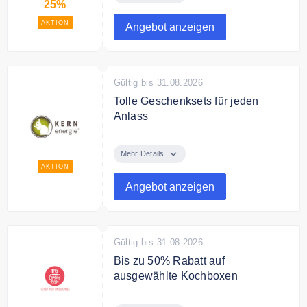
25%
AKTION
Angebot anzeigen
Gültig bis 31.08.2026
Tolle Geschenksets für jeden
Anlass
Entdecke bei Kern Energie tolle
Geschenksets für jeden Anlass
Mehr Details
AKTION
Angebot anzeigen
Gültig bis 31.08.2026
Bis zu 50% Rabatt auf
ausgewählte Kochboxen
Bestelle Kochboxen kurz vor