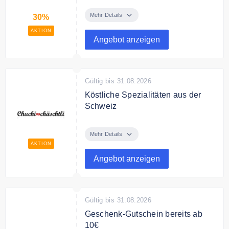
Entdecken Sie Schnäppchen bei
Chuchichäschtli und sparen Sie
Mehr Details
30%
bis zu 30% auf ausgewählte
AKTION
Produkte.
Angebot anzeigen
Gültig bis 31.08.2026
Köstliche Spezialitäten aus der
Schweiz
Entdecken und genießen Sie
köstliche Spezialitäten aus der
Mehr Details
Schweiz
AKTION
Angebot anzeigen
Gültig bis 31.08.2026
Geschenk-Gutschein bereits ab
10€