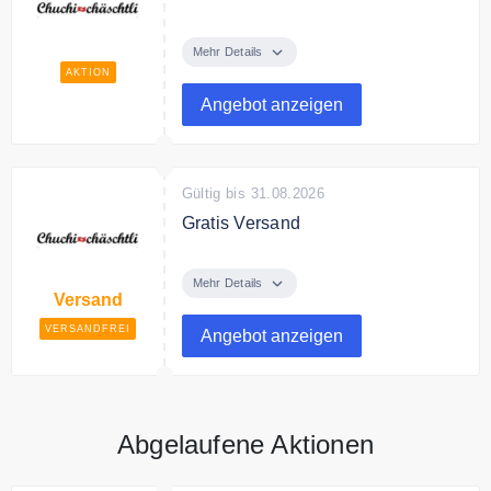
Verschenken Sie einen
Chuchichäschtli Geschenk-
Mehr Details
Gutschein
AKTION
Angebot anzeigen
Gültig bis 31.08.2026
Gratis Versand
Chuchichäschtli versendet
kostenfrei ab 49€ Bestellwert.
Mehr Details
Versand
VERSANDFREI
Angebot anzeigen
Abgelaufene Aktionen