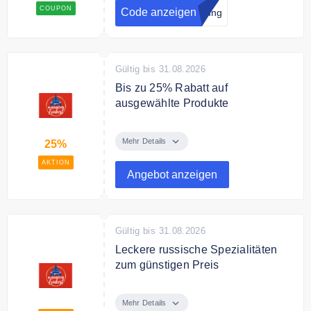
auf Deine Bestellung
COUPON
Code anzeigen
dung
Gültig bis 31.08.2026
Bis zu 25% Rabatt auf
ausgewählte Produkte
Sparen Sie bis zu 25% auf
ausgewählte Produkte im Sale.
Mehr Details
25%
AKTION
Angebot anzeigen
Gültig bis 31.08.2026
Leckere russische Spezialitäten
zum günstigen Preis
Entdecken Sie bei Russiche
Feinkost leckere russische
Mehr Details