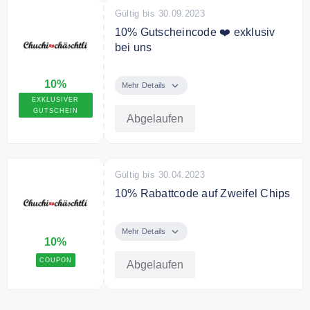
Gültig bis 30.09.2023
10% Gutscheincode ❤️ exklusiv
bei uns
Mit unseren exklusiven Code
10%
erhalten Sie 10% auf Schweizer
Mehr Details
Weine
EXKLUSIVER
GUTSCHEIN
Abgelaufen
Gültig bis 30.04.2023
10% Rabattcode auf Zweifel Chips
Mit dem Code sichern Sie sich
10% Rabatt auf Zweifel Chips
Mehr Details
10%
COUPON
Abgelaufen