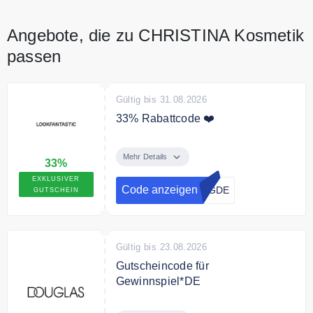
Angebote, die zu CHRISTINA Kosmetik
passen
Gültig bis 31.08.2026
33% Rabattcode ❤️
Mit dem Code erhalten Sie 33%
Rabatt auf die UVP + zusätzlich
Mehr Details
33%
5% auf reduzierte Produkte bei
EXKLUSIVER
lookfantastic.de
Code anzeigen
NGDE
GUTSCHEIN
Gültig bis 23.08.2026
Gutscheincode für
Gewinnspiel*DE
Jedes Los gewinnt! Ab einem