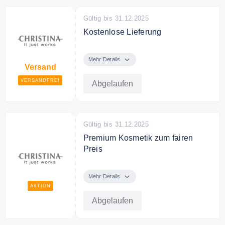
Nur für Neukunden gültig.
Gültig bis 31.12.2025
Kostenlose Lieferung
Ab 40€ Bestellwert liefert Christina
Kosmetik versandkostenfrei.
Mehr Details
Versand
VERSANDFREI
Abgelaufen
Gültig bis 31.12.2025
Premium Kosmetik zum fairen
Preis
Entdecken Sie bei Christina
Premium Kosmetik zum fairen
Mehr Details
Preis.
AKTION
Abgelaufen