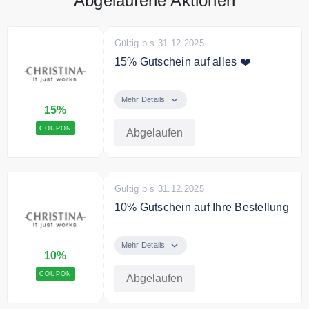
Abgelaufene Aktionen
Gültig bis 31.12.2025
15% Gutschein auf alles ❤️
Mit dem Code erhalten Sie 15%
Rabatt auf Ihre erste Bestellung.
Mehr Details
15%
Bedingungen
COUPON
Abgelaufen
Einmal pro Kunde einlösbar.
Gültig bis 31.12.2025
10% Gutschein auf Ihre Bestellung
Melden Sie sich jetzt zum
Christina Kosmetik Newsletter an
Mehr Details
10%
und erhalten Sie einen 10%
Gutschein auf Ihre Bestellung.
COUPON
Abgelaufen
Bedingungen