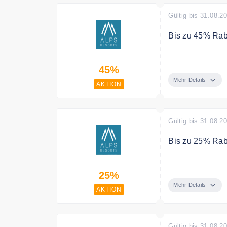
Reisezeitraum: 
Gültig bis 31.08.2
Bergeralm Cha
Nach Verfügbar
Bis zu 45% Rab
Sichert euch je
45%
RESORTS. Minde
Wellness-Auszeit
Mehr Details
AKTION
schönsten Regi
Gültig bis 31.08.2
Bis zu 25% Rab
Buchen Sie meh
25%
5% Extrarabatt 
Mehr Details
AKTION
Gültig bis 31.08.2