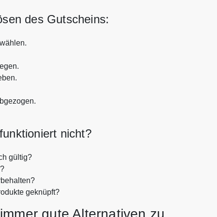
lösen des Gutscheins:
swählen.
legen.
eben.
abgezogen.
unktioniert nicht?
ch gültig?
n?
rbehalten?
rodukte geknüpft?
immer gute Alternativen zu