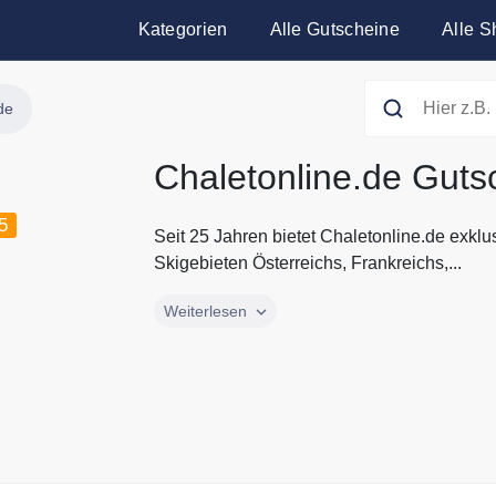
Kategorien
Alle Gutscheine
Alle S
de
Chaletonline.de Guts
5
Seit 25 Jahren bietet Chaletonline.de exkl
Skigebieten Österreichs, Frankreichs,...
Seit 25 Jahren bietet Chaletonline.de exkl
Weiterlesen
Skigebieten Österreichs, Frankreichs, der S
Angebote für große Gruppen sowie für Einze
Unterkünfte zum besten Preis, die Sie ander
Gutscheine.codes mit den aktuellen Gutsch