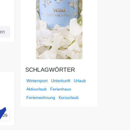
Ihre
fen
SCHLAGWÖRTER
Wintersport
Unterkunft
Urlaub
Aktivurlaub
Ferienhaus
Ferienwohnung
Kurzurlaub
m
er
2026