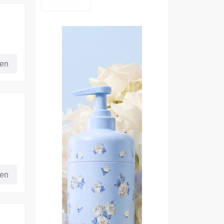
fen
ung
fen