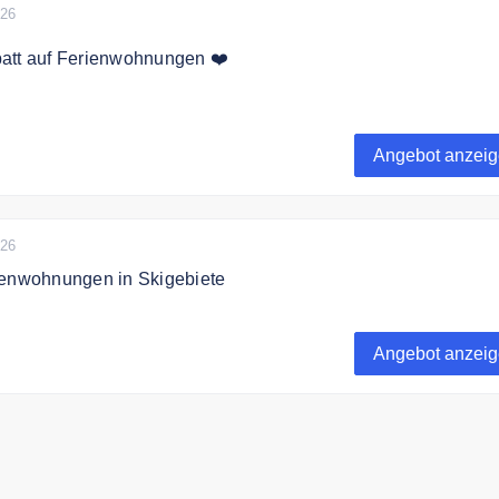
026
att auf Ferienwohnungen ❤️
die Sonderangebote von Chaletonline.de und sparen Sie bis 
wählte Ferienwohnungen.
Angebot anzei
026
ienwohnungen in Skigebiete
ie besten Ferienwohnungen in Skigebiete in Frankreich, Ital
 zum besten Preis.
Angebot anzei