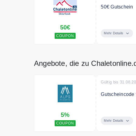
50€ Gutschein
Verwenden Sie 
50€
Buchung
Mehr Details
COUPON
Angebote, die zu Chaletonline
Gültig bis 31.08.2
Gutscheincode f
Sichere dir jet
5%
Chalets by ALP
Deal mit bis zu
Mehr Details
COUPON
Bedingungen