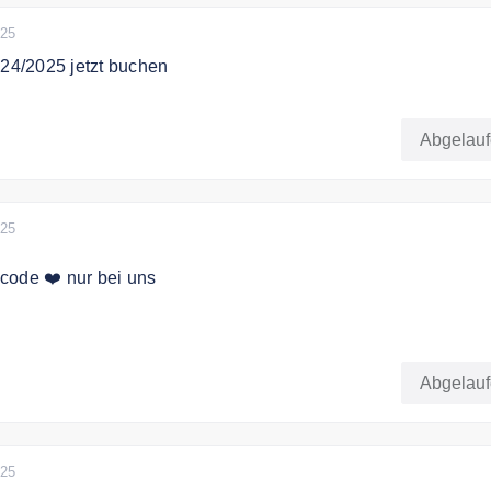
025
024/2025 jetzt buchen
n Skiurlaub für 2024/2025 mit Chaletonline.de
Abgelau
025
code ❤️ nur bei uns
xklusiven Gutschein erhalten Sie 100€ Rabatt auf Ihre Buch
Abgelau
025