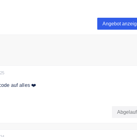
lwert von 200,00€ kostenlose Lieferung
Angebot anzei
025
ode auf alles ❤️
 zum Celia von Barchewitz Newsletter an und erhalten Sie e
Abgelau
024