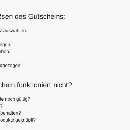
lösen des Gutscheins:
tz auswählen.
legen.
eben.
abgezogen.
ein funktioniert nicht?
de noch gültig?
n?
rbehalten?
rodukte geknüpft?