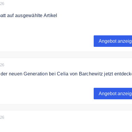
026
tt auf ausgewählte Artikel
 besten Angebote von Celia von Barchewitz im Sale
Angebot anzei
026
der neuen Generation bei Celia von Barchewitz jetzt entdec
Perlenschmuck der neuen Generation von Celia von Barchew
Angebot anzei
026