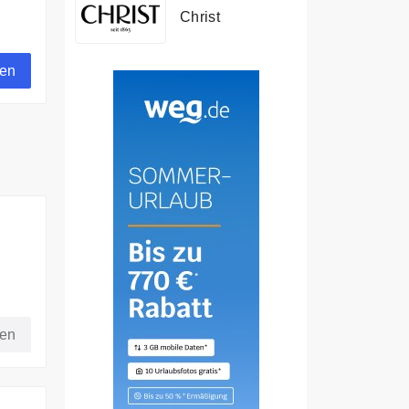
Christ
gen
inen
fen