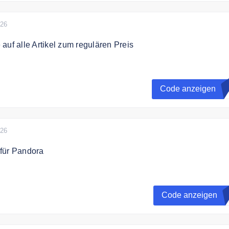
026
auf alle Artikel zum regulären Preis
€ Rabatt auf alle Artikel zum regulären Preis sparen
Code anzeigen
8
026
für Pandora
hr Pandora ME Styling Set und sichern Sie sich das Set zum
n 79€!. Sie sparen bis zu 30% mit dem Code
Code anzeigen
A