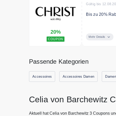
Gültig bis 12.08.2
Bis zu 20% Rab
Verwenden Sie 
20%
Uhren & Schmu
Mehr Details
COUPON
Bedingungen
Solange der Vor
Passende Kategorien
Accessoires
Accessoires Damen
Damen
Celia von Barchewitz 
Aktuell hat Celia von Barchewitz 3 Coupons un