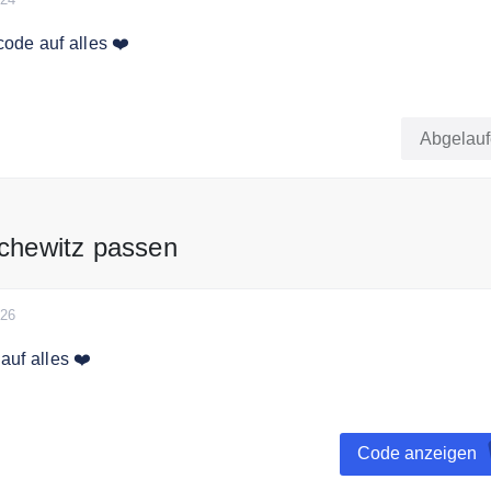
ode auf alles ❤️
de auf alles bei Celia von Barchewitz
Abgelau
rchewitz passen
026
uf alles ❤️
aren Sie 8% auf Ihre Bestellung.
Code anzeigen