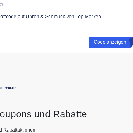
026
attcode auf Uhren & Schmuck von Top Marken
den Code an der Kasse und sparen Sie bis zu 20% Rabatt au
ck von Top Marken
Code anzeigen
E
rat reicht. Nicht mit anderen Aktionen/Rabattcodes kombinier
schmuck
Coupons und Rabatte
d Rabattaktionen.