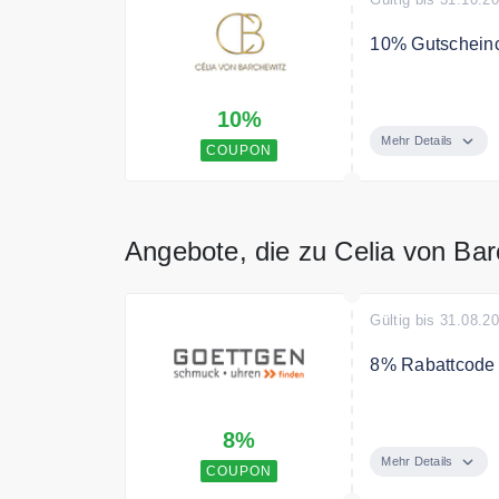
10% Gutscheinc
10% Gutscheinco
10%
Mehr Details
COUPON
Angebote, die zu Celia von Ba
Gültig bis 31.08.2
8% Rabattcode a
Mit dem Code sp
8%
Mehr Details
COUPON