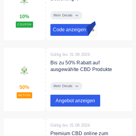
Melde dich jetzt zum CBD-
Natural.de Newsletter an und
Mehr Details
10%
erhalte einen 10% Gutschein auf
COUPON
Deine Bestellung.
Code anzeigen
l.de
Gültig bis 31.08.2026
Bis zu 50% Rabatt auf
ausgewählte CBD Produkte
Spare bis zu 50% auf ausgewählte
CBD Produkte bei CBD-Natural.de
Mehr Details
50%
AKTION
Angebot anzeigen
Gültig bis 31.08.2026
Premium CBD online zum