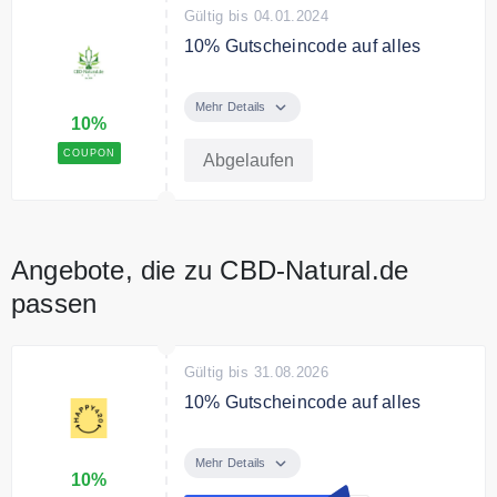
Gültig bis 04.01.2024
10% Gutscheincode auf alles
Verwende den Code und spare
10% auf das gesamte Sortiment.
Mehr Details
10%
Bedingungen
COUPON
Abgelaufen
Ab 25€ Bestellwert.
Angebote, die zu CBD-Natural.de
passen
Gültig bis 31.08.2026
10% Gutscheincode auf alles
Verwende den Code und spare
10% auf das gesamte Sortiment.
Mehr Details
10%