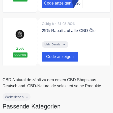
Code anzeigen
y420
Gültig bis 31.08.2026
25% Rabatt auf alle CBD Öle
Sie sparen 25% auf alle CBD Öle
Mehr Details
25%
COUPON
Code anzeigen
CBD-Natural.de zählt zu den ersten CBD Shops aus
Deutschland. CBD-Natural.de selektiert seine Produkte
sorgfältig. CBD-Natural.d...
CBD-Natural.de zählt zu den ersten CBD Shops aus
Weiterlesen
Deutschland. CBD-Natural.de selektiert seine Produkte
Passende Kategorien
sorgfältig. CBD-Natural.de verkauft hochwertige Produkte