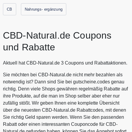
namhafter aber auch kleiner Hersteller. CBD-Natural.de
bietet mehr als 150 Premium CBD Produkte an, es ist für
CB
Nahrungs- ergänzung
jeden Kunden etwas dabei. Alle aktuellen Gutscheine und
Rabattaktionen von CBD-Natural.de findest Du immer hier
auf Gutscheine.codes.
CBD-Natural.de Coupons
und Rabatte
Aktuell hat CBD-Natural.de 3 Coupons und Rabattaktionen.
Sie möchten bei CBD-Natural.de nicht mehr bezahlen als
notwendig ist? Dann sind Sie bei gutscheine.codes genau
richtig. Denn viele Shops gewähren regelmäßig Rabatte auf
ihre Produkte, auf die man im Shop selber aber eher nur
zufällig stößt. Wir geben Ihnen eine komplette Übersicht
über die neuesten CBD-Natural.de Rabattcodes, mit denen
Sie richtig Geld sparen werden. Wenn Sie den passenden
Rabatt oder einen interessanten Couponcode für CBD-
Natural.de gefunden haben, können Sie das Angebot sofort