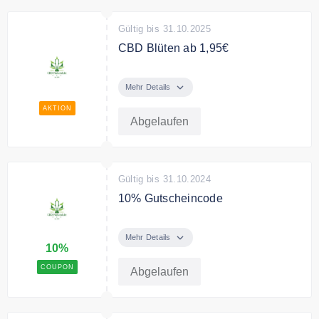
Gültig bis 31.10.2025
CBD Blüten ab 1,95€
Kaufe CBD Blüten bereits ab
1,95€ bei CBD-Natural.de
Mehr Details
AKTION
Abgelaufen
Gültig bis 31.10.2024
10% Gutscheincode
Verwende den Code und spare
10% auf das gesamte Sortiment.
Mehr Details
10%
COUPON
Abgelaufen