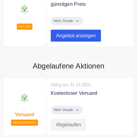
günstigen Preis
Kaufe online Premium CBD bei
CBD-Natural.de zum günstigen
Mehr Details
Preis.
AKTION
Angebot anzeigen
Abgelaufene Aktionen
Gültig bis 31.10.2025
Kostenloser Versand
CBD-Natural.de liefert
versandkostenfrei.
Mehr Details
Versand
VERSANDFREI
Abgelaufen