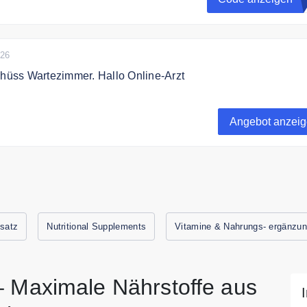
026
chüss Wartezimmer. Hallo Online-Arzt
ten über TeleClinic einen qualifizierten Facharzt aus
line sprechen. Krankschreibung & elektronisches Rezept erh
Angebot anzei
die App.
satz
Nutritional Supplements
Vitamine & Nahrungs- ergänzun
– Maximale Nährstoffe aus