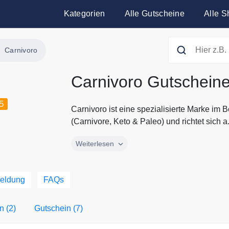
Kategorien
Alle Gutscheine
Alle S
Carnivoro
Carnivoro Gutschein
5
Carnivoro ist eine spezialisierte Marke im B
(Carnivore, Keto & Paleo) und richtet sich a.
Carnivoro ist eine spezialisierte Marke im B
Weiterlesen
(Carnivore, Keto & Paleo) und richtet sic
und Biohacker Individuen, die ihre Ernährun
ausrichten möchten. Das Sortiment umfasst
meldung
FAQs
wie gefriergetrocknete Organpräparate, Bon
Supplements aus 100 % tierischen Quellen.
n (2)
Gutschein (7)
von Carnivoro findest Du immer hier auf Gu