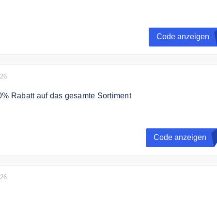
 dem Gutscheincode 10% auf Ihren Einkauf.
Code anzeigen
026
10% Rabatt auf das gesamte Sortiment
paren Sie 10% auf das gesamte Sortiment.
Code anzeigen
N
026