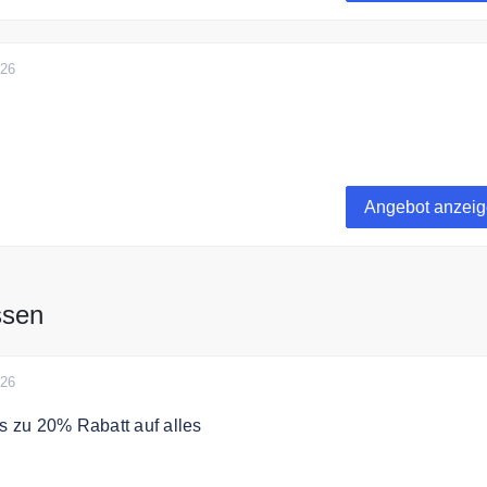
026
ert liefert der Online Shop kostenlos innerhalb Deutschlands
nze EU.
Angebot anzei
ssen
026
is zu 20% Rabatt auf alles
paren Sie 15% auf jeder Bestellung und 20% Rabatt ab 70€