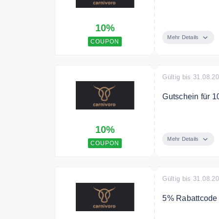
Sparen Sie mit
10%
Mehr Details
COUPON
Gültig bis 31.08.2
Gutschein für 
Mit dem Code s
10%
Mehr Details
COUPON
Gültig bis 31.08.2
5% Rabattcode