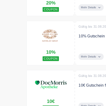
20%
Mindestbestellw
Mehr Details
COUPON
Gültig bis 31.08.2
10% Gutschein a
Mit dem Code er
10%
Mehr Details
COUPON
Gültig bis 31.08.2
10€ Gutschein f
Jetzt E-Rezept 
10€
der ersten E-Re
Mehr Details