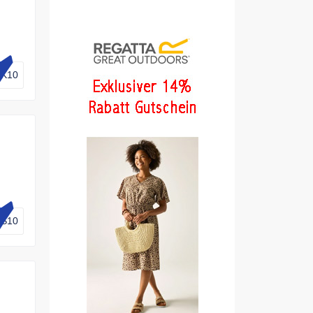
K10
KS10