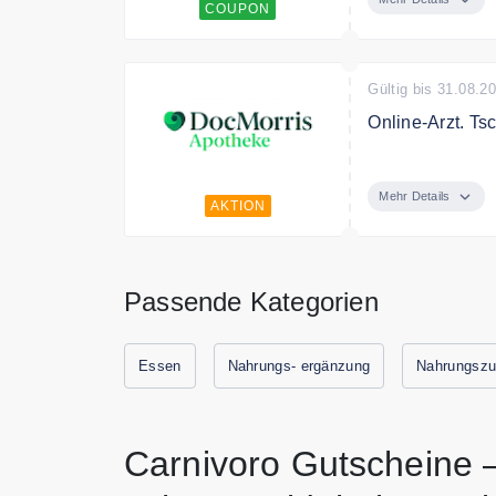
COUPON
Gültig bis 31.08.2
Online-Arzt. Ts
In wenigen Minu
Deutschland on
Mehr Details
AKTION
Sie direkt über 
Passende Kategorien
Essen
Nahrungs- ergänzung
Nahrungszu
Carnivoro Gutscheine 