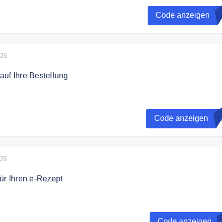
ert.
Code anzeigen
R
026
uf Ihre Bestellung
halten Sie 10% Rabatt auf Ihre Bestellung.
Code anzeigen
S
026
ür Ihren e-Rezept
in der DocMorris App einlösen und direkt bis zu 10€ sparen b
zept Einlösung in der App
Code anzeigen