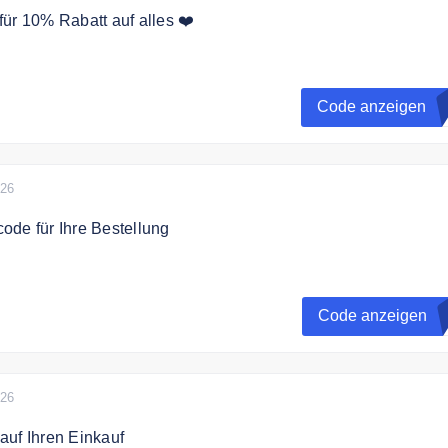
ür 10% Rabatt auf alles ❤️
eincode sparen Sie 10% auf das gesamte Sortiment.
Code anzeigen
U
026
de für Ihre Bestellung
t dem Gutscheincode 10% auf Ihre Bestellung.
Code anzeigen
026
auf Ihren Einkauf