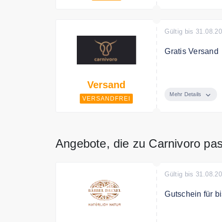
Gültig bis 31.08.2
Gratis Versand
Ab 60€ Bestellw
Versand
150€ für die ga
Mehr Details
VERSANDFREI
Angebote, die zu Carnivoro pa
Gültig bis 31.08.2
Gutschein für b
Mit dem Code s