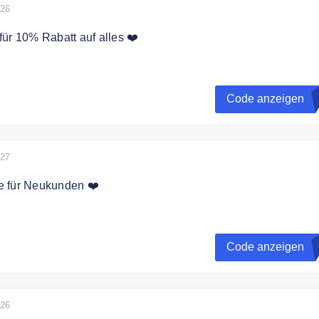
026
ür 10% Rabatt auf alles ❤️
itieren von 10% Rabatt mit unserem exklusiven Gutscheinco
n über 100€.
Code anzeigen
it Bundles
027
 für Neukunden ❤️
ch 10% Rabatt als Neukunde
Code anzeigen
inierbar mit Bundles
026