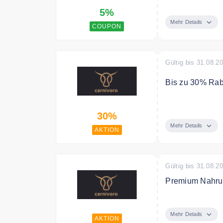
Mit dem Code s
5%
Mehr Details
COUPON
Gültig bis 31.08.2
Bis zu 30% Rab
Sparen Sie bis
30%
Mehr Details
AKTION
Gültig bis 31.08.2
Premium Nahru
Entdecken Sie
tierischen Quel
Mehr Details
AKTION