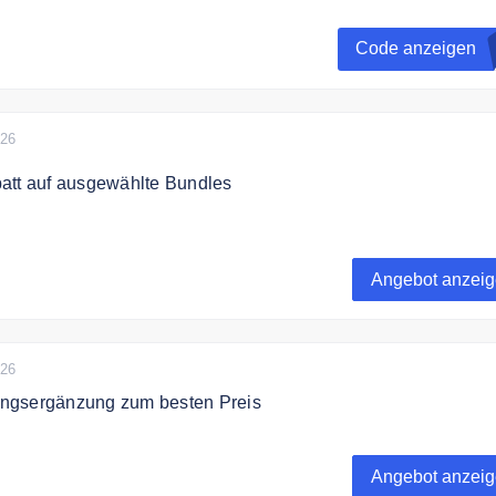
paren Sie 5% auf Ihre gesamte Bestellung.
Code anzeigen
026
att auf ausgewählte Bundles
 zu 30% auf ausgewählte Bundles im Angebot.
Angebot anzei
026
ngsergänzung zum besten Preis
 im Online Shop Premium Nahrungsergänzung aus 100%
len zum fairen Preis.
Angebot anzei